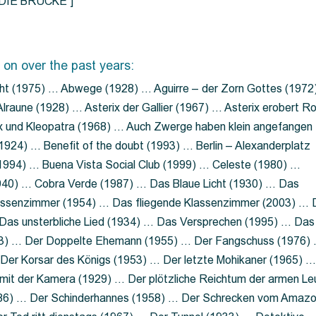
=”DIE BRÜCKE”]
 on over the past years:
ht (1975) … Abwege (1928) … Aguirre – der Zorn Gottes (1972
lraune (1928) … Asterix der Gallier (1967) … Asterix erobert R
ix und Kleopatra (1968) … Auch Zwerge haben klein angefangen
1924) … Benefit of the doubt (1993) … Berlin – Alexanderplatz
 (1994) … Buena Vista Social Club (1999) … Celeste (1980) …
1940) … Cobra Verde (1987) … Das Blaue Licht (1930) … Das
Klassenzimmer (1954) … Das fliegende Klassenzimmer (2003) …
Das unsterbliche Lied (1934) … Das Versprechen (1995) … Das
13) … Der Doppelte Ehemann (1955) … Der Fangschuss (1976)
Der Korsar des Königs (1953) … Der letzte Mohikaner (1965) 
mit der Kamera (1929) … Der plötzliche Reichtum der armen Le
86) … Der Schinderhannes (1958) … Der Schrecken vom Amaz