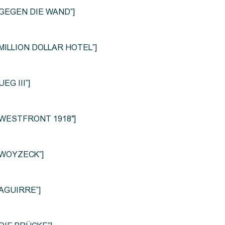
le=”GEGEN DIE WAND”]
e=”MILLION DOLLAR HOTEL”]
UEG III”]
le=”WESTFRONT 1918″]
e=”WOYZECK”]
=”AGUIRRE”]