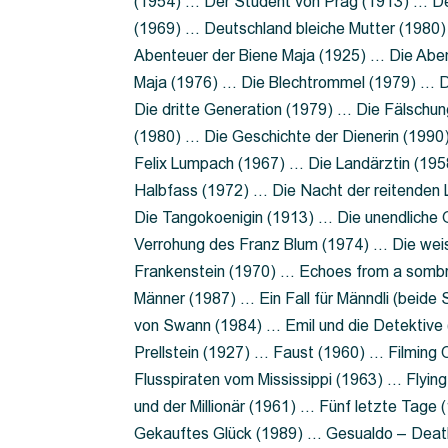
(1954) … Der Student von Prag (1913) … Der
(1969) … Deutschland bleiche Mutter (1980)
Abenteuer der Biene Maja (1925) … Die Abe
Maja (1976) … Die Blechtrommel (1979) … D
Die dritte Generation (1979) … Die Fälschun
(1980) … Die Geschichte der Dienerin (199
Felix Lumpach (1967) … Die Landärztin (195
Halbfass (1972) … Die Nacht der reitenden
Die Tangokoenigin (1913) … Die unendliche G
Verrohung des Franz Blum (1974) … Die wei
Frankenstein (1970) … Echoes from a sombr
Männer (1987) … Ein Fall für Männdli (beide
von Swann (1984) … Emil und die Detektive 
Prellstein (1927) … Faust (1960) … Filming 
Flusspiraten vom Mississippi (1963) … Flyi
und der Millionär (1961) … Fünf letzte Tag
Gekauftes Glück (1989) … Gesualdo – Death