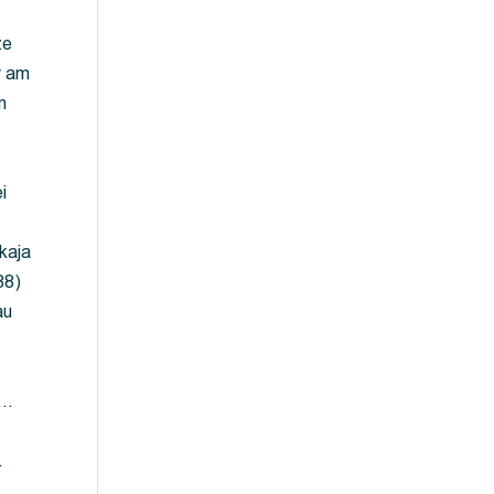
ze
y am
m
i
kaja
88)
au
 …
…