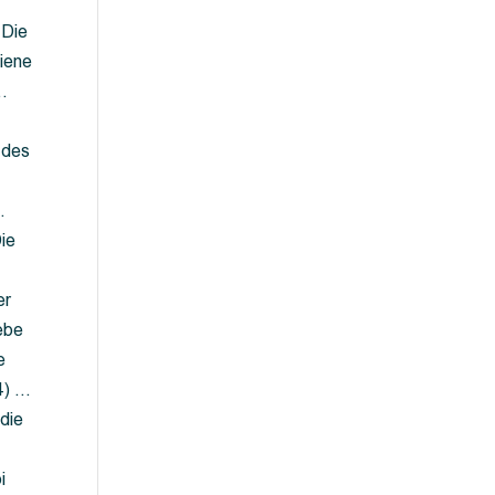
 Die
iene
…
 des
…
ie
er
ebe
e
4) …
die
…
i