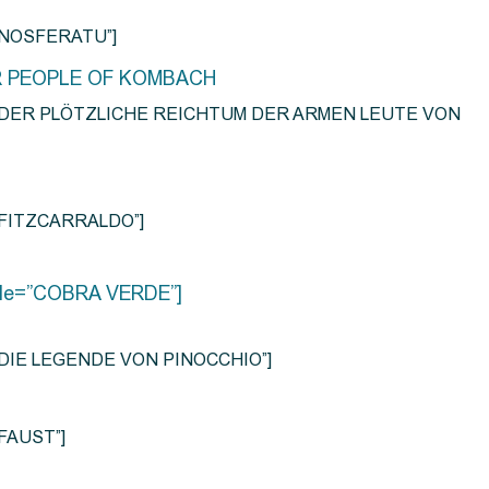
e=”NOSFERATU”]
R PEOPLE OF KOMBACH
title=”DER PLÖTZLICHE REICHTUM DER ARMEN LEUTE VON
e=”FITZCARRALDO”]
title=”COBRA VERDE”]
tle=”DIE LEGENDE VON PINOCCHIO”]
=”FAUST”]