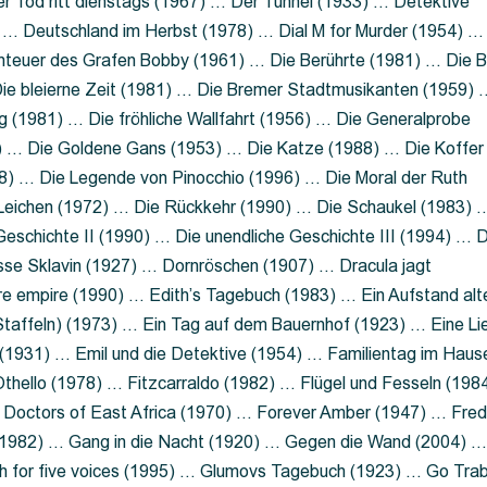
 Tod ritt dienstags (1967) … Der Tunnel (1933) … Detektive
 … Deutschland im Herbst (1978) … Dial M for Murder (1954) …
nteuer des Grafen Bobby (1961) … Die Berührte (1981) … Die B
ie bleierne Zeit (1981) … Die Bremer Stadtmusikanten (1959) 
g (1981) … Die fröhliche Wallfahrt (1956) … Die Generalprobe
0) … Die Goldene Gans (1953) … Die Katze (1988) … Die Koffer
8) … Die Legende von Pinocchio (1996) … Die Moral der Ruth
 Leichen (1972) … Die Rückkehr (1990) … Die Schaukel (1983) 
eschichte II (1990) … Die unendliche Geschichte III (1994) … D
sse Sklavin (1927) … Dornröschen (1907) … Dracula jagt
e empire (1990) … Edith’s Tagebuch (1983) … Ein Aufstand alt
 Staffeln) (1973) … Ein Tag auf dem Bauernhof (1923) … Eine Li
(1931) … Emil und die Detektive (1954) … Familientag im Haus
Othello (1978) … Fitzcarraldo (1982) … Flügel und Fesseln (198
ng Doctors of East Africa (1970) … Forever Amber (1947) … Fred
e (1982) … Gang in die Nacht (1920) … Gegen die Wand (2004) 
 for five voices (1995) … Glumovs Tagebuch (1923) … Go Trab