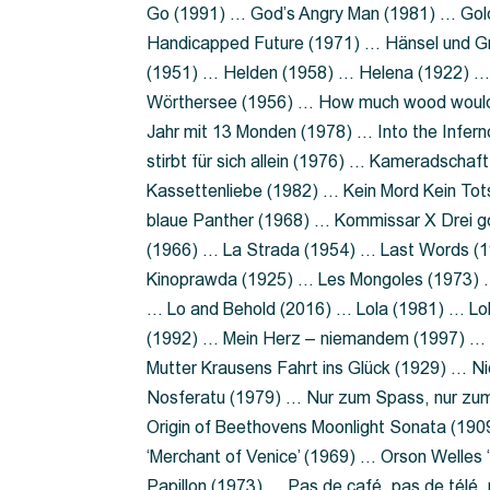
Go (1991) … God’s Angry Man (1981) … Gold
Handicapped Future (1971) … Hänsel und G
(1951) … Helden (1958) … Helena (1922) …
Wörthersee (1956) … How much wood would 
Jahr mit 13 Monden (1978) … Into the Infer
stirbt für sich allein (1976) … Kameradsch
Kassettenliebe (1982) … Kein Mord Kein Tot
blaue Panther (1968) … Kommissar X Drei 
(1966) … La Strada (1954) … Last Words (
Kinoprawda (1925) … Les Mongoles (1973) …
… Lo and Behold (2016) … Lola (1981) … L
(1992) … Mein Herz – niemandem (1997) …
Mutter Krausens Fahrt ins Glück (1929) … N
Nosferatu (1979) … Nur zum Spass, nur zu
Origin of Beethovens Moonlight Sonata (1909
‘Merchant of Venice’ (1969) … Orson Welle
Papillon (1973) … Pas de café, pas de télé,