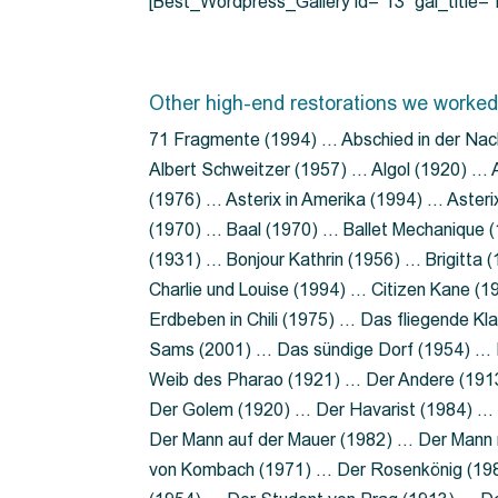
[Best_Wordpress_Gallery id=”13″ gal_title
Other high-end restorations we worked
71 Fragmente (1994) … Abschied in der Nac
Albert Schweitzer (1957) … Algol (1920) … A
(1976) … Asterix in Amerika (1994) … Aster
(1970) … Baal (1970) … Ballet Mechanique (
(1931) … Bonjour Kathrin (1956) … Brigitta
Charlie und Louise (1994) … Citizen Kane (
Erdbeben in Chili (1975) … Das fliegende 
Sams (2001) … Das sündige Dorf (1954) … 
Weib des Pharao (1921) … Der Andere (19
Der Golem (1920) … Der Havarist (1984) … 
Der Mann auf der Mauer (1982) … Der Mann 
von Kombach (1971) … Der Rosenkönig (19