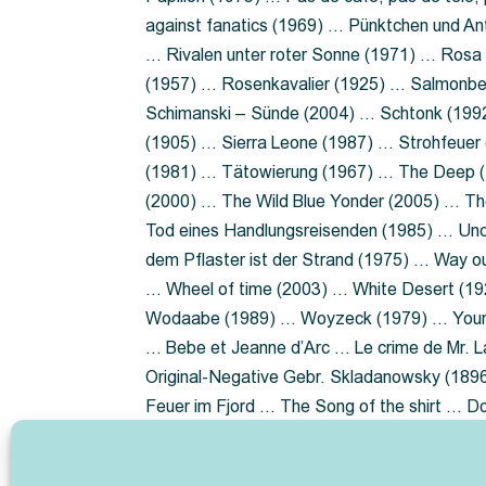
against fanatics (1969) … Pünktchen und A
… Rivalen unter roter Sonne (1971) … Ros
(1957) … Rosenkavalier (1925) … Salmonbe
Schimanski – Sünde (2004) … Schtonk (199
(1905) … Sierra Leone (1987) … Strohfeuer
(1981) … Tätowierung (1967) … The Deep (1
(2000) … The Wild Blue Yonder (2005) … Th
Tod eines Handlungsreisenden (1985) … Un
dem Pflaster ist der Strand (1975) … Way 
… Wheel of time (2003) … White Desert (19
Wodaabe (1989) … Woyzeck (1979) … Youn
… Bebe et Jeanne d’Arc … Le crime de Mr. 
Original-Negative Gebr. Skladanowsky (1896)
Feuer im Fjord … The Song of the shirt … 
ist die Heide … Lady Hamilton … Mütter ve