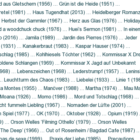
 aus Gletschern (1956) … Grün ist die Heide (1951) …
retel (1981) … Haus Tugendhat (2013) … Heidelberger Roman
 Herbst der Gammler (1967) … Herz aus Glas (1976) … Holida
a woodchuck chuck (1976) … Huei’s Sermon (1981) … In eine
no (2016) … Jamila (1989) … Jardin des Pierres (1976) … Jeder
aft (1931) … Kanakerbraut (1983) … Kaspar Hauser (1974) …
schlag (1985) … Kohlhiesels Töchter (1962) … Kommissar X Dre
goldene Schlangen (1969) … Kommissar X Jagd auf Unbekannt
1968) … Lebenszeichen (1968) … Lederstrumpf (1957) … Lenins
 Leuchtturm des Chaos (1983) … Liebelei (1933) … Linie 1 (19
ola Montes (1955) … Manöver (1988) … Martha (1974) … Mau M
 Moana (1926) … Momo (1986) … Mord und Totschlag (1968) …
icht fummeln Liebling (1967) … Nomaden der Lüfte (2001) …
m Spiel (1977) … OK (1970) … Oktober (1928) … Opium (1919)
) … Orson Welles ‘Filming Othello’ (1979) … Orson Welles
s ‘The Deep’ (1966) … Out of Rosenheim / Bagdad Cafe (1987) 
 pas de sexe (1999) … Praxis der Liebe (1985) … Precautions