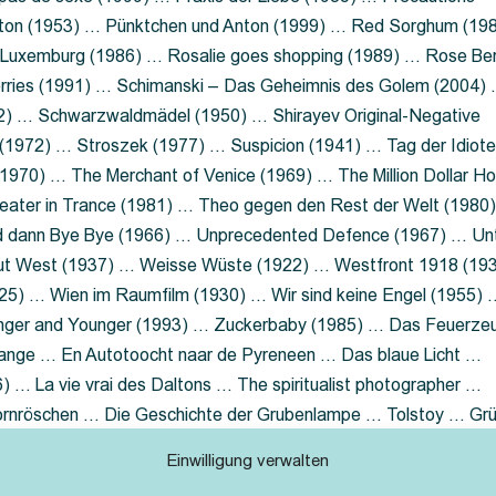
nton (1953) … Pünktchen und Anton (1999) … Red Sorghum (19
a Luxemburg (1986) … Rosalie goes shopping (1989) … Rose Be
rries (1991) … Schimanski – Das Geheimnis des Golem (2004)
2) … Schwarzwaldmädel (1950) … Shirayev Original-Negative
 (1972) … Stroszek (1977) … Suspicion (1941) … Tag der Idiot
970) … The Merchant of Venice (1969) … The Million Dollar Ho
eater in Trance (1981) … Theo gegen den Rest der Welt (1980
d dann Bye Bye (1966) … Unprecedented Defence (1967) … Un
out West (1937) … Weisse Wüste (1922) … Westfront 1918 (19
25) … Wien im Raumfilm (1930) … Wir sind keine Engel (1955) 
ger and Younger (1993) … Zuckerbaby (1985) … Das Feuerze
Lange … En Autotoocht naar de Pyreneen … Das blaue Licht …
 … La vie vrai des Daltons … The spiritualist photographer …
Dornröschen … Die Geschichte der Grubenlampe … Tolstoy … Gr
rzaget nicht … Ruttmann Werbefilme
Einwilligung verwalten