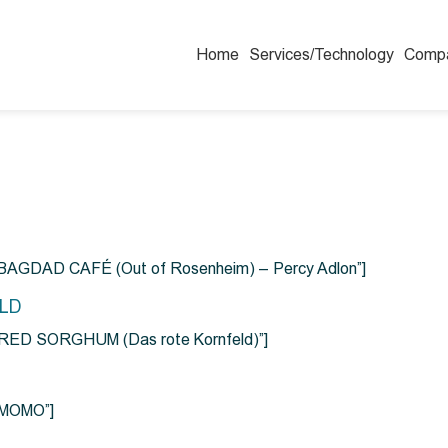
Home
Services/Technology
Comp
=”BAGDAD CAFÉ (Out of Rosenheim) – Percy Adlon”]
ELD
e=”RED SORGHUM (Das rote Kornfeld)”]
=”MOMO”]