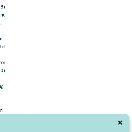
88)
rnd
 …
en
tel
) …
ter
30)
…
ug
ün