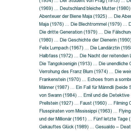
(1954) … Der Student von Prag (1913) … Der
(1969) … Deutschland bleiche Mutter (1980)
Abenteuer der Biene Maja (1925) … Die Abe
Maja (1976) … Die Blechtrommel (1979) … D
Die dritte Generation (1979) … Die Fälschun
(1980) … Die Geschichte der Dienerin (199
Felix Lumpach (1967) … Die Landärztin (195
Halbfass (1972) … Die Nacht der reitenden
Die Tangokoenigin (1913) … Die unendliche G
Verrohung des Franz Blum (1974) … Die wei
Frankenstein (1970) … Echoes from a sombr
Männer (1987) … Ein Fall für Männdli (beide
von Swann (1984) … Emil und die Detektive 
Prellstein (1927) … Faust (1960) … Filming 
Flusspiraten vom Mississippi (1963) … Flyi
und der Millionär (1961) … Fünf letzte Tag
Gekauftes Glück (1989) … Gesualdo – Death