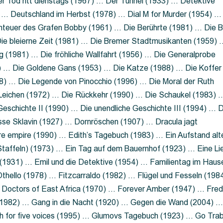
 Tod ritt dienstags (1967) … Der Tunnel (1933) … Detektive
 … Deutschland im Herbst (1978) … Dial M for Murder (1954) …
nteuer des Grafen Bobby (1961) … Die Berührte (1981) … Die B
ie bleierne Zeit (1981) … Die Bremer Stadtmusikanten (1959) 
g (1981) … Die fröhliche Wallfahrt (1956) … Die Generalprobe
0) … Die Goldene Gans (1953) … Die Katze (1988) … Die Koffer
8) … Die Legende von Pinocchio (1996) … Die Moral der Ruth
 Leichen (1972) … Die Rückkehr (1990) … Die Schaukel (1983) 
eschichte II (1990) … Die unendliche Geschichte III (1994) … D
sse Sklavin (1927) … Dornröschen (1907) … Dracula jagt
e empire (1990) … Edith’s Tagebuch (1983) … Ein Aufstand alt
 Staffeln) (1973) … Ein Tag auf dem Bauernhof (1923) … Eine Li
(1931) … Emil und die Detektive (1954) … Familientag im Haus
Othello (1978) … Fitzcarraldo (1982) … Flügel und Fesseln (198
ng Doctors of East Africa (1970) … Forever Amber (1947) … Fred
e (1982) … Gang in die Nacht (1920) … Gegen die Wand (2004) 
 for five voices (1995) … Glumovs Tagebuch (1923) … Go Trab