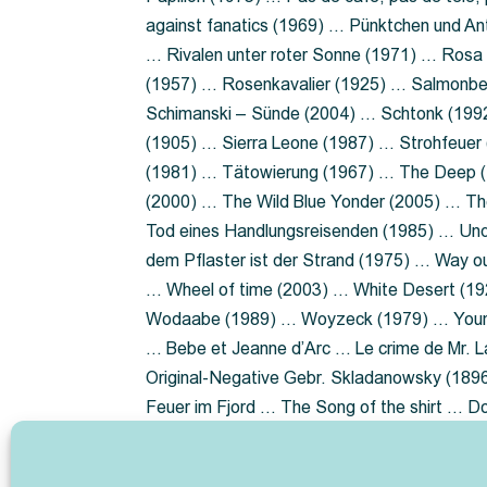
against fanatics (1969) … Pünktchen und A
… Rivalen unter roter Sonne (1971) … Ros
(1957) … Rosenkavalier (1925) … Salmonbe
Schimanski – Sünde (2004) … Schtonk (199
(1905) … Sierra Leone (1987) … Strohfeuer
(1981) … Tätowierung (1967) … The Deep (1
(2000) … The Wild Blue Yonder (2005) … Th
Tod eines Handlungsreisenden (1985) … Un
dem Pflaster ist der Strand (1975) … Way 
… Wheel of time (2003) … White Desert (19
Wodaabe (1989) … Woyzeck (1979) … Youn
… Bebe et Jeanne d’Arc … Le crime de Mr. 
Original-Negative Gebr. Skladanowsky (1896)
Feuer im Fjord … The Song of the shirt … 
ist die Heide … Lady Hamilton … Mütter ve