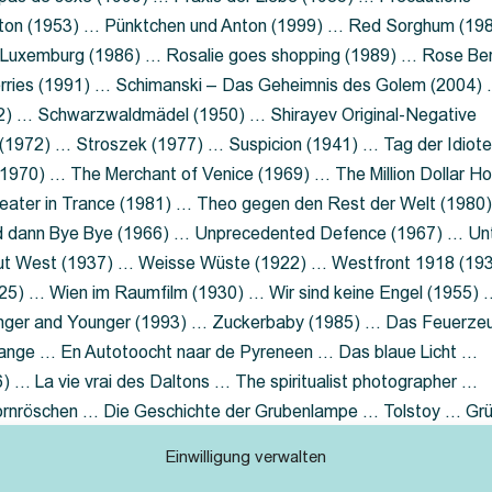
nton (1953) … Pünktchen und Anton (1999) … Red Sorghum (19
a Luxemburg (1986) … Rosalie goes shopping (1989) … Rose Be
rries (1991) … Schimanski – Das Geheimnis des Golem (2004)
2) … Schwarzwaldmädel (1950) … Shirayev Original-Negative
 (1972) … Stroszek (1977) … Suspicion (1941) … Tag der Idiot
970) … The Merchant of Venice (1969) … The Million Dollar Ho
eater in Trance (1981) … Theo gegen den Rest der Welt (1980
d dann Bye Bye (1966) … Unprecedented Defence (1967) … Un
out West (1937) … Weisse Wüste (1922) … Westfront 1918 (19
25) … Wien im Raumfilm (1930) … Wir sind keine Engel (1955) 
ger and Younger (1993) … Zuckerbaby (1985) … Das Feuerze
Lange … En Autotoocht naar de Pyreneen … Das blaue Licht …
 … La vie vrai des Daltons … The spiritualist photographer …
Dornröschen … Die Geschichte der Grubenlampe … Tolstoy … Gr
rzaget nicht … Ruttmann Werbefilme
Einwilligung verwalten