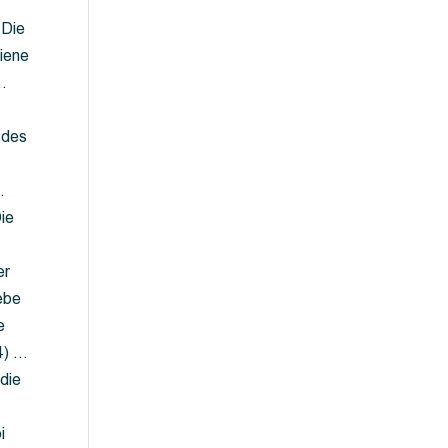
 Die
iene
…
 des
…
ie
er
ebe
e
4) …
die
…
i