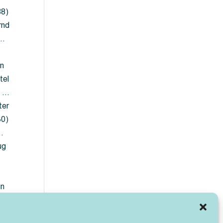
88)
rnd
 …
en
tel
) …
ter
30)
…
ug
ün