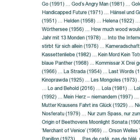
Go (1991) … God’s Angry Man (1981) … Gold
Handicapped Future (1971) … Hänsel und G
(1951) … Helden (1958) … Helena (1922) …
Wörthersee (1956) … How much wood would 
Jahr mit 13 Monden (1978) … Into the Infer
stirbt für sich allein (1976) … Kameradsch
Kassettenliebe (1982) … Kein Mord Kein Tot
blaue Panther (1968) … Kommissar X Drei 
(1966) … La Strada (1954) … Last Words (
Kinoprawda (1925) … Les Mongoles (1973) …
… Lo and Behold (2016) … Lola (1981) … L
(1992) … Mein Herz – niemandem (1997) …
Mutter Krausens Fahrt ins Glück (1929) … N
Nosferatu (1979) … Nur zum Spass, nur zu
Origin of Beethovens Moonlight Sonata (1909
‘Merchant of Venice’ (1969) … Orson Welle
Papillon (1973) … Pas de café, pas de télé,