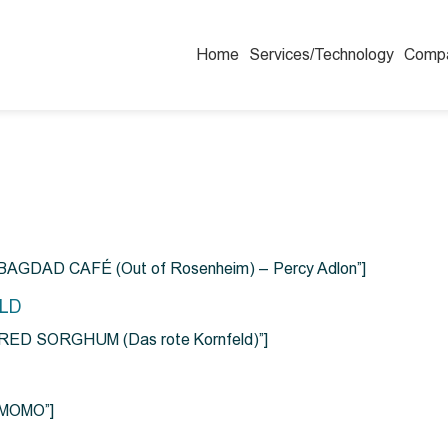
Home
Services/Technology
Comp
=”BAGDAD CAFÉ (Out of Rosenheim) – Percy Adlon”]
ELD
e=”RED SORGHUM (Das rote Kornfeld)”]
=”MOMO”]