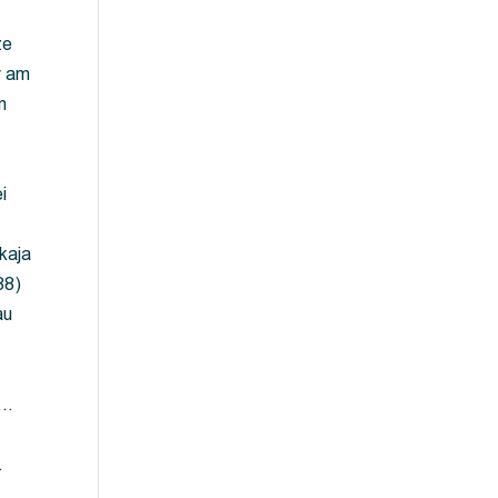
ze
y am
m
i
kaja
88)
au
 …
…