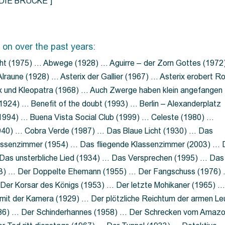
=”DIE BRÜCKE”]
 on over the past years:
ht (1975) … Abwege (1928) … Aguirre – der Zorn Gottes (1972
lraune (1928) … Asterix der Gallier (1967) … Asterix erobert R
ix und Kleopatra (1968) … Auch Zwerge haben klein angefangen
1924) … Benefit of the doubt (1993) … Berlin – Alexanderplatz
 (1994) … Buena Vista Social Club (1999) … Celeste (1980) …
1940) … Cobra Verde (1987) … Das Blaue Licht (1930) … Das
Klassenzimmer (1954) … Das fliegende Klassenzimmer (2003) …
Das unsterbliche Lied (1934) … Das Versprechen (1995) … Das
13) … Der Doppelte Ehemann (1955) … Der Fangschuss (1976)
Der Korsar des Königs (1953) … Der letzte Mohikaner (1965) 
mit der Kamera (1929) … Der plötzliche Reichtum der armen Le
86) … Der Schinderhannes (1958) … Der Schrecken vom Amaz