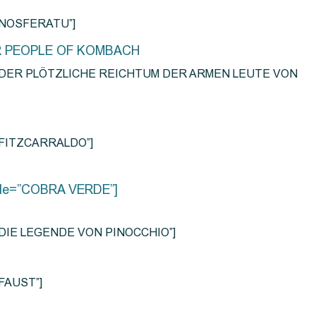
e=”NOSFERATU”]
R PEOPLE OF KOMBACH
title=”DER PLÖTZLICHE REICHTUM DER ARMEN LEUTE VON
e=”FITZCARRALDO”]
title=”COBRA VERDE”]
tle=”DIE LEGENDE VON PINOCCHIO”]
=”FAUST”]