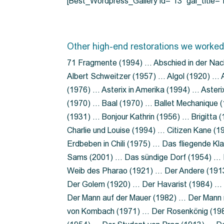
[Best_Wordpress_Gallery id=”13″ gal_title
Other high-end restorations we worked
71 Fragmente (1994) … Abschied in der Nac
Albert Schweitzer (1957) … Algol (1920) … A
(1976) … Asterix in Amerika (1994) … Aster
(1970) … Baal (1970) … Ballet Mechanique (
(1931) … Bonjour Kathrin (1956) … Brigitta
Charlie und Louise (1994) … Citizen Kane (
Erdbeben in Chili (1975) … Das fliegende 
Sams (2001) … Das sündige Dorf (1954) … 
Weib des Pharao (1921) … Der Andere (19
Der Golem (1920) … Der Havarist (1984) … 
Der Mann auf der Mauer (1982) … Der Mann 
von Kombach (1971) … Der Rosenkönig (19