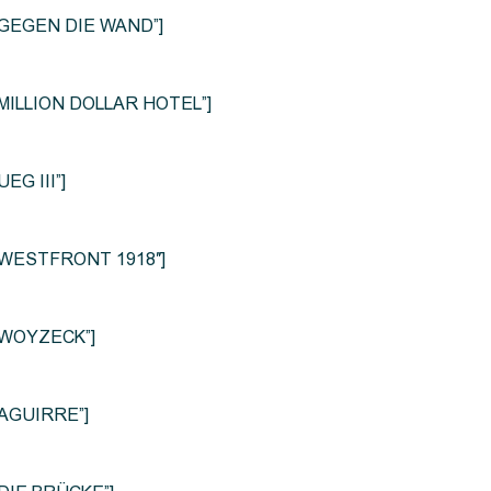
le=”GEGEN DIE WAND”]
e=”MILLION DOLLAR HOTEL”]
UEG III”]
le=”WESTFRONT 1918″]
e=”WOYZECK”]
=”AGUIRRE”]