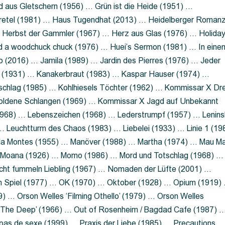
 aus Gletschern (1956) … Grün ist die Heide (1951) …
retel (1981) … Haus Tugendhat (2013) … Heidelberger Roman
 Herbst der Gammler (1967) … Herz aus Glas (1976) … Holida
a woodchuck chuck (1976) … Huei’s Sermon (1981) … In eine
no (2016) … Jamila (1989) … Jardin des Pierres (1976) … Jeder
aft (1931) … Kanakerbraut (1983) … Kaspar Hauser (1974) …
schlag (1985) … Kohlhiesels Töchter (1962) … Kommissar X Dre
goldene Schlangen (1969) … Kommissar X Jagd auf Unbekannt
1968) … Lebenszeichen (1968) … Lederstrumpf (1957) … Lenins
 Leuchtturm des Chaos (1983) … Liebelei (1933) … Linie 1 (19
ola Montes (1955) … Manöver (1988) … Martha (1974) … Mau M
 Moana (1926) … Momo (1986) … Mord und Totschlag (1968) …
icht fummeln Liebling (1967) … Nomaden der Lüfte (2001) …
m Spiel (1977) … OK (1970) … Oktober (1928) … Opium (1919)
) … Orson Welles ‘Filming Othello’ (1979) … Orson Welles
s ‘The Deep’ (1966) … Out of Rosenheim / Bagdad Cafe (1987) 
 pas de sexe (1999) … Praxis der Liebe (1985) … Precautions