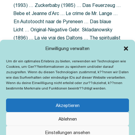
(1993) … Zuckerbaby (1985) … Das Feuerzeug …
Bebe et Jeanne d’Arc … Le crime de Mr. Lange …
En Autotoocht naar de Pyreneen … Das blaue
Licht … Original-Negative Gebr. Skladanowsky
(1896) … La vie vrai des Daltons … The spiritualist
photographer … Feuer im Fjord … The Song of the
Einwilligung verwalten
shirt … Dornröschen … Die Geschichte der
Um dir ein optimales Erlebnis zu bieten, verwenden wir Technologien wie
Grubenlampe … Tolstoy … Grün ist die Heide …
Cookies, um Ger??teinformationen zu speichern und/oder darauf
Lady Hamilton … Mütter verzaget nicht …
zuzugreifen. Wenn du diesen Technologien zustimmst, k??nnen wir Daten
wie das Surfverhalten oder eindeutige IDs auf dieser Website verarbeiten.
Ruttmann Werbefilme
Wenn du deine Einwillligung nicht erteilst oder zur??ckziehst, k??nnen
bestimmte Merkmale und Funktionen beeintr??chtigt werden.
Akzeptieren
Ablehnen
Kontakt
Impressum
Cookie-Richtlinie (EU)
Einstellungen ansehen