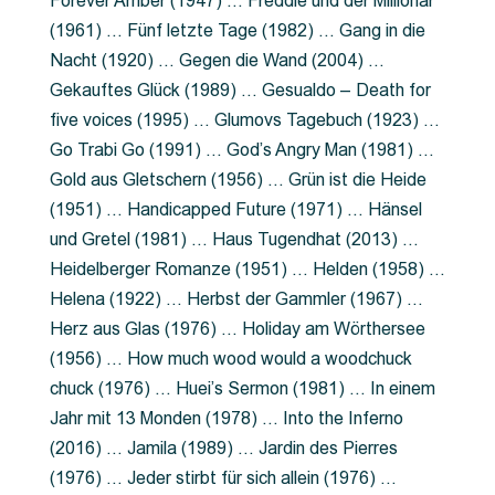
Forever Amber (1947) … Freddie und der Millionär
(1961) … Fünf letzte Tage (1982) … Gang in die
Nacht (1920) … Gegen die Wand (2004) …
Gekauftes Glück (1989) … Gesualdo – Death for
five voices (1995) … Glumovs Tagebuch (1923) …
Go Trabi Go (1991) … God’s Angry Man (1981) …
Gold aus Gletschern (1956) … Grün ist die Heide
(1951) … Handicapped Future (1971) … Hänsel
und Gretel (1981) … Haus Tugendhat (2013) …
Heidelberger Romanze (1951) … Helden (1958) …
Helena (1922) … Herbst der Gammler (1967) …
Herz aus Glas (1976) … Holiday am Wörthersee
(1956) … How much wood would a woodchuck
chuck (1976) … Huei’s Sermon (1981) … In einem
Jahr mit 13 Monden (1978) … Into the Inferno
(2016) … Jamila (1989) … Jardin des Pierres
(1976) … Jeder stirbt für sich allein (1976) …