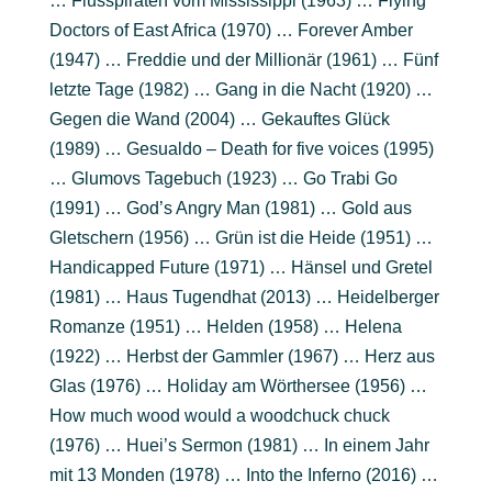
… Flusspiraten vom Mississippi (1963) … Flying
Doctors of East Africa (1970) … Forever Amber
(1947) … Freddie und der Millionär (1961) … Fünf
letzte Tage (1982) … Gang in die Nacht (1920) …
Gegen die Wand (2004) … Gekauftes Glück
(1989) … Gesualdo – Death for five voices (1995)
… Glumovs Tagebuch (1923) … Go Trabi Go
(1991) … God’s Angry Man (1981) … Gold aus
Gletschern (1956) … Grün ist die Heide (1951) …
Handicapped Future (1971) … Hänsel und Gretel
(1981) … Haus Tugendhat (2013) … Heidelberger
Romanze (1951) … Helden (1958) … Helena
(1922) … Herbst der Gammler (1967) … Herz aus
Glas (1976) … Holiday am Wörthersee (1956) …
How much wood would a woodchuck chuck
(1976) … Huei’s Sermon (1981) … In einem Jahr
mit 13 Monden (1978) … Into the Inferno (2016) …