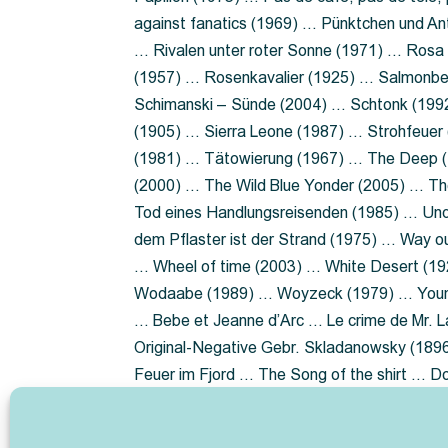
against fanatics (1969) … Pünktchen und A
… Rivalen unter roter Sonne (1971) … Ros
(1957) … Rosenkavalier (1925) … Salmonbe
Schimanski – Sünde (2004) … Schtonk (199
(1905) … Sierra Leone (1987) … Strohfeuer
(1981) … Tätowierung (1967) … The Deep (1
(2000) … The Wild Blue Yonder (2005) … Th
Tod eines Handlungsreisenden (1985) … Un
dem Pflaster ist der Strand (1975) … Way 
… Wheel of time (2003) … White Desert (19
Wodaabe (1989) … Woyzeck (1979) … Youn
… Bebe et Jeanne d’Arc … Le crime de Mr. 
Original-Negative Gebr. Skladanowsky (1896)
Feuer im Fjord … The Song of the shirt … 
ist die Heide … Lady Hamilton … Mütter ve