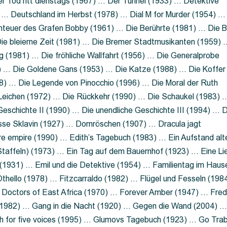
 Tod ritt dienstags (1967) … Der Tunnel (1933) … Detektive
 … Deutschland im Herbst (1978) … Dial M for Murder (1954) …
nteuer des Grafen Bobby (1961) … Die Berührte (1981) … Die B
ie bleierne Zeit (1981) … Die Bremer Stadtmusikanten (1959) 
g (1981) … Die fröhliche Wallfahrt (1956) … Die Generalprobe
0) … Die Goldene Gans (1953) … Die Katze (1988) … Die Koffer
8) … Die Legende von Pinocchio (1996) … Die Moral der Ruth
 Leichen (1972) … Die Rückkehr (1990) … Die Schaukel (1983) 
eschichte II (1990) … Die unendliche Geschichte III (1994) … D
sse Sklavin (1927) … Dornröschen (1907) … Dracula jagt
e empire (1990) … Edith’s Tagebuch (1983) … Ein Aufstand alt
 Staffeln) (1973) … Ein Tag auf dem Bauernhof (1923) … Eine Li
(1931) … Emil und die Detektive (1954) … Familientag im Haus
Othello (1978) … Fitzcarraldo (1982) … Flügel und Fesseln (198
ng Doctors of East Africa (1970) … Forever Amber (1947) … Fred
e (1982) … Gang in die Nacht (1920) … Gegen die Wand (2004) 
 for five voices (1995) … Glumovs Tagebuch (1923) … Go Trab