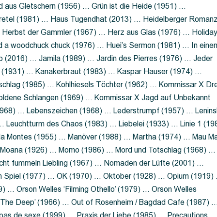
 aus Gletschern (1956) … Grün ist die Heide (1951) …
retel (1981) … Haus Tugendhat (2013) … Heidelberger Roman
 Herbst der Gammler (1967) … Herz aus Glas (1976) … Holida
a woodchuck chuck (1976) … Huei’s Sermon (1981) … In eine
no (2016) … Jamila (1989) … Jardin des Pierres (1976) … Jeder
aft (1931) … Kanakerbraut (1983) … Kaspar Hauser (1974) …
schlag (1985) … Kohlhiesels Töchter (1962) … Kommissar X Dre
goldene Schlangen (1969) … Kommissar X Jagd auf Unbekannt
1968) … Lebenszeichen (1968) … Lederstrumpf (1957) … Lenins
 Leuchtturm des Chaos (1983) … Liebelei (1933) … Linie 1 (19
ola Montes (1955) … Manöver (1988) … Martha (1974) … Mau M
 Moana (1926) … Momo (1986) … Mord und Totschlag (1968) …
icht fummeln Liebling (1967) … Nomaden der Lüfte (2001) …
m Spiel (1977) … OK (1970) … Oktober (1928) … Opium (1919)
) … Orson Welles ‘Filming Othello’ (1979) … Orson Welles
s ‘The Deep’ (1966) … Out of Rosenheim / Bagdad Cafe (1987) 
 pas de sexe (1999) … Praxis der Liebe (1985) … Precautions