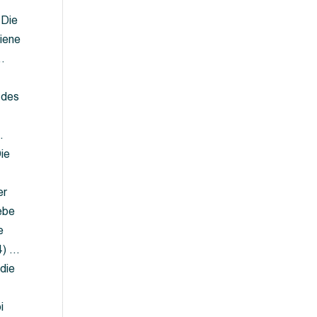
 Die
iene
…
 des
…
ie
er
ebe
e
4) …
die
…
i