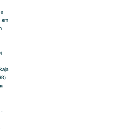
ze
y am
m
i
kaja
88)
au
 …
…