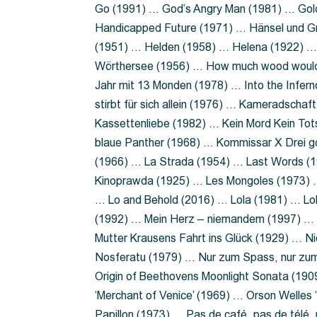
Go (1991) … God’s Angry Man (1981) … Gold
Handicapped Future (1971) … Hänsel und G
(1951) … Helden (1958) … Helena (1922) …
Wörthersee (1956) … How much wood would 
Jahr mit 13 Monden (1978) … Into the Infer
stirbt für sich allein (1976) … Kameradsch
Kassettenliebe (1982) … Kein Mord Kein Tot
blaue Panther (1968) … Kommissar X Drei 
(1966) … La Strada (1954) … Last Words (
Kinoprawda (1925) … Les Mongoles (1973) …
… Lo and Behold (2016) … Lola (1981) … L
(1992) … Mein Herz – niemandem (1997) …
Mutter Krausens Fahrt ins Glück (1929) … N
Nosferatu (1979) … Nur zum Spass, nur zu
Origin of Beethovens Moonlight Sonata (1909
‘Merchant of Venice’ (1969) … Orson Welle
Papillon (1973) … Pas de café, pas de télé,