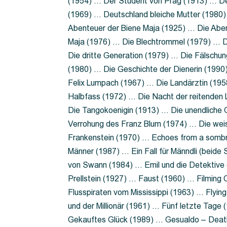
(1954) … Der Student von Prag (1913) … Der
(1969) … Deutschland bleiche Mutter (1980)
Abenteuer der Biene Maja (1925) … Die Abe
Maja (1976) … Die Blechtrommel (1979) … D
Die dritte Generation (1979) … Die Fälschun
(1980) … Die Geschichte der Dienerin (199
Felix Lumpach (1967) … Die Landärztin (195
Halbfass (1972) … Die Nacht der reitenden
Die Tangokoenigin (1913) … Die unendliche G
Verrohung des Franz Blum (1974) … Die wei
Frankenstein (1970) … Echoes from a sombr
Männer (1987) … Ein Fall für Männdli (beide
von Swann (1984) … Emil und die Detektive 
Prellstein (1927) … Faust (1960) … Filming 
Flusspiraten vom Mississippi (1963) … Flyi
und der Millionär (1961) … Fünf letzte Tag
Gekauftes Glück (1989) … Gesualdo – Death