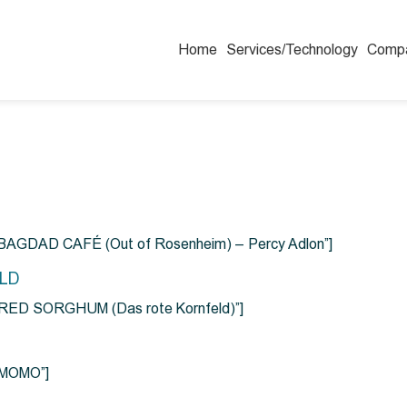
Home
Services/Technology
Comp
=”BAGDAD CAFÉ (Out of Rosenheim) – Percy Adlon”]
ELD
e=”RED SORGHUM (Das rote Kornfeld)”]
=”MOMO”]