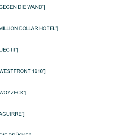
le=”GEGEN DIE WAND”]
e=”MILLION DOLLAR HOTEL”]
UEG III”]
le=”WESTFRONT 1918″]
e=”WOYZECK”]
=”AGUIRRE”]