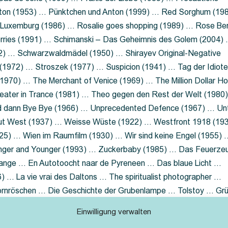
nton (1953) … Pünktchen und Anton (1999) … Red Sorghum (19
a Luxemburg (1986) … Rosalie goes shopping (1989) … Rose Be
rries (1991) … Schimanski – Das Geheimnis des Golem (2004)
2) … Schwarzwaldmädel (1950) … Shirayev Original-Negative
 (1972) … Stroszek (1977) … Suspicion (1941) … Tag der Idiot
970) … The Merchant of Venice (1969) … The Million Dollar Ho
eater in Trance (1981) … Theo gegen den Rest der Welt (1980
d dann Bye Bye (1966) … Unprecedented Defence (1967) … Un
out West (1937) … Weisse Wüste (1922) … Westfront 1918 (19
25) … Wien im Raumfilm (1930) … Wir sind keine Engel (1955) 
ger and Younger (1993) … Zuckerbaby (1985) … Das Feuerze
Lange … En Autotoocht naar de Pyreneen … Das blaue Licht …
 … La vie vrai des Daltons … The spiritualist photographer …
Dornröschen … Die Geschichte der Grubenlampe … Tolstoy … Gr
rzaget nicht … Ruttmann Werbefilme
Einwilligung verwalten