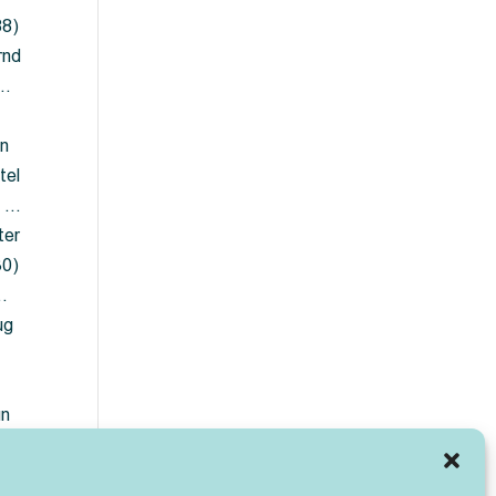
88)
rnd
 …
en
tel
) …
ter
30)
…
ug
ün