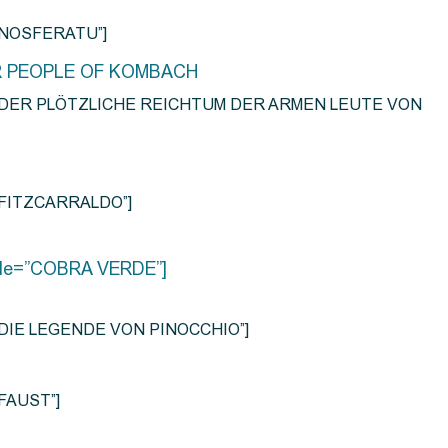
e=”NOSFERATU”]
R PEOPLE OF KOMBACH
title=”DER PLÖTZLICHE REICHTUM DER ARMEN LEUTE VON
e=”FITZCARRALDO”]
title=”COBRA VERDE”]
tle=”DIE LEGENDE VON PINOCCHIO”]
=”FAUST”]