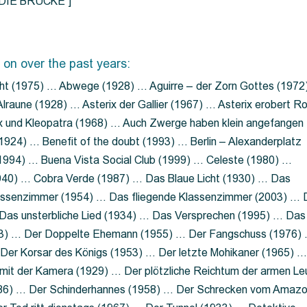
=”DIE BRÜCKE”]
 on over the past years:
ht (1975) … Abwege (1928) … Aguirre – der Zorn Gottes (1972
lraune (1928) … Asterix der Gallier (1967) … Asterix erobert R
ix und Kleopatra (1968) … Auch Zwerge haben klein angefangen
1924) … Benefit of the doubt (1993) … Berlin – Alexanderplatz
 (1994) … Buena Vista Social Club (1999) … Celeste (1980) …
1940) … Cobra Verde (1987) … Das Blaue Licht (1930) … Das
Klassenzimmer (1954) … Das fliegende Klassenzimmer (2003) …
Das unsterbliche Lied (1934) … Das Versprechen (1995) … Das
13) … Der Doppelte Ehemann (1955) … Der Fangschuss (1976)
Der Korsar des Königs (1953) … Der letzte Mohikaner (1965) 
mit der Kamera (1929) … Der plötzliche Reichtum der armen Le
86) … Der Schinderhannes (1958) … Der Schrecken vom Amaz