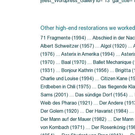
[Best_Wordpress_Gallery id=”13″ gal_title
Other high-end restorations we worked
71 Fragmente (1994) … Abschied in der Nac
Albert Schweitzer (1957) … Algol (1920) … A
(1976) … Asterix in Amerika (1994) … Aster
(1970) … Baal (1970) … Ballet Mechanique (
(1931) … Bonjour Kathrin (1956) … Brigitta
Charlie und Louise (1994) … Citizen Kane (
Erdbeben in Chili (1975) … Das fliegende 
Sams (2001) … Das sündige Dorf (1954) … 
Weib des Pharao (1921) … Der Andere (19
Der Golem (1920) … Der Havarist (1984) … 
Der Mann auf der Mauer (1982) … Der Mann 
von Kombach (1971) … Der Rosenkönig (19