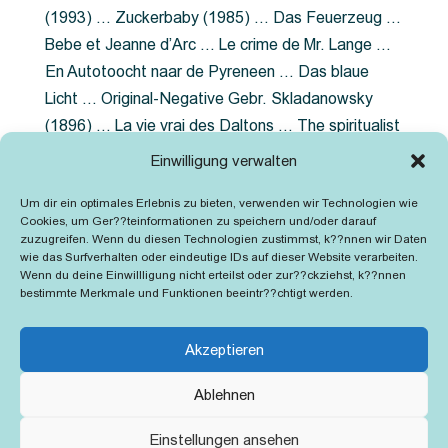
(1993) … Zuckerbaby (1985) … Das Feuerzeug …
Bebe et Jeanne d’Arc … Le crime de Mr. Lange …
En Autotoocht naar de Pyreneen … Das blaue
Licht … Original-Negative Gebr. Skladanowsky
(1896) … La vie vrai des Daltons … The spiritualist
photographer … Feuer im Fjord … The Song of the
Einwilligung verwalten
shirt … Dornröschen … Die Geschichte der
Um dir ein optimales Erlebnis zu bieten, verwenden wir Technologien wie
Grubenlampe … Tolstoy … Grün ist die Heide …
Cookies, um Ger??teinformationen zu speichern und/oder darauf
Lady Hamilton … Mütter verzaget nicht …
zuzugreifen. Wenn du diesen Technologien zustimmst, k??nnen wir Daten
wie das Surfverhalten oder eindeutige IDs auf dieser Website verarbeiten.
Ruttmann Werbefilme
Wenn du deine Einwillligung nicht erteilst oder zur??ckziehst, k??nnen
bestimmte Merkmale und Funktionen beeintr??chtigt werden.
Akzeptieren
Ablehnen
Kontakt
Impressum
Cookie-Richtlinie (EU)
Einstellungen ansehen