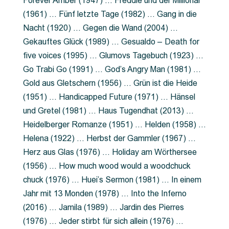
Forever Amber (1947) … Freddie und der Millionär
(1961) … Fünf letzte Tage (1982) … Gang in die
Nacht (1920) … Gegen die Wand (2004) …
Gekauftes Glück (1989) … Gesualdo – Death for
five voices (1995) … Glumovs Tagebuch (1923) …
Go Trabi Go (1991) … God’s Angry Man (1981) …
Gold aus Gletschern (1956) … Grün ist die Heide
(1951) … Handicapped Future (1971) … Hänsel
und Gretel (1981) … Haus Tugendhat (2013) …
Heidelberger Romanze (1951) … Helden (1958) …
Helena (1922) … Herbst der Gammler (1967) …
Herz aus Glas (1976) … Holiday am Wörthersee
(1956) … How much wood would a woodchuck
chuck (1976) … Huei’s Sermon (1981) … In einem
Jahr mit 13 Monden (1978) … Into the Inferno
(2016) … Jamila (1989) … Jardin des Pierres
(1976) … Jeder stirbt für sich allein (1976) …