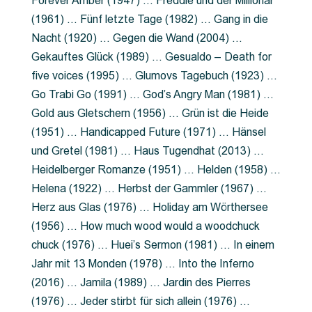
Forever Amber (1947) … Freddie und der Millionär
(1961) … Fünf letzte Tage (1982) … Gang in die
Nacht (1920) … Gegen die Wand (2004) …
Gekauftes Glück (1989) … Gesualdo – Death for
five voices (1995) … Glumovs Tagebuch (1923) …
Go Trabi Go (1991) … God’s Angry Man (1981) …
Gold aus Gletschern (1956) … Grün ist die Heide
(1951) … Handicapped Future (1971) … Hänsel
und Gretel (1981) … Haus Tugendhat (2013) …
Heidelberger Romanze (1951) … Helden (1958) …
Helena (1922) … Herbst der Gammler (1967) …
Herz aus Glas (1976) … Holiday am Wörthersee
(1956) … How much wood would a woodchuck
chuck (1976) … Huei’s Sermon (1981) … In einem
Jahr mit 13 Monden (1978) … Into the Inferno
(2016) … Jamila (1989) … Jardin des Pierres
(1976) … Jeder stirbt für sich allein (1976) …