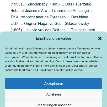
(1993) … Zuckerbaby (1985) … Das Feuerzeug …
Bebe et Jeanne d’Arc … Le crime de Mr. Lange …
En Autotoocht naar de Pyreneen … Das blaue
Licht … Original-Negative Gebr. Skladanowsky
(1896) … La vie vrai des Daltons … The spiritualist
photographer … Feuer im Fjord … The Song of the
Einwilligung verwalten
shirt … Dornröschen … Die Geschichte der
Um dir ein optimales Erlebnis zu bieten, verwenden wir Technologien wie
Grubenlampe … Tolstoy … Grün ist die Heide …
Cookies, um Ger??teinformationen zu speichern und/oder darauf
Lady Hamilton … Mütter verzaget nicht …
zuzugreifen. Wenn du diesen Technologien zustimmst, k??nnen wir Daten
wie das Surfverhalten oder eindeutige IDs auf dieser Website verarbeiten.
Ruttmann Werbefilme
Wenn du deine Einwillligung nicht erteilst oder zur??ckziehst, k??nnen
bestimmte Merkmale und Funktionen beeintr??chtigt werden.
Akzeptieren
Ablehnen
Kontakt
Impressum
Cookie-Richtlinie (EU)
Einstellungen ansehen