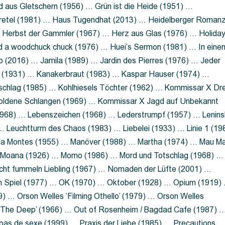
 aus Gletschern (1956) … Grün ist die Heide (1951) …
retel (1981) … Haus Tugendhat (2013) … Heidelberger Roman
 Herbst der Gammler (1967) … Herz aus Glas (1976) … Holida
a woodchuck chuck (1976) … Huei’s Sermon (1981) … In eine
no (2016) … Jamila (1989) … Jardin des Pierres (1976) … Jeder
aft (1931) … Kanakerbraut (1983) … Kaspar Hauser (1974) …
schlag (1985) … Kohlhiesels Töchter (1962) … Kommissar X Dre
goldene Schlangen (1969) … Kommissar X Jagd auf Unbekannt
1968) … Lebenszeichen (1968) … Lederstrumpf (1957) … Lenins
 Leuchtturm des Chaos (1983) … Liebelei (1933) … Linie 1 (19
ola Montes (1955) … Manöver (1988) … Martha (1974) … Mau M
 Moana (1926) … Momo (1986) … Mord und Totschlag (1968) …
icht fummeln Liebling (1967) … Nomaden der Lüfte (2001) …
m Spiel (1977) … OK (1970) … Oktober (1928) … Opium (1919)
) … Orson Welles ‘Filming Othello’ (1979) … Orson Welles
s ‘The Deep’ (1966) … Out of Rosenheim / Bagdad Cafe (1987) 
 pas de sexe (1999) … Praxis der Liebe (1985) … Precautions