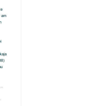
ze
y am
m
i
kaja
88)
au
 …
…