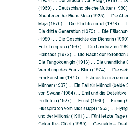
(1954) … Der Student von Prag (1913) … Der
(1969) … Deutschland bleiche Mutter (1980)
Abenteuer der Biene Maja (1925) … Die Abe
Maja (1976) … Die Blechtrommel (1979) … D
Die dritte Generation (1979) … Die Fälschun
(1980) … Die Geschichte der Dienerin (199
Felix Lumpach (1967) … Die Landärztin (195
Halbfass (1972) … Die Nacht der reitenden
Die Tangokoenigin (1913) … Die unendliche G
Verrohung des Franz Blum (1974) … Die wei
Frankenstein (1970) … Echoes from a sombr
Männer (1987) … Ein Fall für Männdli (beide
von Swann (1984) … Emil und die Detektive 
Prellstein (1927) … Faust (1960) … Filming 
Flusspiraten vom Mississippi (1963) … Flyi
und der Millionär (1961) … Fünf letzte Tag
Gekauftes Glück (1989) … Gesualdo – Death