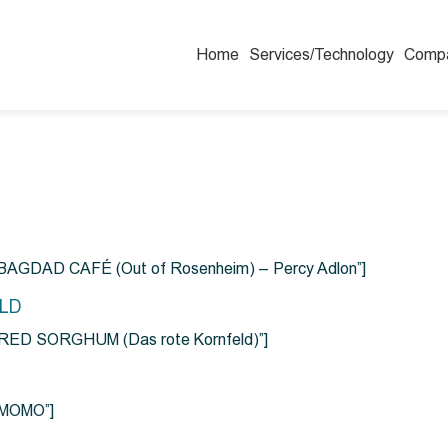
Home
Services/Technology
Comp
=”BAGDAD CAFÉ (Out of Rosenheim) – Percy Adlon”]
ELD
e=”RED SORGHUM (Das rote Kornfeld)”]
=”MOMO”]