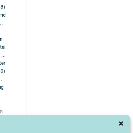
88)
rnd
 …
en
tel
) …
ter
30)
…
ug
ün