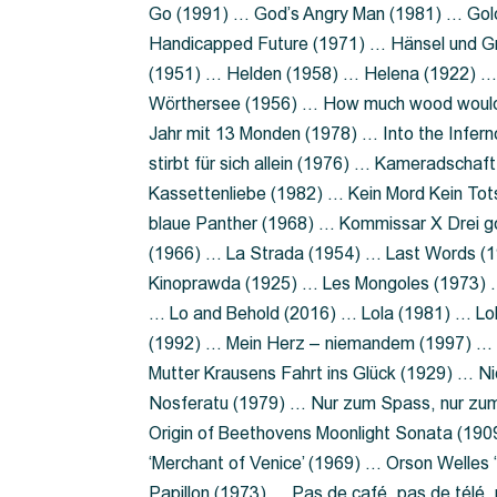
Go (1991) … God’s Angry Man (1981) … Gold
Handicapped Future (1971) … Hänsel und G
(1951) … Helden (1958) … Helena (1922) …
Wörthersee (1956) … How much wood would 
Jahr mit 13 Monden (1978) … Into the Infer
stirbt für sich allein (1976) … Kameradsch
Kassettenliebe (1982) … Kein Mord Kein Tot
blaue Panther (1968) … Kommissar X Drei 
(1966) … La Strada (1954) … Last Words (
Kinoprawda (1925) … Les Mongoles (1973) …
… Lo and Behold (2016) … Lola (1981) … L
(1992) … Mein Herz – niemandem (1997) …
Mutter Krausens Fahrt ins Glück (1929) … N
Nosferatu (1979) … Nur zum Spass, nur zu
Origin of Beethovens Moonlight Sonata (1909
‘Merchant of Venice’ (1969) … Orson Welle
Papillon (1973) … Pas de café, pas de télé,