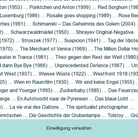
nton (1953) … Pünktchen und Anton (1999) … Red Sorghum (19
a Luxemburg (1986) … Rosalie goes shopping (1989) … Rose Be
rries (1991) … Schimanski – Das Geheimnis des Golem (2004)
2) … Schwarzwaldmädel (1950) … Shirayev Original-Negative
 (1972) … Stroszek (1977) … Suspicion (1941) … Tag der Idiot
970) … The Merchant of Venice (1969) … The Million Dollar Ho
eater in Trance (1981) … Theo gegen den Rest der Welt (1980
d dann Bye Bye (1966) … Unprecedented Defence (1967) … Un
out West (1937) … Weisse Wüste (1922) … Westfront 1918 (19
25) … Wien im Raumfilm (1930) … Wir sind keine Engel (1955) 
ger and Younger (1993) … Zuckerbaby (1985) … Das Feuerze
Lange … En Autotoocht naar de Pyreneen … Das blaue Licht …
 … La vie vrai des Daltons … The spiritualist photographer …
Dornröschen … Die Geschichte der Grubenlampe … Tolstoy … Gr
rzaget nicht … Ruttmann Werbefilme
Einwilligung verwalten