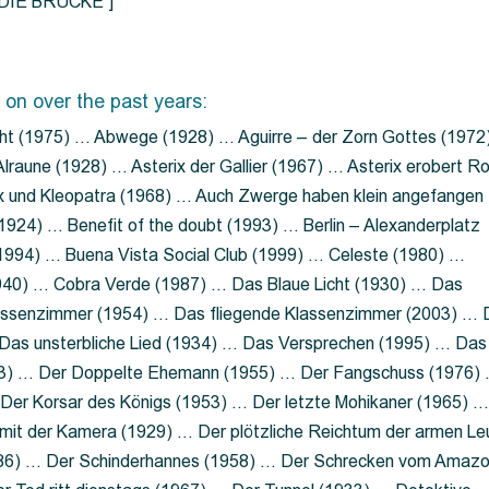
=”DIE BRÜCKE”]
 on over the past years:
ht (1975) … Abwege (1928) … Aguirre – der Zorn Gottes (1972
lraune (1928) … Asterix der Gallier (1967) … Asterix erobert R
ix und Kleopatra (1968) … Auch Zwerge haben klein angefangen
1924) … Benefit of the doubt (1993) … Berlin – Alexanderplatz
 (1994) … Buena Vista Social Club (1999) … Celeste (1980) …
1940) … Cobra Verde (1987) … Das Blaue Licht (1930) … Das
Klassenzimmer (1954) … Das fliegende Klassenzimmer (2003) …
Das unsterbliche Lied (1934) … Das Versprechen (1995) … Das
13) … Der Doppelte Ehemann (1955) … Der Fangschuss (1976)
Der Korsar des Königs (1953) … Der letzte Mohikaner (1965) 
mit der Kamera (1929) … Der plötzliche Reichtum der armen Le
86) … Der Schinderhannes (1958) … Der Schrecken vom Amaz