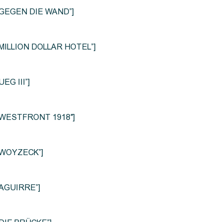
le=”GEGEN DIE WAND”]
e=”MILLION DOLLAR HOTEL”]
UEG III”]
le=”WESTFRONT 1918″]
e=”WOYZECK”]
=”AGUIRRE”]