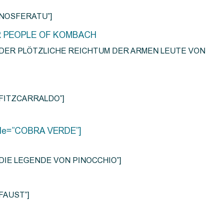
e=”NOSFERATU”]
R PEOPLE OF KOMBACH
title=”DER PLÖTZLICHE REICHTUM DER ARMEN LEUTE VON
e=”FITZCARRALDO”]
title=”COBRA VERDE”]
tle=”DIE LEGENDE VON PINOCCHIO”]
=”FAUST”]