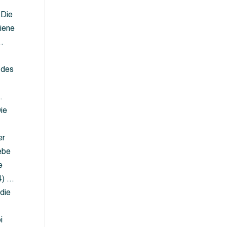
 Die
iene
…
 des
…
ie
er
ebe
e
4) …
die
…
i