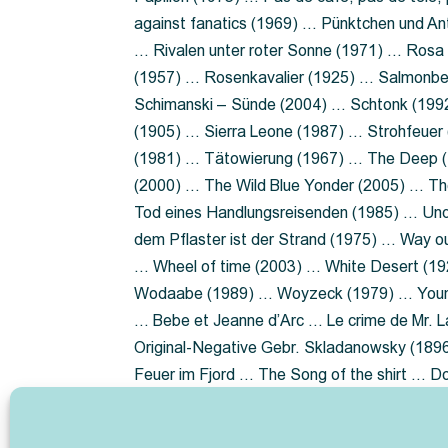
against fanatics (1969) … Pünktchen und A
… Rivalen unter roter Sonne (1971) … Ros
(1957) … Rosenkavalier (1925) … Salmonbe
Schimanski – Sünde (2004) … Schtonk (199
(1905) … Sierra Leone (1987) … Strohfeuer
(1981) … Tätowierung (1967) … The Deep (1
(2000) … The Wild Blue Yonder (2005) … Th
Tod eines Handlungsreisenden (1985) … Un
dem Pflaster ist der Strand (1975) … Way 
… Wheel of time (2003) … White Desert (19
Wodaabe (1989) … Woyzeck (1979) … Youn
… Bebe et Jeanne d’Arc … Le crime de Mr. 
Original-Negative Gebr. Skladanowsky (1896)
Feuer im Fjord … The Song of the shirt … 
ist die Heide … Lady Hamilton … Mütter ve