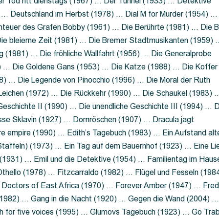
 Tod ritt dienstags (1967) … Der Tunnel (1933) … Detektive
 … Deutschland im Herbst (1978) … Dial M for Murder (1954) …
nteuer des Grafen Bobby (1961) … Die Berührte (1981) … Die B
ie bleierne Zeit (1981) … Die Bremer Stadtmusikanten (1959) 
g (1981) … Die fröhliche Wallfahrt (1956) … Die Generalprobe
0) … Die Goldene Gans (1953) … Die Katze (1988) … Die Koffer
8) … Die Legende von Pinocchio (1996) … Die Moral der Ruth
 Leichen (1972) … Die Rückkehr (1990) … Die Schaukel (1983) 
eschichte II (1990) … Die unendliche Geschichte III (1994) … D
sse Sklavin (1927) … Dornröschen (1907) … Dracula jagt
e empire (1990) … Edith’s Tagebuch (1983) … Ein Aufstand alt
 Staffeln) (1973) … Ein Tag auf dem Bauernhof (1923) … Eine Li
(1931) … Emil und die Detektive (1954) … Familientag im Haus
Othello (1978) … Fitzcarraldo (1982) … Flügel und Fesseln (198
ng Doctors of East Africa (1970) … Forever Amber (1947) … Fred
e (1982) … Gang in die Nacht (1920) … Gegen die Wand (2004) 
 for five voices (1995) … Glumovs Tagebuch (1923) … Go Trab