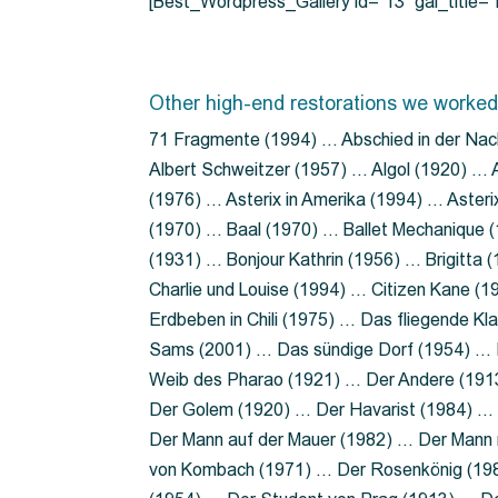
[Best_Wordpress_Gallery id=”13″ gal_title
Other high-end restorations we worked
71 Fragmente (1994) … Abschied in der Nac
Albert Schweitzer (1957) … Algol (1920) … A
(1976) … Asterix in Amerika (1994) … Aster
(1970) … Baal (1970) … Ballet Mechanique (
(1931) … Bonjour Kathrin (1956) … Brigitta
Charlie und Louise (1994) … Citizen Kane (
Erdbeben in Chili (1975) … Das fliegende 
Sams (2001) … Das sündige Dorf (1954) … 
Weib des Pharao (1921) … Der Andere (19
Der Golem (1920) … Der Havarist (1984) … 
Der Mann auf der Mauer (1982) … Der Mann 
von Kombach (1971) … Der Rosenkönig (19