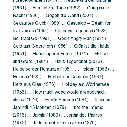
Forever Amber (1947) … Freddie und der Millionär
(1961) … Fünf letzte Tage (1982) … Gang in die
Nacht (1920) … Gegen die Wand (2004) …
Gekauftes Glück (1989) … Gesualdo – Death for
five voices (1995) … Glumovs Tagebuch (1923) …
Go Trabi Go (1991) … God’s Angry Man (1981) …
Gold aus Gletschern (1956) … Grün ist die Heide
(1951) … Handicapped Future (1971) … Hänsel
und Gretel (1981) … Haus Tugendhat (2013) …
Heidelberger Romanze (1951) … Helden (1958) …
Helena (1922) … Herbst der Gammler (1967) …
Herz aus Glas (1976) … Holiday am Wörthersee
(1956) … How much wood would a woodchuck
chuck (1976) … Huei’s Sermon (1981) … In einem
Jahr mit 13 Monden (1978) … Into the Inferno
(2016) … Jamila (1989) … Jardin des Pierres
(1976) … Jeder stirbt für sich allein (1976) …