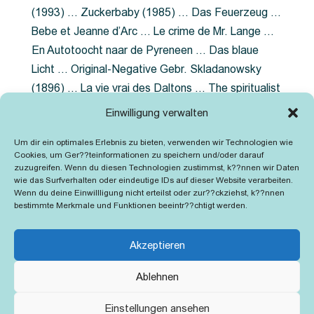
(1993) … Zuckerbaby (1985) … Das Feuerzeug …
Bebe et Jeanne d’Arc … Le crime de Mr. Lange …
En Autotoocht naar de Pyreneen … Das blaue
Licht … Original-Negative Gebr. Skladanowsky
(1896) … La vie vrai des Daltons … The spiritualist
photographer … Feuer im Fjord … The Song of the
Einwilligung verwalten
shirt … Dornröschen … Die Geschichte der
Um dir ein optimales Erlebnis zu bieten, verwenden wir Technologien wie
Grubenlampe … Tolstoy … Grün ist die Heide …
Cookies, um Ger??teinformationen zu speichern und/oder darauf
Lady Hamilton … Mütter verzaget nicht …
zuzugreifen. Wenn du diesen Technologien zustimmst, k??nnen wir Daten
wie das Surfverhalten oder eindeutige IDs auf dieser Website verarbeiten.
Ruttmann Werbefilme
Wenn du deine Einwillligung nicht erteilst oder zur??ckziehst, k??nnen
bestimmte Merkmale und Funktionen beeintr??chtigt werden.
Akzeptieren
Ablehnen
Kontakt
Impressum
Cookie-Richtlinie (EU)
Einstellungen ansehen