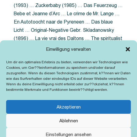
(1993) … Zuckerbaby (1985) … Das Feuerzeug …
Bebe et Jeanne d’Arc … Le crime de Mr. Lange …
En Autotoocht naar de Pyreneen … Das blaue
Licht … Original-Negative Gebr. Skladanowsky
(1896) … La vie vrai des Daltons … The spiritualist
photographer … Feuer im Fjord … The Song of the
Einwilligung verwalten
shirt … Dornröschen … Die Geschichte der
Um dir ein optimales Erlebnis zu bieten, verwenden wir Technologien wie
Grubenlampe … Tolstoy … Grün ist die Heide …
Cookies, um Ger??teinformationen zu speichern und/oder darauf
Lady Hamilton … Mütter verzaget nicht …
zuzugreifen. Wenn du diesen Technologien zustimmst, k??nnen wir Daten
wie das Surfverhalten oder eindeutige IDs auf dieser Website verarbeiten.
Ruttmann Werbefilme
Wenn du deine Einwillligung nicht erteilst oder zur??ckziehst, k??nnen
bestimmte Merkmale und Funktionen beeintr??chtigt werden.
Akzeptieren
Ablehnen
Kontakt
Impressum
Cookie-Richtlinie (EU)
Einstellungen ansehen