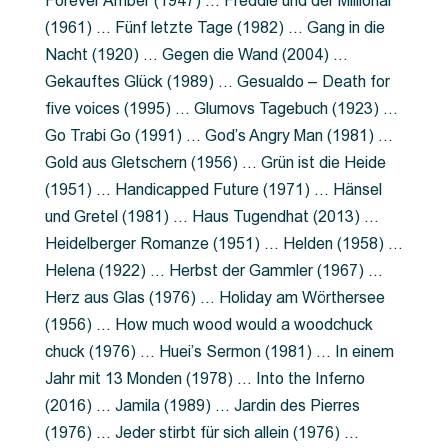
Forever Amber (1947) … Freddie und der Millionär
(1961) … Fünf letzte Tage (1982) … Gang in die
Nacht (1920) … Gegen die Wand (2004) …
Gekauftes Glück (1989) … Gesualdo – Death for
five voices (1995) … Glumovs Tagebuch (1923) …
Go Trabi Go (1991) … God’s Angry Man (1981) …
Gold aus Gletschern (1956) … Grün ist die Heide
(1951) … Handicapped Future (1971) … Hänsel
und Gretel (1981) … Haus Tugendhat (2013) …
Heidelberger Romanze (1951) … Helden (1958) …
Helena (1922) … Herbst der Gammler (1967) …
Herz aus Glas (1976) … Holiday am Wörthersee
(1956) … How much wood would a woodchuck
chuck (1976) … Huei’s Sermon (1981) … In einem
Jahr mit 13 Monden (1978) … Into the Inferno
(2016) … Jamila (1989) … Jardin des Pierres
(1976) … Jeder stirbt für sich allein (1976) …