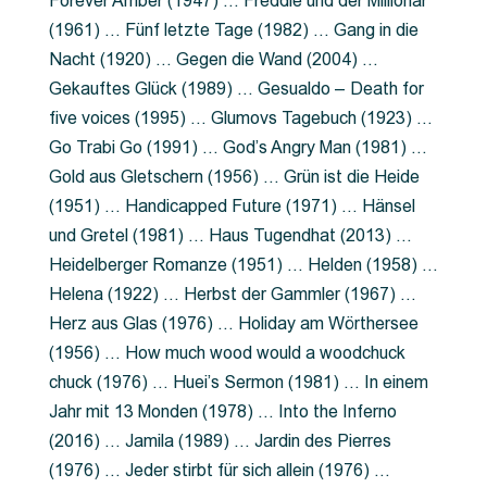
Forever Amber (1947) … Freddie und der Millionär
(1961) … Fünf letzte Tage (1982) … Gang in die
Nacht (1920) … Gegen die Wand (2004) …
Gekauftes Glück (1989) … Gesualdo – Death for
five voices (1995) … Glumovs Tagebuch (1923) …
Go Trabi Go (1991) … God’s Angry Man (1981) …
Gold aus Gletschern (1956) … Grün ist die Heide
(1951) … Handicapped Future (1971) … Hänsel
und Gretel (1981) … Haus Tugendhat (2013) …
Heidelberger Romanze (1951) … Helden (1958) …
Helena (1922) … Herbst der Gammler (1967) …
Herz aus Glas (1976) … Holiday am Wörthersee
(1956) … How much wood would a woodchuck
chuck (1976) … Huei’s Sermon (1981) … In einem
Jahr mit 13 Monden (1978) … Into the Inferno
(2016) … Jamila (1989) … Jardin des Pierres
(1976) … Jeder stirbt für sich allein (1976) …