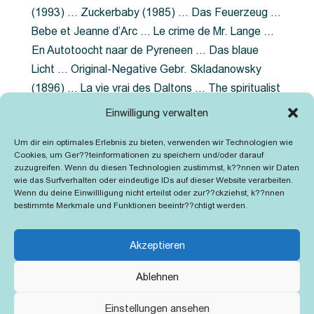
(1993) … Zuckerbaby (1985) … Das Feuerzeug …
Bebe et Jeanne d’Arc … Le crime de Mr. Lange …
En Autotoocht naar de Pyreneen … Das blaue
Licht … Original-Negative Gebr. Skladanowsky
(1896) … La vie vrai des Daltons … The spiritualist
photographer … Feuer im Fjord … The Song of the
Einwilligung verwalten
shirt … Dornröschen … Die Geschichte der
Um dir ein optimales Erlebnis zu bieten, verwenden wir Technologien wie
Grubenlampe … Tolstoy … Grün ist die Heide …
Cookies, um Ger??teinformationen zu speichern und/oder darauf
Lady Hamilton … Mütter verzaget nicht …
zuzugreifen. Wenn du diesen Technologien zustimmst, k??nnen wir Daten
wie das Surfverhalten oder eindeutige IDs auf dieser Website verarbeiten.
Ruttmann Werbefilme
Wenn du deine Einwillligung nicht erteilst oder zur??ckziehst, k??nnen
bestimmte Merkmale und Funktionen beeintr??chtigt werden.
Akzeptieren
Ablehnen
Kontakt
Impressum
Cookie-Richtlinie (EU)
Einstellungen ansehen