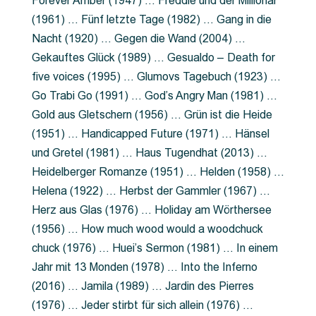
Forever Amber (1947) … Freddie und der Millionär
(1961) … Fünf letzte Tage (1982) … Gang in die
Nacht (1920) … Gegen die Wand (2004) …
Gekauftes Glück (1989) … Gesualdo – Death for
five voices (1995) … Glumovs Tagebuch (1923) …
Go Trabi Go (1991) … God’s Angry Man (1981) …
Gold aus Gletschern (1956) … Grün ist die Heide
(1951) … Handicapped Future (1971) … Hänsel
und Gretel (1981) … Haus Tugendhat (2013) …
Heidelberger Romanze (1951) … Helden (1958) …
Helena (1922) … Herbst der Gammler (1967) …
Herz aus Glas (1976) … Holiday am Wörthersee
(1956) … How much wood would a woodchuck
chuck (1976) … Huei’s Sermon (1981) … In einem
Jahr mit 13 Monden (1978) … Into the Inferno
(2016) … Jamila (1989) … Jardin des Pierres
(1976) … Jeder stirbt für sich allein (1976) …