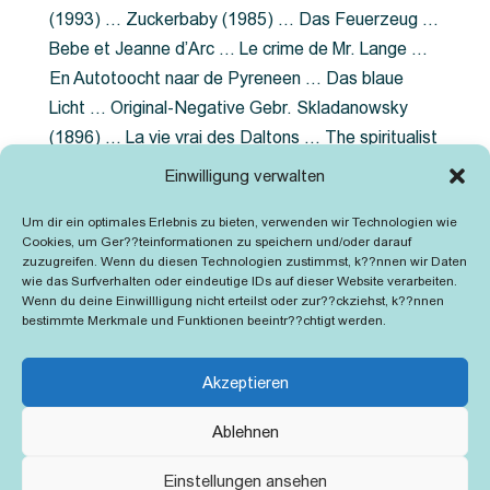
(1993) … Zuckerbaby (1985) … Das Feuerzeug …
Bebe et Jeanne d’Arc … Le crime de Mr. Lange …
En Autotoocht naar de Pyreneen … Das blaue
Licht … Original-Negative Gebr. Skladanowsky
(1896) … La vie vrai des Daltons … The spiritualist
photographer … Feuer im Fjord … The Song of the
Einwilligung verwalten
shirt … Dornröschen … Die Geschichte der
Um dir ein optimales Erlebnis zu bieten, verwenden wir Technologien wie
Grubenlampe … Tolstoy … Grün ist die Heide …
Cookies, um Ger??teinformationen zu speichern und/oder darauf
Lady Hamilton … Mütter verzaget nicht …
zuzugreifen. Wenn du diesen Technologien zustimmst, k??nnen wir Daten
wie das Surfverhalten oder eindeutige IDs auf dieser Website verarbeiten.
Ruttmann Werbefilme
Wenn du deine Einwillligung nicht erteilst oder zur??ckziehst, k??nnen
bestimmte Merkmale und Funktionen beeintr??chtigt werden.
Akzeptieren
Ablehnen
Kontakt
Impressum
Cookie-Richtlinie (EU)
Einstellungen ansehen