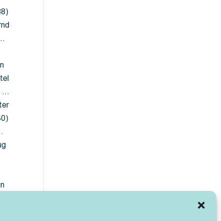
88)
rnd
 …
en
tel
) …
ter
30)
…
ug
ün