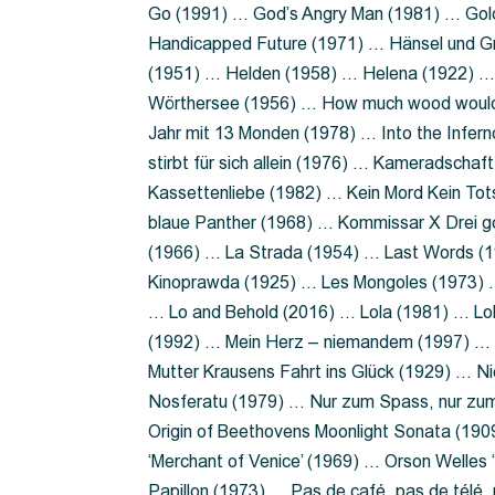
Go (1991) … God’s Angry Man (1981) … Gold
Handicapped Future (1971) … Hänsel und G
(1951) … Helden (1958) … Helena (1922) …
Wörthersee (1956) … How much wood would 
Jahr mit 13 Monden (1978) … Into the Infer
stirbt für sich allein (1976) … Kameradsch
Kassettenliebe (1982) … Kein Mord Kein Tot
blaue Panther (1968) … Kommissar X Drei 
(1966) … La Strada (1954) … Last Words (
Kinoprawda (1925) … Les Mongoles (1973) …
… Lo and Behold (2016) … Lola (1981) … L
(1992) … Mein Herz – niemandem (1997) …
Mutter Krausens Fahrt ins Glück (1929) … N
Nosferatu (1979) … Nur zum Spass, nur zu
Origin of Beethovens Moonlight Sonata (1909
‘Merchant of Venice’ (1969) … Orson Welle
Papillon (1973) … Pas de café, pas de télé,