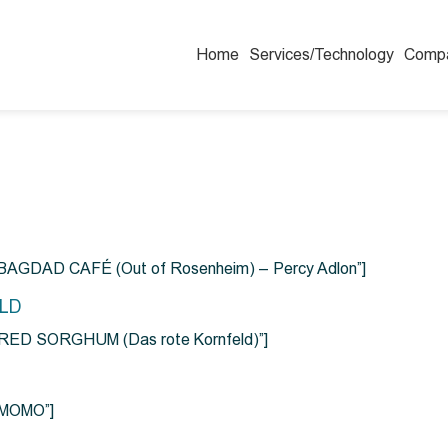
Home
Services/Technology
Comp
=”BAGDAD CAFÉ (Out of Rosenheim) – Percy Adlon”]
ELD
e=”RED SORGHUM (Das rote Kornfeld)”]
=”MOMO”]