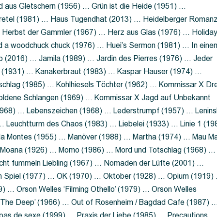
 aus Gletschern (1956) … Grün ist die Heide (1951) …
retel (1981) … Haus Tugendhat (2013) … Heidelberger Roman
 Herbst der Gammler (1967) … Herz aus Glas (1976) … Holida
a woodchuck chuck (1976) … Huei’s Sermon (1981) … In eine
no (2016) … Jamila (1989) … Jardin des Pierres (1976) … Jeder
aft (1931) … Kanakerbraut (1983) … Kaspar Hauser (1974) …
schlag (1985) … Kohlhiesels Töchter (1962) … Kommissar X Dre
goldene Schlangen (1969) … Kommissar X Jagd auf Unbekannt
1968) … Lebenszeichen (1968) … Lederstrumpf (1957) … Lenins
 Leuchtturm des Chaos (1983) … Liebelei (1933) … Linie 1 (19
ola Montes (1955) … Manöver (1988) … Martha (1974) … Mau M
 Moana (1926) … Momo (1986) … Mord und Totschlag (1968) …
icht fummeln Liebling (1967) … Nomaden der Lüfte (2001) …
m Spiel (1977) … OK (1970) … Oktober (1928) … Opium (1919)
) … Orson Welles ‘Filming Othello’ (1979) … Orson Welles
s ‘The Deep’ (1966) … Out of Rosenheim / Bagdad Cafe (1987) 
 pas de sexe (1999) … Praxis der Liebe (1985) … Precautions