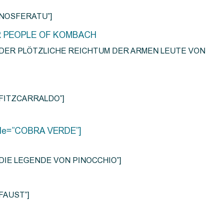
e=”NOSFERATU”]
R PEOPLE OF KOMBACH
title=”DER PLÖTZLICHE REICHTUM DER ARMEN LEUTE VON
e=”FITZCARRALDO”]
title=”COBRA VERDE”]
tle=”DIE LEGENDE VON PINOCCHIO”]
=”FAUST”]