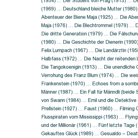
(1954) … Der Student von Prag (1913) … Der
(1969) … Deutschland bleiche Mutter (1980)
Abenteuer der Biene Maja (1925) … Die Abe
Maja (1976) … Die Blechtrommel (1979) … D
Die dritte Generation (1979) … Die Fälschun
(1980) … Die Geschichte der Dienerin (199
Felix Lumpach (1967) … Die Landärztin (195
Halbfass (1972) … Die Nacht der reitenden
Die Tangokoenigin (1913) … Die unendliche G
Verrohung des Franz Blum (1974) … Die wei
Frankenstein (1970) … Echoes from a sombr
Männer (1987) … Ein Fall für Männdli (beide
von Swann (1984) … Emil und die Detektive 
Prellstein (1927) … Faust (1960) … Filming 
Flusspiraten vom Mississippi (1963) … Flyi
und der Millionär (1961) … Fünf letzte Tag
Gekauftes Glück (1989) … Gesualdo – Death