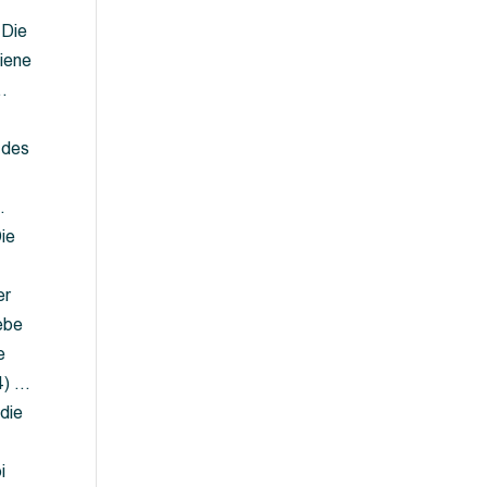
 Die
iene
…
 des
…
ie
er
ebe
e
4) …
die
…
i