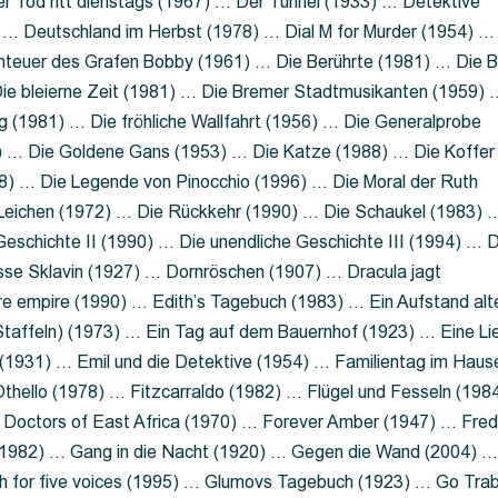
 Tod ritt dienstags (1967) … Der Tunnel (1933) … Detektive
 … Deutschland im Herbst (1978) … Dial M for Murder (1954) …
nteuer des Grafen Bobby (1961) … Die Berührte (1981) … Die B
ie bleierne Zeit (1981) … Die Bremer Stadtmusikanten (1959) 
g (1981) … Die fröhliche Wallfahrt (1956) … Die Generalprobe
0) … Die Goldene Gans (1953) … Die Katze (1988) … Die Koffer
8) … Die Legende von Pinocchio (1996) … Die Moral der Ruth
 Leichen (1972) … Die Rückkehr (1990) … Die Schaukel (1983) 
eschichte II (1990) … Die unendliche Geschichte III (1994) … D
sse Sklavin (1927) … Dornröschen (1907) … Dracula jagt
e empire (1990) … Edith’s Tagebuch (1983) … Ein Aufstand alt
 Staffeln) (1973) … Ein Tag auf dem Bauernhof (1923) … Eine Li
(1931) … Emil und die Detektive (1954) … Familientag im Haus
Othello (1978) … Fitzcarraldo (1982) … Flügel und Fesseln (198
ng Doctors of East Africa (1970) … Forever Amber (1947) … Fred
e (1982) … Gang in die Nacht (1920) … Gegen die Wand (2004) 
 for five voices (1995) … Glumovs Tagebuch (1923) … Go Trab