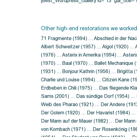
[Best_Wordpress_Gallery id=”13″ gal_title
Other high-end restorations we worked
71 Fragmente (1994) … Abschied in der Nac
Albert Schweitzer (1957) … Algol (1920) … A
(1976) … Asterix in Amerika (1994) … Aster
(1970) … Baal (1970) … Ballet Mechanique (
(1931) … Bonjour Kathrin (1956) … Brigitta
Charlie und Louise (1994) … Citizen Kane (
Erdbeben in Chili (1975) … Das fliegende 
Sams (2001) … Das sündige Dorf (1954) … 
Weib des Pharao (1921) … Der Andere (19
Der Golem (1920) … Der Havarist (1984) … 
Der Mann auf der Mauer (1982) … Der Mann 
von Kombach (1971) … Der Rosenkönig (19