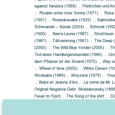
against fanatics (1969) … Pünktchen und A
… Rivalen unter roter Sonne (1971) … Ros
(1957) … Rosenkavalier (1925) … Salmonbe
Schimanski – Sünde (2004) … Schtonk (199
(1905) … Sierra Leone (1987) … Strohfeuer
(1981) … Tätowierung (1967) … The Deep (1
(2000) … The Wild Blue Yonder (2005) … Th
Tod eines Handlungsreisenden (1985) … Un
dem Pflaster ist der Strand (1975) … Way 
… Wheel of time (2003) … White Desert (19
Wodaabe (1989) … Woyzeck (1979) … Youn
… Bebe et Jeanne d’Arc … Le crime de Mr. 
Original-Negative Gebr. Skladanowsky (1896)
Feuer im Fjord … The Song of the shirt … 
ist die Heide … Lady Hamilton … Mütter ve