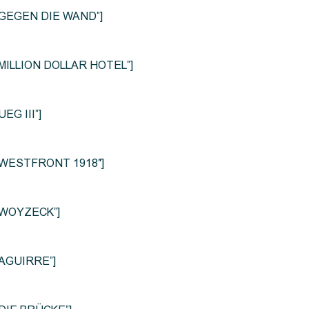
le=”GEGEN DIE WAND”]
e=”MILLION DOLLAR HOTEL”]
UEG III”]
le=”WESTFRONT 1918″]
e=”WOYZECK”]
=”AGUIRRE”]