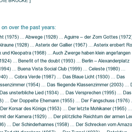
=”DIE BRÜCKE”]
 on over the past years:
ht (1975) … Abwege (1928) … Aguirre – der Zorn Gottes (1972
lraune (1928) … Asterix der Gallier (1967) … Asterix erobert R
ix und Kleopatra (1968) … Auch Zwerge haben klein angefangen
1924) … Benefit of the doubt (1993) … Berlin – Alexanderplatz
 (1994) … Buena Vista Social Club (1999) … Celeste (1980) …
1940) … Cobra Verde (1987) … Das Blaue Licht (1930) … Das
Klassenzimmer (1954) … Das fliegende Klassenzimmer (2003) …
Das unsterbliche Lied (1934) … Das Versprechen (1995) … Das
13) … Der Doppelte Ehemann (1955) … Der Fangschuss (1976)
Der Korsar des Königs (1953) … Der letzte Mohikaner (1965) 
mit der Kamera (1929) … Der plötzliche Reichtum der armen Le
86) … Der Schinderhannes (1958) … Der Schrecken vom Amaz