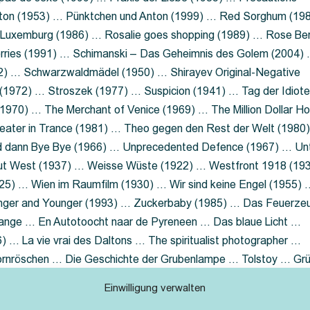
nton (1953) … Pünktchen und Anton (1999) … Red Sorghum (19
a Luxemburg (1986) … Rosalie goes shopping (1989) … Rose Be
rries (1991) … Schimanski – Das Geheimnis des Golem (2004)
2) … Schwarzwaldmädel (1950) … Shirayev Original-Negative
 (1972) … Stroszek (1977) … Suspicion (1941) … Tag der Idiot
970) … The Merchant of Venice (1969) … The Million Dollar Ho
eater in Trance (1981) … Theo gegen den Rest der Welt (1980
d dann Bye Bye (1966) … Unprecedented Defence (1967) … Un
out West (1937) … Weisse Wüste (1922) … Westfront 1918 (19
25) … Wien im Raumfilm (1930) … Wir sind keine Engel (1955) 
ger and Younger (1993) … Zuckerbaby (1985) … Das Feuerze
Lange … En Autotoocht naar de Pyreneen … Das blaue Licht …
 … La vie vrai des Daltons … The spiritualist photographer …
Dornröschen … Die Geschichte der Grubenlampe … Tolstoy … Gr
rzaget nicht … Ruttmann Werbefilme
Einwilligung verwalten