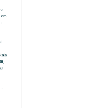
ze
y am
m
i
kaja
88)
au
 …
…