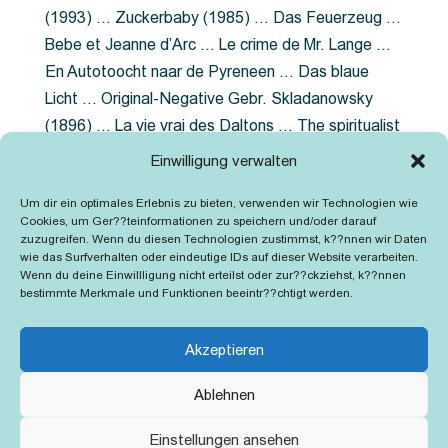
(1993) … Zuckerbaby (1985) … Das Feuerzeug …
Bebe et Jeanne d’Arc … Le crime de Mr. Lange …
En Autotoocht naar de Pyreneen … Das blaue
Licht … Original-Negative Gebr. Skladanowsky
(1896) … La vie vrai des Daltons … The spiritualist
photographer … Feuer im Fjord … The Song of the
Einwilligung verwalten
shirt … Dornröschen … Die Geschichte der
Um dir ein optimales Erlebnis zu bieten, verwenden wir Technologien wie
Grubenlampe … Tolstoy … Grün ist die Heide …
Cookies, um Ger??teinformationen zu speichern und/oder darauf
Lady Hamilton … Mütter verzaget nicht …
zuzugreifen. Wenn du diesen Technologien zustimmst, k??nnen wir Daten
wie das Surfverhalten oder eindeutige IDs auf dieser Website verarbeiten.
Ruttmann Werbefilme
Wenn du deine Einwillligung nicht erteilst oder zur??ckziehst, k??nnen
bestimmte Merkmale und Funktionen beeintr??chtigt werden.
Akzeptieren
Ablehnen
Kontakt
Impressum
Cookie-Richtlinie (EU)
Einstellungen ansehen