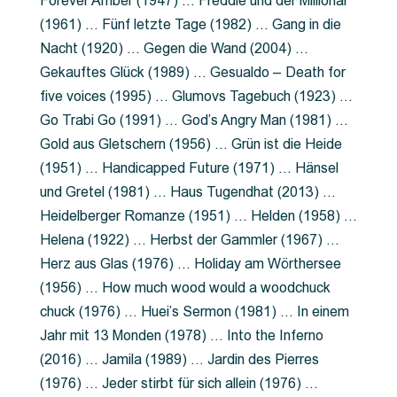
Forever Amber (1947) … Freddie und der Millionär
(1961) … Fünf letzte Tage (1982) … Gang in die
Nacht (1920) … Gegen die Wand (2004) …
Gekauftes Glück (1989) … Gesualdo – Death for
five voices (1995) … Glumovs Tagebuch (1923) …
Go Trabi Go (1991) … God’s Angry Man (1981) …
Gold aus Gletschern (1956) … Grün ist die Heide
(1951) … Handicapped Future (1971) … Hänsel
und Gretel (1981) … Haus Tugendhat (2013) …
Heidelberger Romanze (1951) … Helden (1958) …
Helena (1922) … Herbst der Gammler (1967) …
Herz aus Glas (1976) … Holiday am Wörthersee
(1956) … How much wood would a woodchuck
chuck (1976) … Huei’s Sermon (1981) … In einem
Jahr mit 13 Monden (1978) … Into the Inferno
(2016) … Jamila (1989) … Jardin des Pierres
(1976) … Jeder stirbt für sich allein (1976) …