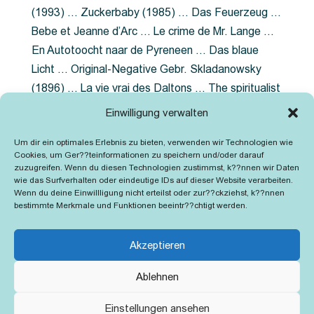
(1993) … Zuckerbaby (1985) … Das Feuerzeug …
Bebe et Jeanne d’Arc … Le crime de Mr. Lange …
En Autotoocht naar de Pyreneen … Das blaue
Licht … Original-Negative Gebr. Skladanowsky
(1896) … La vie vrai des Daltons … The spiritualist
photographer … Feuer im Fjord … The Song of the
Einwilligung verwalten
shirt … Dornröschen … Die Geschichte der
Um dir ein optimales Erlebnis zu bieten, verwenden wir Technologien wie
Grubenlampe … Tolstoy … Grün ist die Heide …
Cookies, um Ger??teinformationen zu speichern und/oder darauf
Lady Hamilton … Mütter verzaget nicht …
zuzugreifen. Wenn du diesen Technologien zustimmst, k??nnen wir Daten
wie das Surfverhalten oder eindeutige IDs auf dieser Website verarbeiten.
Ruttmann Werbefilme
Wenn du deine Einwillligung nicht erteilst oder zur??ckziehst, k??nnen
bestimmte Merkmale und Funktionen beeintr??chtigt werden.
Akzeptieren
Ablehnen
Kontakt
Impressum
Cookie-Richtlinie (EU)
Einstellungen ansehen