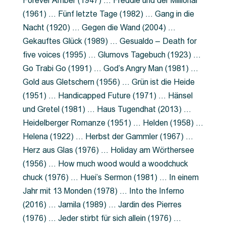
Forever Amber (1947) … Freddie und der Millionär
(1961) … Fünf letzte Tage (1982) … Gang in die
Nacht (1920) … Gegen die Wand (2004) …
Gekauftes Glück (1989) … Gesualdo – Death for
five voices (1995) … Glumovs Tagebuch (1923) …
Go Trabi Go (1991) … God’s Angry Man (1981) …
Gold aus Gletschern (1956) … Grün ist die Heide
(1951) … Handicapped Future (1971) … Hänsel
und Gretel (1981) … Haus Tugendhat (2013) …
Heidelberger Romanze (1951) … Helden (1958) …
Helena (1922) … Herbst der Gammler (1967) …
Herz aus Glas (1976) … Holiday am Wörthersee
(1956) … How much wood would a woodchuck
chuck (1976) … Huei’s Sermon (1981) … In einem
Jahr mit 13 Monden (1978) … Into the Inferno
(2016) … Jamila (1989) … Jardin des Pierres
(1976) … Jeder stirbt für sich allein (1976) …