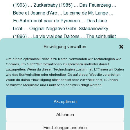
(1993) … Zuckerbaby (1985) … Das Feuerzeug …
Bebe et Jeanne d’Arc … Le crime de Mr. Lange …
En Autotoocht naar de Pyreneen … Das blaue
Licht … Original-Negative Gebr. Skladanowsky
(1896) … La vie vrai des Daltons … The spiritualist
photographer … Feuer im Fjord … The Song of the
Einwilligung verwalten
shirt … Dornröschen … Die Geschichte der
Um dir ein optimales Erlebnis zu bieten, verwenden wir Technologien wie
Grubenlampe … Tolstoy … Grün ist die Heide …
Cookies, um Ger??teinformationen zu speichern und/oder darauf
Lady Hamilton … Mütter verzaget nicht …
zuzugreifen. Wenn du diesen Technologien zustimmst, k??nnen wir Daten
wie das Surfverhalten oder eindeutige IDs auf dieser Website verarbeiten.
Ruttmann Werbefilme
Wenn du deine Einwillligung nicht erteilst oder zur??ckziehst, k??nnen
bestimmte Merkmale und Funktionen beeintr??chtigt werden.
Akzeptieren
Ablehnen
Kontakt
Impressum
Cookie-Richtlinie (EU)
Einstellungen ansehen