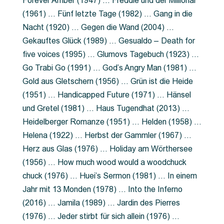
Forever Amber (1947) … Freddie und der Millionär
(1961) … Fünf letzte Tage (1982) … Gang in die
Nacht (1920) … Gegen die Wand (2004) …
Gekauftes Glück (1989) … Gesualdo – Death for
five voices (1995) … Glumovs Tagebuch (1923) …
Go Trabi Go (1991) … God’s Angry Man (1981) …
Gold aus Gletschern (1956) … Grün ist die Heide
(1951) … Handicapped Future (1971) … Hänsel
und Gretel (1981) … Haus Tugendhat (2013) …
Heidelberger Romanze (1951) … Helden (1958) …
Helena (1922) … Herbst der Gammler (1967) …
Herz aus Glas (1976) … Holiday am Wörthersee
(1956) … How much wood would a woodchuck
chuck (1976) … Huei’s Sermon (1981) … In einem
Jahr mit 13 Monden (1978) … Into the Inferno
(2016) … Jamila (1989) … Jardin des Pierres
(1976) … Jeder stirbt für sich allein (1976) …