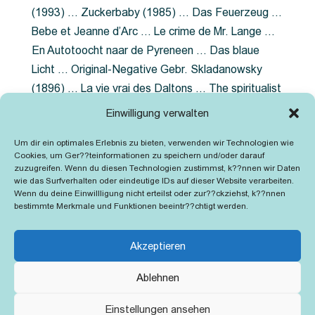
(1993) … Zuckerbaby (1985) … Das Feuerzeug …
Bebe et Jeanne d’Arc … Le crime de Mr. Lange …
En Autotoocht naar de Pyreneen … Das blaue
Licht … Original-Negative Gebr. Skladanowsky
(1896) … La vie vrai des Daltons … The spiritualist
photographer … Feuer im Fjord … The Song of the
Einwilligung verwalten
shirt … Dornröschen … Die Geschichte der
Um dir ein optimales Erlebnis zu bieten, verwenden wir Technologien wie
Grubenlampe … Tolstoy … Grün ist die Heide …
Cookies, um Ger??teinformationen zu speichern und/oder darauf
Lady Hamilton … Mütter verzaget nicht …
zuzugreifen. Wenn du diesen Technologien zustimmst, k??nnen wir Daten
wie das Surfverhalten oder eindeutige IDs auf dieser Website verarbeiten.
Ruttmann Werbefilme
Wenn du deine Einwillligung nicht erteilst oder zur??ckziehst, k??nnen
bestimmte Merkmale und Funktionen beeintr??chtigt werden.
Akzeptieren
Ablehnen
Kontakt
Impressum
Cookie-Richtlinie (EU)
Einstellungen ansehen