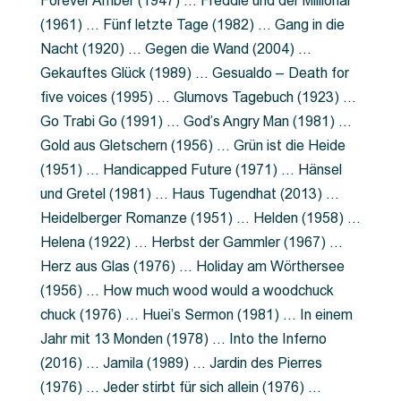
Forever Amber (1947) … Freddie und der Millionär
(1961) … Fünf letzte Tage (1982) … Gang in die
Nacht (1920) … Gegen die Wand (2004) …
Gekauftes Glück (1989) … Gesualdo – Death for
five voices (1995) … Glumovs Tagebuch (1923) …
Go Trabi Go (1991) … God’s Angry Man (1981) …
Gold aus Gletschern (1956) … Grün ist die Heide
(1951) … Handicapped Future (1971) … Hänsel
und Gretel (1981) … Haus Tugendhat (2013) …
Heidelberger Romanze (1951) … Helden (1958) …
Helena (1922) … Herbst der Gammler (1967) …
Herz aus Glas (1976) … Holiday am Wörthersee
(1956) … How much wood would a woodchuck
chuck (1976) … Huei’s Sermon (1981) … In einem
Jahr mit 13 Monden (1978) … Into the Inferno
(2016) … Jamila (1989) … Jardin des Pierres
(1976) … Jeder stirbt für sich allein (1976) …