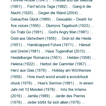
Forever Amber (1947) … Freddie und der Millionär
(1961) … Fünf letzte Tage (1982) … Gang in die
Nacht (1920) … Gegen die Wand (2004) …
Gekauftes Glück (1989) … Gesualdo – Death for
five voices (1995) … Glumovs Tagebuch (1923) …
Go Trabi Go (1991) … God’s Angry Man (1981) …
Gold aus Gletschern (1956) … Grün ist die Heide
(1951) … Handicapped Future (1971) … Hänsel
und Gretel (1981) … Haus Tugendhat (2013) …
Heidelberger Romanze (1951) … Helden (1958) …
Helena (1922) … Herbst der Gammler (1967) …
Herz aus Glas (1976) … Holiday am Wörthersee
(1956) … How much wood would a woodchuck
chuck (1976) … Huei’s Sermon (1981) … In einem
Jahr mit 13 Monden (1978) … Into the Inferno
(2016) … Jamila (1989) … Jardin des Pierres
(1976) … Jeder stirbt für sich allein (1976) …