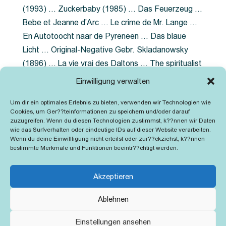
(1993) … Zuckerbaby (1985) … Das Feuerzeug …
Bebe et Jeanne d’Arc … Le crime de Mr. Lange …
En Autotoocht naar de Pyreneen … Das blaue
Licht … Original-Negative Gebr. Skladanowsky
(1896) … La vie vrai des Daltons … The spiritualist
photographer … Feuer im Fjord … The Song of the
Einwilligung verwalten
shirt … Dornröschen … Die Geschichte der
Um dir ein optimales Erlebnis zu bieten, verwenden wir Technologien wie
Grubenlampe … Tolstoy … Grün ist die Heide …
Cookies, um Ger??teinformationen zu speichern und/oder darauf
Lady Hamilton … Mütter verzaget nicht …
zuzugreifen. Wenn du diesen Technologien zustimmst, k??nnen wir Daten
wie das Surfverhalten oder eindeutige IDs auf dieser Website verarbeiten.
Ruttmann Werbefilme
Wenn du deine Einwillligung nicht erteilst oder zur??ckziehst, k??nnen
bestimmte Merkmale und Funktionen beeintr??chtigt werden.
Akzeptieren
Ablehnen
Kontakt
Impressum
Cookie-Richtlinie (EU)
Einstellungen ansehen