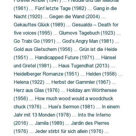
Forever Amber (1947) … Freddie und der Millionär
(1961) … Fünf letzte Tage (1982) … Gang in die
Nacht (1920) … Gegen die Wand (2004) …
Gekauftes Glück (1989) … Gesualdo – Death for
five voices (1995) … Glumovs Tagebuch (1923) …
Go Trabi Go (1991) … God’s Angry Man (1981) …
Gold aus Gletschern (1956) … Grün ist die Heide
(1951) … Handicapped Future (1971) … Hänsel
und Gretel (1981) … Haus Tugendhat (2013) …
Heidelberger Romanze (1951) … Helden (1958) …
Helena (1922) … Herbst der Gammler (1967) …
Herz aus Glas (1976) … Holiday am Wörthersee
(1956) … How much wood would a woodchuck
chuck (1976) … Huei’s Sermon (1981) … In einem
Jahr mit 13 Monden (1978) … Into the Inferno
(2016) … Jamila (1989) … Jardin des Pierres
(1976) … Jeder stirbt für sich allein (1976) …