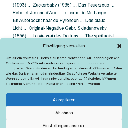
(1993) … Zuckerbaby (1985) … Das Feuerzeug …
Bebe et Jeanne d’Arc … Le crime de Mr. Lange …
En Autotoocht naar de Pyreneen … Das blaue
Licht … Original-Negative Gebr. Skladanowsky
(1896) … La vie vrai des Daltons … The spiritualist
photographer … Feuer im Fjord … The Song of the
Einwilligung verwalten
shirt … Dornröschen … Die Geschichte der
Um dir ein optimales Erlebnis zu bieten, verwenden wir Technologien wie
Grubenlampe … Tolstoy … Grün ist die Heide …
Cookies, um Ger??teinformationen zu speichern und/oder darauf
Lady Hamilton … Mütter verzaget nicht …
zuzugreifen. Wenn du diesen Technologien zustimmst, k??nnen wir Daten
wie das Surfverhalten oder eindeutige IDs auf dieser Website verarbeiten.
Ruttmann Werbefilme
Wenn du deine Einwillligung nicht erteilst oder zur??ckziehst, k??nnen
bestimmte Merkmale und Funktionen beeintr??chtigt werden.
Akzeptieren
Ablehnen
Kontakt
Impressum
Cookie-Richtlinie (EU)
Einstellungen ansehen