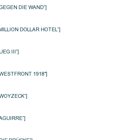
le=”GEGEN DIE WAND”]
e=”MILLION DOLLAR HOTEL”]
UEG III”]
le=”WESTFRONT 1918″]
e=”WOYZECK”]
=”AGUIRRE”]