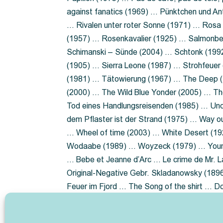
against fanatics (1969) … Pünktchen und A
… Rivalen unter roter Sonne (1971) … Ros
(1957) … Rosenkavalier (1925) … Salmonbe
Schimanski – Sünde (2004) … Schtonk (199
(1905) … Sierra Leone (1987) … Strohfeuer
(1981) … Tätowierung (1967) … The Deep (1
(2000) … The Wild Blue Yonder (2005) … Th
Tod eines Handlungsreisenden (1985) … Un
dem Pflaster ist der Strand (1975) … Way 
… Wheel of time (2003) … White Desert (19
Wodaabe (1989) … Woyzeck (1979) … Youn
… Bebe et Jeanne d’Arc … Le crime de Mr. 
Original-Negative Gebr. Skladanowsky (1896)
Feuer im Fjord … The Song of the shirt … 
ist die Heide … Lady Hamilton … Mütter ve