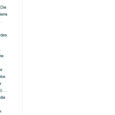
 Die
iene
…
 des
…
ie
er
ebe
e
4) …
die
…
i