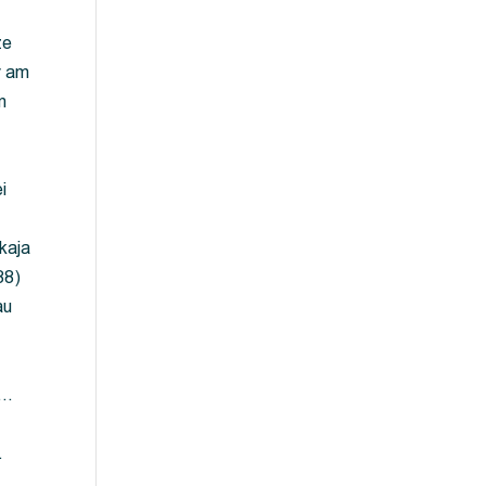
ze
y am
m
i
kaja
88)
au
 …
…