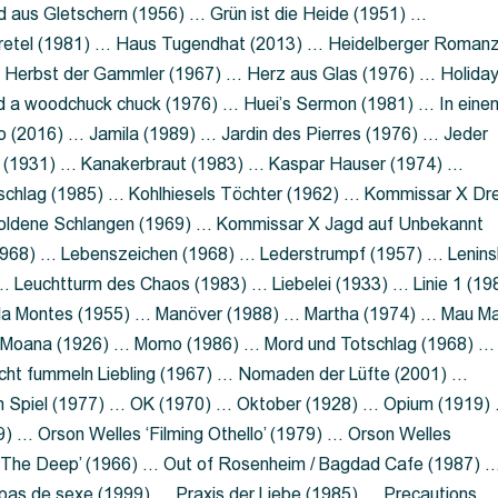
 aus Gletschern (1956) … Grün ist die Heide (1951) …
retel (1981) … Haus Tugendhat (2013) … Heidelberger Roman
 Herbst der Gammler (1967) … Herz aus Glas (1976) … Holida
a woodchuck chuck (1976) … Huei’s Sermon (1981) … In eine
no (2016) … Jamila (1989) … Jardin des Pierres (1976) … Jeder
aft (1931) … Kanakerbraut (1983) … Kaspar Hauser (1974) …
schlag (1985) … Kohlhiesels Töchter (1962) … Kommissar X Dre
goldene Schlangen (1969) … Kommissar X Jagd auf Unbekannt
1968) … Lebenszeichen (1968) … Lederstrumpf (1957) … Lenins
 Leuchtturm des Chaos (1983) … Liebelei (1933) … Linie 1 (19
ola Montes (1955) … Manöver (1988) … Martha (1974) … Mau M
 Moana (1926) … Momo (1986) … Mord und Totschlag (1968) …
icht fummeln Liebling (1967) … Nomaden der Lüfte (2001) …
m Spiel (1977) … OK (1970) … Oktober (1928) … Opium (1919)
) … Orson Welles ‘Filming Othello’ (1979) … Orson Welles
s ‘The Deep’ (1966) … Out of Rosenheim / Bagdad Cafe (1987) 
 pas de sexe (1999) … Praxis der Liebe (1985) … Precautions