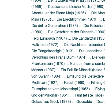
(1954) … Der Student von Prag (1913) … Der
(1969) … Deutschland bleiche Mutter (1980)
Abenteuer der Biene Maja (1925) … Die Abe
Maja (1976) … Die Blechtrommel (1979) … D
Die dritte Generation (1979) … Die Fälschun
(1980) … Die Geschichte der Dienerin (199
Felix Lumpach (1967) … Die Landärztin (195
Halbfass (1972) … Die Nacht der reitenden
Die Tangokoenigin (1913) … Die unendliche G
Verrohung des Franz Blum (1974) … Die wei
Frankenstein (1970) … Echoes from a sombr
Männer (1987) … Ein Fall für Männdli (beide
von Swann (1984) … Emil und die Detektive 
Prellstein (1927) … Faust (1960) … Filming 
Flusspiraten vom Mississippi (1963) … Flyi
und der Millionär (1961) … Fünf letzte Tag
Gekauftes Glück (1989) … Gesualdo – Death