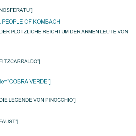
e=”NOSFERATU”]
R PEOPLE OF KOMBACH
title=”DER PLÖTZLICHE REICHTUM DER ARMEN LEUTE VON
e=”FITZCARRALDO”]
title=”COBRA VERDE”]
tle=”DIE LEGENDE VON PINOCCHIO”]
=”FAUST”]