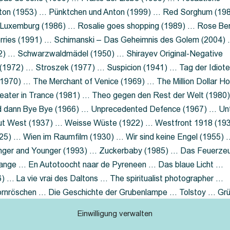
nton (1953) … Pünktchen und Anton (1999) … Red Sorghum (19
a Luxemburg (1986) … Rosalie goes shopping (1989) … Rose Be
rries (1991) … Schimanski – Das Geheimnis des Golem (2004)
2) … Schwarzwaldmädel (1950) … Shirayev Original-Negative
 (1972) … Stroszek (1977) … Suspicion (1941) … Tag der Idiot
970) … The Merchant of Venice (1969) … The Million Dollar Ho
eater in Trance (1981) … Theo gegen den Rest der Welt (1980
d dann Bye Bye (1966) … Unprecedented Defence (1967) … Un
out West (1937) … Weisse Wüste (1922) … Westfront 1918 (19
25) … Wien im Raumfilm (1930) … Wir sind keine Engel (1955) 
ger and Younger (1993) … Zuckerbaby (1985) … Das Feuerze
Lange … En Autotoocht naar de Pyreneen … Das blaue Licht …
 … La vie vrai des Daltons … The spiritualist photographer …
Dornröschen … Die Geschichte der Grubenlampe … Tolstoy … Gr
rzaget nicht … Ruttmann Werbefilme
Einwilligung verwalten