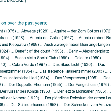
=”DIE BRÜCKE”]
 on over the past years:
ht (1975) … Abwege (1928) … Aguirre – der Zorn Gottes (1972
lraune (1928) … Asterix der Gallier (1967) … Asterix erobert R
ix und Kleopatra (1968) … Auch Zwerge haben klein angefangen
1924) … Benefit of the doubt (1993) … Berlin – Alexanderplatz
 (1994) … Buena Vista Social Club (1999) … Celeste (1980) …
1940) … Cobra Verde (1987) … Das Blaue Licht (1930) … Das
Klassenzimmer (1954) … Das fliegende Klassenzimmer (2003) …
Das unsterbliche Lied (1934) … Das Versprechen (1995) … Das
13) … Der Doppelte Ehemann (1955) … Der Fangschuss (1976)
Der Korsar des Königs (1953) … Der letzte Mohikaner (1965) 
mit der Kamera (1929) … Der plötzliche Reichtum der armen Le
86) … Der Schinderhannes (1958) … Der Schrecken vom Amaz