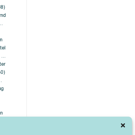
88)
rnd
 …
en
tel
) …
ter
30)
…
ug
ün