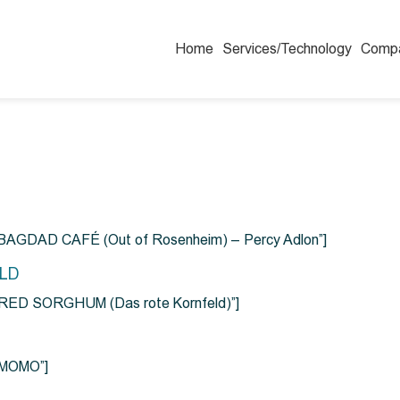
Home
Services/Technology
Comp
=”BAGDAD CAFÉ (Out of Rosenheim) – Percy Adlon”]
ELD
e=”RED SORGHUM (Das rote Kornfeld)”]
=”MOMO”]