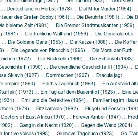
 Tod ritt dienstags (1967) … Der Tunnel (1933) … Detektive
 … Deutschland im Herbst (1978) … Dial M for Murder (1954) …
nteuer des Grafen Bobby (1961) … Die Berührte (1981) … Die B
ie bleierne Zeit (1981) … Die Bremer Stadtmusikanten (1959) 
g (1981) … Die fröhliche Wallfahrt (1956) … Die Generalprobe
0) … Die Goldene Gans (1953) … Die Katze (1988) … Die Koffer
8) … Die Legende von Pinocchio (1996) … Die Moral der Ruth
 Leichen (1972) … Die Rückkehr (1990) … Die Schaukel (1983) 
eschichte II (1990) … Die unendliche Geschichte III (1994) … D
sse Sklavin (1927) … Dornröschen (1907) … Dracula jagt
e empire (1990) … Edith’s Tagebuch (1983) … Ein Aufstand alt
 Staffeln) (1973) … Ein Tag auf dem Bauernhof (1923) … Eine Li
(1931) … Emil und die Detektive (1954) … Familientag im Haus
Othello (1978) … Fitzcarraldo (1982) … Flügel und Fesseln (198
ng Doctors of East Africa (1970) … Forever Amber (1947) … Fred
e (1982) … Gang in die Nacht (1920) … Gegen die Wand (2004) 
 for five voices (1995) … Glumovs Tagebuch (1923) … Go Trab