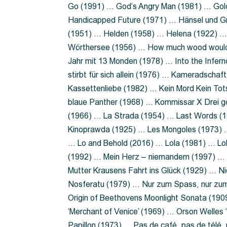
Go (1991) … God’s Angry Man (1981) … Gold
Handicapped Future (1971) … Hänsel und G
(1951) … Helden (1958) … Helena (1922) …
Wörthersee (1956) … How much wood would 
Jahr mit 13 Monden (1978) … Into the Infer
stirbt für sich allein (1976) … Kameradsch
Kassettenliebe (1982) … Kein Mord Kein Tot
blaue Panther (1968) … Kommissar X Drei 
(1966) … La Strada (1954) … Last Words (
Kinoprawda (1925) … Les Mongoles (1973) …
… Lo and Behold (2016) … Lola (1981) … L
(1992) … Mein Herz – niemandem (1997) …
Mutter Krausens Fahrt ins Glück (1929) … N
Nosferatu (1979) … Nur zum Spass, nur zu
Origin of Beethovens Moonlight Sonata (1909
‘Merchant of Venice’ (1969) … Orson Welle
Papillon (1973) … Pas de café, pas de télé,