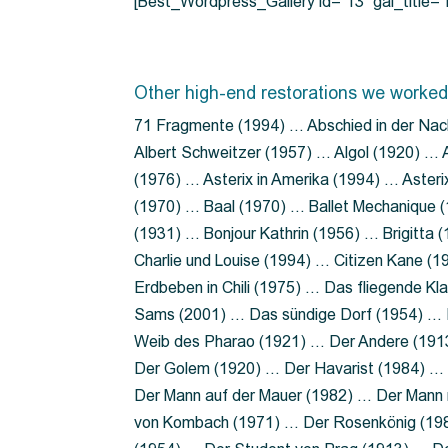
[Best_Wordpress_Gallery id=”13″ gal_title
Other high-end restorations we worked
71 Fragmente (1994) … Abschied in der Nac
Albert Schweitzer (1957) … Algol (1920) … A
(1976) … Asterix in Amerika (1994) … Aster
(1970) … Baal (1970) … Ballet Mechanique (
(1931) … Bonjour Kathrin (1956) … Brigitta
Charlie und Louise (1994) … Citizen Kane (
Erdbeben in Chili (1975) … Das fliegende 
Sams (2001) … Das sündige Dorf (1954) … 
Weib des Pharao (1921) … Der Andere (19
Der Golem (1920) … Der Havarist (1984) … 
Der Mann auf der Mauer (1982) … Der Mann 
von Kombach (1971) … Der Rosenkönig (19