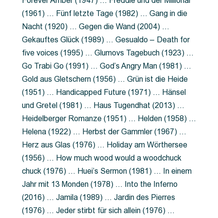
Forever Amber (1947) … Freddie und der Millionär
(1961) … Fünf letzte Tage (1982) … Gang in die
Nacht (1920) … Gegen die Wand (2004) …
Gekauftes Glück (1989) … Gesualdo – Death for
five voices (1995) … Glumovs Tagebuch (1923) …
Go Trabi Go (1991) … God’s Angry Man (1981) …
Gold aus Gletschern (1956) … Grün ist die Heide
(1951) … Handicapped Future (1971) … Hänsel
und Gretel (1981) … Haus Tugendhat (2013) …
Heidelberger Romanze (1951) … Helden (1958) …
Helena (1922) … Herbst der Gammler (1967) …
Herz aus Glas (1976) … Holiday am Wörthersee
(1956) … How much wood would a woodchuck
chuck (1976) … Huei’s Sermon (1981) … In einem
Jahr mit 13 Monden (1978) … Into the Inferno
(2016) … Jamila (1989) … Jardin des Pierres
(1976) … Jeder stirbt für sich allein (1976) …