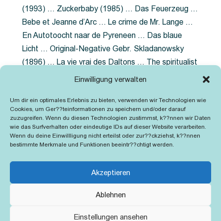
(1993) … Zuckerbaby (1985) … Das Feuerzeug …
Bebe et Jeanne d’Arc … Le crime de Mr. Lange …
En Autotoocht naar de Pyreneen … Das blaue
Licht … Original-Negative Gebr. Skladanowsky
(1896) … La vie vrai des Daltons … The spiritualist
photographer … Feuer im Fjord … The Song of the
Einwilligung verwalten
shirt … Dornröschen … Die Geschichte der
Um dir ein optimales Erlebnis zu bieten, verwenden wir Technologien wie
Grubenlampe … Tolstoy … Grün ist die Heide …
Cookies, um Ger??teinformationen zu speichern und/oder darauf
Lady Hamilton … Mütter verzaget nicht …
zuzugreifen. Wenn du diesen Technologien zustimmst, k??nnen wir Daten
wie das Surfverhalten oder eindeutige IDs auf dieser Website verarbeiten.
Ruttmann Werbefilme
Wenn du deine Einwillligung nicht erteilst oder zur??ckziehst, k??nnen
bestimmte Merkmale und Funktionen beeintr??chtigt werden.
Akzeptieren
Ablehnen
Kontakt
Impressum
Cookie-Richtlinie (EU)
Einstellungen ansehen