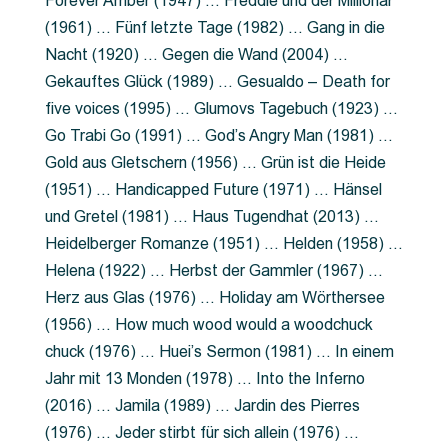
Forever Amber (1947) … Freddie und der Millionär
(1961) … Fünf letzte Tage (1982) … Gang in die
Nacht (1920) … Gegen die Wand (2004) …
Gekauftes Glück (1989) … Gesualdo – Death for
five voices (1995) … Glumovs Tagebuch (1923) …
Go Trabi Go (1991) … God’s Angry Man (1981) …
Gold aus Gletschern (1956) … Grün ist die Heide
(1951) … Handicapped Future (1971) … Hänsel
und Gretel (1981) … Haus Tugendhat (2013) …
Heidelberger Romanze (1951) … Helden (1958) …
Helena (1922) … Herbst der Gammler (1967) …
Herz aus Glas (1976) … Holiday am Wörthersee
(1956) … How much wood would a woodchuck
chuck (1976) … Huei’s Sermon (1981) … In einem
Jahr mit 13 Monden (1978) … Into the Inferno
(2016) … Jamila (1989) … Jardin des Pierres
(1976) … Jeder stirbt für sich allein (1976) …