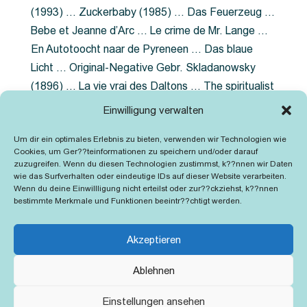
(1993) … Zuckerbaby (1985) … Das Feuerzeug …
Bebe et Jeanne d’Arc … Le crime de Mr. Lange …
En Autotoocht naar de Pyreneen … Das blaue
Licht … Original-Negative Gebr. Skladanowsky
(1896) … La vie vrai des Daltons … The spiritualist
photographer … Feuer im Fjord … The Song of the
Einwilligung verwalten
shirt … Dornröschen … Die Geschichte der
Um dir ein optimales Erlebnis zu bieten, verwenden wir Technologien wie
Grubenlampe … Tolstoy … Grün ist die Heide …
Cookies, um Ger??teinformationen zu speichern und/oder darauf
Lady Hamilton … Mütter verzaget nicht …
zuzugreifen. Wenn du diesen Technologien zustimmst, k??nnen wir Daten
wie das Surfverhalten oder eindeutige IDs auf dieser Website verarbeiten.
Ruttmann Werbefilme
Wenn du deine Einwillligung nicht erteilst oder zur??ckziehst, k??nnen
bestimmte Merkmale und Funktionen beeintr??chtigt werden.
Akzeptieren
Ablehnen
Kontakt
Impressum
Cookie-Richtlinie (EU)
Einstellungen ansehen