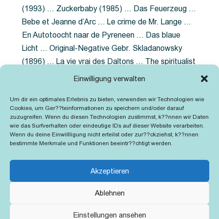
(1993) … Zuckerbaby (1985) … Das Feuerzeug …
Bebe et Jeanne d’Arc … Le crime de Mr. Lange …
En Autotoocht naar de Pyreneen … Das blaue
Licht … Original-Negative Gebr. Skladanowsky
(1896) … La vie vrai des Daltons … The spiritualist
photographer … Feuer im Fjord … The Song of the
Einwilligung verwalten
shirt … Dornröschen … Die Geschichte der
Um dir ein optimales Erlebnis zu bieten, verwenden wir Technologien wie
Grubenlampe … Tolstoy … Grün ist die Heide …
Cookies, um Ger??teinformationen zu speichern und/oder darauf
Lady Hamilton … Mütter verzaget nicht …
zuzugreifen. Wenn du diesen Technologien zustimmst, k??nnen wir Daten
wie das Surfverhalten oder eindeutige IDs auf dieser Website verarbeiten.
Ruttmann Werbefilme
Wenn du deine Einwillligung nicht erteilst oder zur??ckziehst, k??nnen
bestimmte Merkmale und Funktionen beeintr??chtigt werden.
Akzeptieren
Ablehnen
Kontakt
Impressum
Cookie-Richtlinie (EU)
Einstellungen ansehen