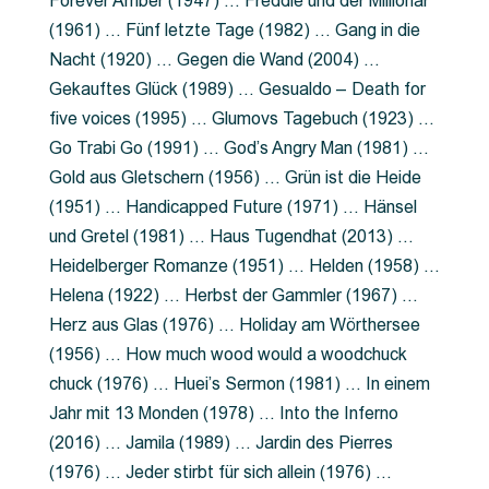
Forever Amber (1947) … Freddie und der Millionär
(1961) … Fünf letzte Tage (1982) … Gang in die
Nacht (1920) … Gegen die Wand (2004) …
Gekauftes Glück (1989) … Gesualdo – Death for
five voices (1995) … Glumovs Tagebuch (1923) …
Go Trabi Go (1991) … God’s Angry Man (1981) …
Gold aus Gletschern (1956) … Grün ist die Heide
(1951) … Handicapped Future (1971) … Hänsel
und Gretel (1981) … Haus Tugendhat (2013) …
Heidelberger Romanze (1951) … Helden (1958) …
Helena (1922) … Herbst der Gammler (1967) …
Herz aus Glas (1976) … Holiday am Wörthersee
(1956) … How much wood would a woodchuck
chuck (1976) … Huei’s Sermon (1981) … In einem
Jahr mit 13 Monden (1978) … Into the Inferno
(2016) … Jamila (1989) … Jardin des Pierres
(1976) … Jeder stirbt für sich allein (1976) …