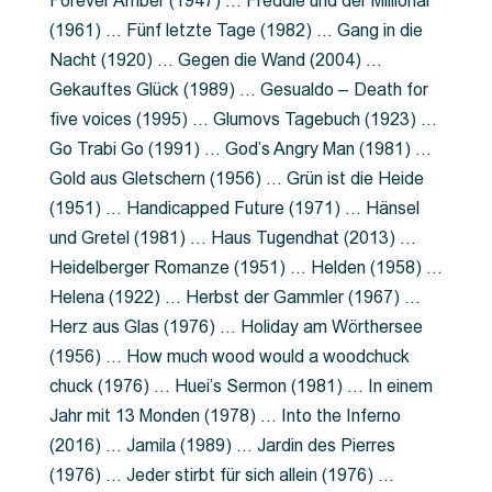
Forever Amber (1947) … Freddie und der Millionär
(1961) … Fünf letzte Tage (1982) … Gang in die
Nacht (1920) … Gegen die Wand (2004) …
Gekauftes Glück (1989) … Gesualdo – Death for
five voices (1995) … Glumovs Tagebuch (1923) …
Go Trabi Go (1991) … God’s Angry Man (1981) …
Gold aus Gletschern (1956) … Grün ist die Heide
(1951) … Handicapped Future (1971) … Hänsel
und Gretel (1981) … Haus Tugendhat (2013) …
Heidelberger Romanze (1951) … Helden (1958) …
Helena (1922) … Herbst der Gammler (1967) …
Herz aus Glas (1976) … Holiday am Wörthersee
(1956) … How much wood would a woodchuck
chuck (1976) … Huei’s Sermon (1981) … In einem
Jahr mit 13 Monden (1978) … Into the Inferno
(2016) … Jamila (1989) … Jardin des Pierres
(1976) … Jeder stirbt für sich allein (1976) …