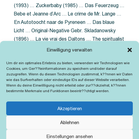
(1993) … Zuckerbaby (1985) … Das Feuerzeug …
Bebe et Jeanne d’Arc … Le crime de Mr. Lange …
En Autotoocht naar de Pyreneen … Das blaue
Licht … Original-Negative Gebr. Skladanowsky
(1896) … La vie vrai des Daltons … The spiritualist
photographer … Feuer im Fjord … The Song of the
Einwilligung verwalten
shirt … Dornröschen … Die Geschichte der
Um dir ein optimales Erlebnis zu bieten, verwenden wir Technologien wie
Grubenlampe … Tolstoy … Grün ist die Heide …
Cookies, um Ger??teinformationen zu speichern und/oder darauf
Lady Hamilton … Mütter verzaget nicht …
zuzugreifen. Wenn du diesen Technologien zustimmst, k??nnen wir Daten
wie das Surfverhalten oder eindeutige IDs auf dieser Website verarbeiten.
Ruttmann Werbefilme
Wenn du deine Einwillligung nicht erteilst oder zur??ckziehst, k??nnen
bestimmte Merkmale und Funktionen beeintr??chtigt werden.
Akzeptieren
Ablehnen
Kontakt
Impressum
Cookie-Richtlinie (EU)
Einstellungen ansehen