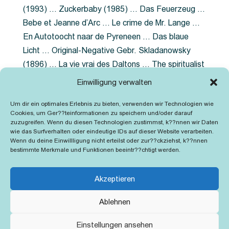
(1993) … Zuckerbaby (1985) … Das Feuerzeug …
Bebe et Jeanne d’Arc … Le crime de Mr. Lange …
En Autotoocht naar de Pyreneen … Das blaue
Licht … Original-Negative Gebr. Skladanowsky
(1896) … La vie vrai des Daltons … The spiritualist
photographer … Feuer im Fjord … The Song of the
Einwilligung verwalten
shirt … Dornröschen … Die Geschichte der
Um dir ein optimales Erlebnis zu bieten, verwenden wir Technologien wie
Grubenlampe … Tolstoy … Grün ist die Heide …
Cookies, um Ger??teinformationen zu speichern und/oder darauf
Lady Hamilton … Mütter verzaget nicht …
zuzugreifen. Wenn du diesen Technologien zustimmst, k??nnen wir Daten
wie das Surfverhalten oder eindeutige IDs auf dieser Website verarbeiten.
Ruttmann Werbefilme
Wenn du deine Einwillligung nicht erteilst oder zur??ckziehst, k??nnen
bestimmte Merkmale und Funktionen beeintr??chtigt werden.
Akzeptieren
Ablehnen
Kontakt
Impressum
Cookie-Richtlinie (EU)
Einstellungen ansehen