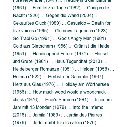
Forever Amber (1947) … Freddie und der Millionär
(1961) … Fünf letzte Tage (1982) … Gang in die
Nacht (1920) … Gegen die Wand (2004) …
Gekauftes Glück (1989) … Gesualdo – Death for
five voices (1995) … Glumovs Tagebuch (1923) …
Go Trabi Go (1991) … God’s Angry Man (1981) …
Gold aus Gletschern (1956) … Grün ist die Heide
(1951) … Handicapped Future (1971) … Hänsel
und Gretel (1981) … Haus Tugendhat (2013) …
Heidelberger Romanze (1951) … Helden (1958) …
Helena (1922) … Herbst der Gammler (1967) …
Herz aus Glas (1976) … Holiday am Wörthersee
(1956) … How much wood would a woodchuck
chuck (1976) … Huei’s Sermon (1981) … In einem
Jahr mit 13 Monden (1978) … Into the Inferno
(2016) … Jamila (1989) … Jardin des Pierres
(1976) … Jeder stirbt für sich allein (1976) …