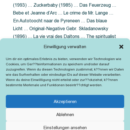
(1993) … Zuckerbaby (1985) … Das Feuerzeug …
Bebe et Jeanne d’Arc … Le crime de Mr. Lange …
En Autotoocht naar de Pyreneen … Das blaue
Licht … Original-Negative Gebr. Skladanowsky
(1896) … La vie vrai des Daltons … The spiritualist
photographer … Feuer im Fjord … The Song of the
Einwilligung verwalten
shirt … Dornröschen … Die Geschichte der
Um dir ein optimales Erlebnis zu bieten, verwenden wir Technologien wie
Grubenlampe … Tolstoy … Grün ist die Heide …
Cookies, um Ger??teinformationen zu speichern und/oder darauf
Lady Hamilton … Mütter verzaget nicht …
zuzugreifen. Wenn du diesen Technologien zustimmst, k??nnen wir Daten
wie das Surfverhalten oder eindeutige IDs auf dieser Website verarbeiten.
Ruttmann Werbefilme
Wenn du deine Einwillligung nicht erteilst oder zur??ckziehst, k??nnen
bestimmte Merkmale und Funktionen beeintr??chtigt werden.
Akzeptieren
Ablehnen
Kontakt
Impressum
Cookie-Richtlinie (EU)
Einstellungen ansehen