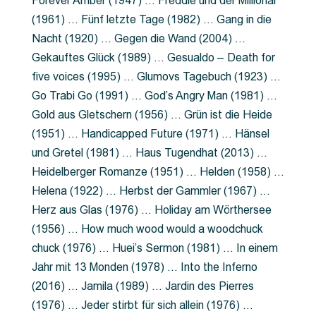
Forever Amber (1947) … Freddie und der Millionär
(1961) … Fünf letzte Tage (1982) … Gang in die
Nacht (1920) … Gegen die Wand (2004) …
Gekauftes Glück (1989) … Gesualdo – Death for
five voices (1995) … Glumovs Tagebuch (1923) …
Go Trabi Go (1991) … God’s Angry Man (1981) …
Gold aus Gletschern (1956) … Grün ist die Heide
(1951) … Handicapped Future (1971) … Hänsel
und Gretel (1981) … Haus Tugendhat (2013) …
Heidelberger Romanze (1951) … Helden (1958) …
Helena (1922) … Herbst der Gammler (1967) …
Herz aus Glas (1976) … Holiday am Wörthersee
(1956) … How much wood would a woodchuck
chuck (1976) … Huei’s Sermon (1981) … In einem
Jahr mit 13 Monden (1978) … Into the Inferno
(2016) … Jamila (1989) … Jardin des Pierres
(1976) … Jeder stirbt für sich allein (1976) …