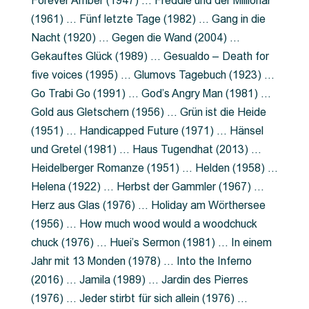
Forever Amber (1947) … Freddie und der Millionär
(1961) … Fünf letzte Tage (1982) … Gang in die
Nacht (1920) … Gegen die Wand (2004) …
Gekauftes Glück (1989) … Gesualdo – Death for
five voices (1995) … Glumovs Tagebuch (1923) …
Go Trabi Go (1991) … God’s Angry Man (1981) …
Gold aus Gletschern (1956) … Grün ist die Heide
(1951) … Handicapped Future (1971) … Hänsel
und Gretel (1981) … Haus Tugendhat (2013) …
Heidelberger Romanze (1951) … Helden (1958) …
Helena (1922) … Herbst der Gammler (1967) …
Herz aus Glas (1976) … Holiday am Wörthersee
(1956) … How much wood would a woodchuck
chuck (1976) … Huei’s Sermon (1981) … In einem
Jahr mit 13 Monden (1978) … Into the Inferno
(2016) … Jamila (1989) … Jardin des Pierres
(1976) … Jeder stirbt für sich allein (1976) …