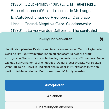
(1993) … Zuckerbaby (1985) … Das Feuerzeug …
Bebe et Jeanne d’Arc … Le crime de Mr. Lange …
En Autotoocht naar de Pyreneen … Das blaue
Licht … Original-Negative Gebr. Skladanowsky
(1896) … La vie vrai des Daltons … The spiritualist
photographer … Feuer im Fjord … The Song of the
Einwilligung verwalten
shirt … Dornröschen … Die Geschichte der
Um dir ein optimales Erlebnis zu bieten, verwenden wir Technologien wie
Grubenlampe … Tolstoy … Grün ist die Heide …
Cookies, um Ger??teinformationen zu speichern und/oder darauf
Lady Hamilton … Mütter verzaget nicht …
zuzugreifen. Wenn du diesen Technologien zustimmst, k??nnen wir Daten
wie das Surfverhalten oder eindeutige IDs auf dieser Website verarbeiten.
Ruttmann Werbefilme
Wenn du deine Einwillligung nicht erteilst oder zur??ckziehst, k??nnen
bestimmte Merkmale und Funktionen beeintr??chtigt werden.
Akzeptieren
Ablehnen
Kontakt
Impressum
Cookie-Richtlinie (EU)
Einstellungen ansehen