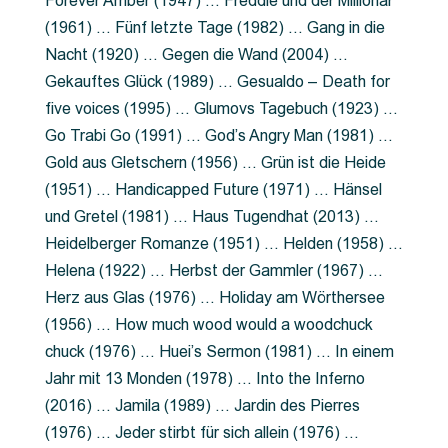
Forever Amber (1947) … Freddie und der Millionär
(1961) … Fünf letzte Tage (1982) … Gang in die
Nacht (1920) … Gegen die Wand (2004) …
Gekauftes Glück (1989) … Gesualdo – Death for
five voices (1995) … Glumovs Tagebuch (1923) …
Go Trabi Go (1991) … God’s Angry Man (1981) …
Gold aus Gletschern (1956) … Grün ist die Heide
(1951) … Handicapped Future (1971) … Hänsel
und Gretel (1981) … Haus Tugendhat (2013) …
Heidelberger Romanze (1951) … Helden (1958) …
Helena (1922) … Herbst der Gammler (1967) …
Herz aus Glas (1976) … Holiday am Wörthersee
(1956) … How much wood would a woodchuck
chuck (1976) … Huei’s Sermon (1981) … In einem
Jahr mit 13 Monden (1978) … Into the Inferno
(2016) … Jamila (1989) … Jardin des Pierres
(1976) … Jeder stirbt für sich allein (1976) …