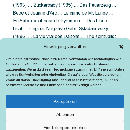
(1993) … Zuckerbaby (1985) … Das Feuerzeug …
Bebe et Jeanne d’Arc … Le crime de Mr. Lange …
En Autotoocht naar de Pyreneen … Das blaue
Licht … Original-Negative Gebr. Skladanowsky
(1896) … La vie vrai des Daltons … The spiritualist
photographer … Feuer im Fjord … The Song of the
Einwilligung verwalten
shirt … Dornröschen … Die Geschichte der
Um dir ein optimales Erlebnis zu bieten, verwenden wir Technologien wie
Grubenlampe … Tolstoy … Grün ist die Heide …
Cookies, um Ger??teinformationen zu speichern und/oder darauf
Lady Hamilton … Mütter verzaget nicht …
zuzugreifen. Wenn du diesen Technologien zustimmst, k??nnen wir Daten
wie das Surfverhalten oder eindeutige IDs auf dieser Website verarbeiten.
Ruttmann Werbefilme
Wenn du deine Einwillligung nicht erteilst oder zur??ckziehst, k??nnen
bestimmte Merkmale und Funktionen beeintr??chtigt werden.
Akzeptieren
Ablehnen
Kontakt
Impressum
Cookie-Richtlinie (EU)
Einstellungen ansehen