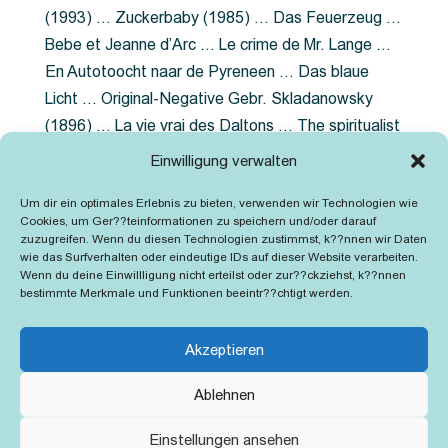
(1993) … Zuckerbaby (1985) … Das Feuerzeug …
Bebe et Jeanne d’Arc … Le crime de Mr. Lange …
En Autotoocht naar de Pyreneen … Das blaue
Licht … Original-Negative Gebr. Skladanowsky
(1896) … La vie vrai des Daltons … The spiritualist
photographer … Feuer im Fjord … The Song of the
Einwilligung verwalten
shirt … Dornröschen … Die Geschichte der
Um dir ein optimales Erlebnis zu bieten, verwenden wir Technologien wie
Grubenlampe … Tolstoy … Grün ist die Heide …
Cookies, um Ger??teinformationen zu speichern und/oder darauf
Lady Hamilton … Mütter verzaget nicht …
zuzugreifen. Wenn du diesen Technologien zustimmst, k??nnen wir Daten
wie das Surfverhalten oder eindeutige IDs auf dieser Website verarbeiten.
Ruttmann Werbefilme
Wenn du deine Einwillligung nicht erteilst oder zur??ckziehst, k??nnen
bestimmte Merkmale und Funktionen beeintr??chtigt werden.
Akzeptieren
Ablehnen
Kontakt
Impressum
Cookie-Richtlinie (EU)
Einstellungen ansehen