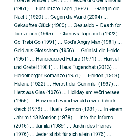
Forever Amber (1947) … Freddie und der Millionär
(1961) … Fünf letzte Tage (1982) … Gang in die
Nacht (1920) … Gegen die Wand (2004) …
Gekauftes Glück (1989) … Gesualdo – Death for
five voices (1995) … Glumovs Tagebuch (1923) …
Go Trabi Go (1991) … God’s Angry Man (1981) …
Gold aus Gletschern (1956) … Grün ist die Heide
(1951) … Handicapped Future (1971) … Hänsel
und Gretel (1981) … Haus Tugendhat (2013) …
Heidelberger Romanze (1951) … Helden (1958) …
Helena (1922) … Herbst der Gammler (1967) …
Herz aus Glas (1976) … Holiday am Wörthersee
(1956) … How much wood would a woodchuck
chuck (1976) … Huei’s Sermon (1981) … In einem
Jahr mit 13 Monden (1978) … Into the Inferno
(2016) … Jamila (1989) … Jardin des Pierres
(1976) … Jeder stirbt für sich allein (1976) …