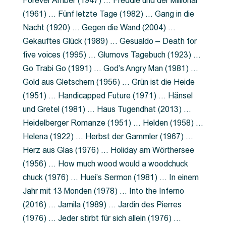
Forever Amber (1947) … Freddie und der Millionär
(1961) … Fünf letzte Tage (1982) … Gang in die
Nacht (1920) … Gegen die Wand (2004) …
Gekauftes Glück (1989) … Gesualdo – Death for
five voices (1995) … Glumovs Tagebuch (1923) …
Go Trabi Go (1991) … God’s Angry Man (1981) …
Gold aus Gletschern (1956) … Grün ist die Heide
(1951) … Handicapped Future (1971) … Hänsel
und Gretel (1981) … Haus Tugendhat (2013) …
Heidelberger Romanze (1951) … Helden (1958) …
Helena (1922) … Herbst der Gammler (1967) …
Herz aus Glas (1976) … Holiday am Wörthersee
(1956) … How much wood would a woodchuck
chuck (1976) … Huei’s Sermon (1981) … In einem
Jahr mit 13 Monden (1978) … Into the Inferno
(2016) … Jamila (1989) … Jardin des Pierres
(1976) … Jeder stirbt für sich allein (1976) …