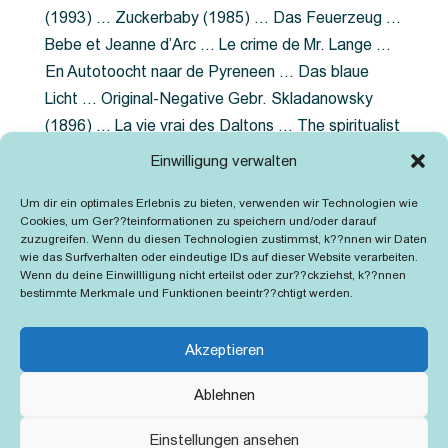
(1993) … Zuckerbaby (1985) … Das Feuerzeug …
Bebe et Jeanne d’Arc … Le crime de Mr. Lange …
En Autotoocht naar de Pyreneen … Das blaue
Licht … Original-Negative Gebr. Skladanowsky
(1896) … La vie vrai des Daltons … The spiritualist
photographer … Feuer im Fjord … The Song of the
Einwilligung verwalten
shirt … Dornröschen … Die Geschichte der
Um dir ein optimales Erlebnis zu bieten, verwenden wir Technologien wie
Grubenlampe … Tolstoy … Grün ist die Heide …
Cookies, um Ger??teinformationen zu speichern und/oder darauf
Lady Hamilton … Mütter verzaget nicht …
zuzugreifen. Wenn du diesen Technologien zustimmst, k??nnen wir Daten
wie das Surfverhalten oder eindeutige IDs auf dieser Website verarbeiten.
Ruttmann Werbefilme
Wenn du deine Einwillligung nicht erteilst oder zur??ckziehst, k??nnen
bestimmte Merkmale und Funktionen beeintr??chtigt werden.
Akzeptieren
Ablehnen
Kontakt
Impressum
Cookie-Richtlinie (EU)
Einstellungen ansehen