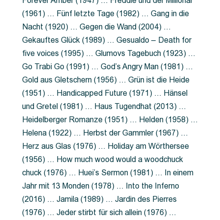
Forever Amber (1947) … Freddie und der Millionär
(1961) … Fünf letzte Tage (1982) … Gang in die
Nacht (1920) … Gegen die Wand (2004) …
Gekauftes Glück (1989) … Gesualdo – Death for
five voices (1995) … Glumovs Tagebuch (1923) …
Go Trabi Go (1991) … God’s Angry Man (1981) …
Gold aus Gletschern (1956) … Grün ist die Heide
(1951) … Handicapped Future (1971) … Hänsel
und Gretel (1981) … Haus Tugendhat (2013) …
Heidelberger Romanze (1951) … Helden (1958) …
Helena (1922) … Herbst der Gammler (1967) …
Herz aus Glas (1976) … Holiday am Wörthersee
(1956) … How much wood would a woodchuck
chuck (1976) … Huei’s Sermon (1981) … In einem
Jahr mit 13 Monden (1978) … Into the Inferno
(2016) … Jamila (1989) … Jardin des Pierres
(1976) … Jeder stirbt für sich allein (1976) …