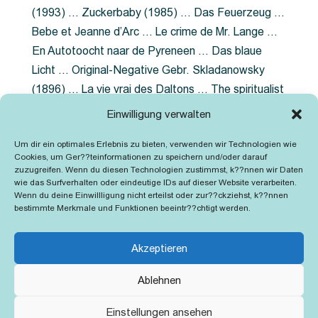
(1993) … Zuckerbaby (1985) … Das Feuerzeug …
Bebe et Jeanne d’Arc … Le crime de Mr. Lange …
En Autotoocht naar de Pyreneen … Das blaue
Licht … Original-Negative Gebr. Skladanowsky
(1896) … La vie vrai des Daltons … The spiritualist
photographer … Feuer im Fjord … The Song of the
Einwilligung verwalten
shirt … Dornröschen … Die Geschichte der
Um dir ein optimales Erlebnis zu bieten, verwenden wir Technologien wie
Grubenlampe … Tolstoy … Grün ist die Heide …
Cookies, um Ger??teinformationen zu speichern und/oder darauf
Lady Hamilton … Mütter verzaget nicht …
zuzugreifen. Wenn du diesen Technologien zustimmst, k??nnen wir Daten
wie das Surfverhalten oder eindeutige IDs auf dieser Website verarbeiten.
Ruttmann Werbefilme
Wenn du deine Einwillligung nicht erteilst oder zur??ckziehst, k??nnen
bestimmte Merkmale und Funktionen beeintr??chtigt werden.
Akzeptieren
Ablehnen
Kontakt
Impressum
Cookie-Richtlinie (EU)
Einstellungen ansehen