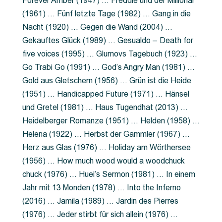
Forever Amber (1947) … Freddie und der Millionär
(1961) … Fünf letzte Tage (1982) … Gang in die
Nacht (1920) … Gegen die Wand (2004) …
Gekauftes Glück (1989) … Gesualdo – Death for
five voices (1995) … Glumovs Tagebuch (1923) …
Go Trabi Go (1991) … God’s Angry Man (1981) …
Gold aus Gletschern (1956) … Grün ist die Heide
(1951) … Handicapped Future (1971) … Hänsel
und Gretel (1981) … Haus Tugendhat (2013) …
Heidelberger Romanze (1951) … Helden (1958) …
Helena (1922) … Herbst der Gammler (1967) …
Herz aus Glas (1976) … Holiday am Wörthersee
(1956) … How much wood would a woodchuck
chuck (1976) … Huei’s Sermon (1981) … In einem
Jahr mit 13 Monden (1978) … Into the Inferno
(2016) … Jamila (1989) … Jardin des Pierres
(1976) … Jeder stirbt für sich allein (1976) …