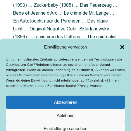
(1993) … Zuckerbaby (1985) … Das Feuerzeug …
Bebe et Jeanne d’Arc … Le crime de Mr. Lange …
En Autotoocht naar de Pyreneen … Das blaue
Licht … Original-Negative Gebr. Skladanowsky
(1896) … La vie vrai des Daltons … The spiritualist
photographer … Feuer im Fjord … The Song of the
Einwilligung verwalten
shirt … Dornröschen … Die Geschichte der
Um dir ein optimales Erlebnis zu bieten, verwenden wir Technologien wie
Grubenlampe … Tolstoy … Grün ist die Heide …
Cookies, um Ger??teinformationen zu speichern und/oder darauf
Lady Hamilton … Mütter verzaget nicht …
zuzugreifen. Wenn du diesen Technologien zustimmst, k??nnen wir Daten
wie das Surfverhalten oder eindeutige IDs auf dieser Website verarbeiten.
Ruttmann Werbefilme
Wenn du deine Einwillligung nicht erteilst oder zur??ckziehst, k??nnen
bestimmte Merkmale und Funktionen beeintr??chtigt werden.
Akzeptieren
Ablehnen
Kontakt
Impressum
Cookie-Richtlinie (EU)
Einstellungen ansehen