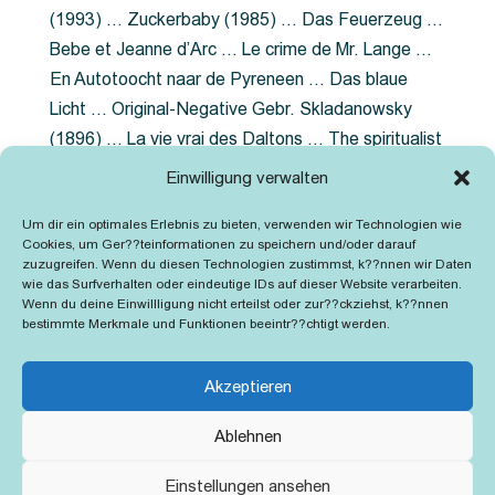
(1993) … Zuckerbaby (1985) … Das Feuerzeug …
Bebe et Jeanne d’Arc … Le crime de Mr. Lange …
En Autotoocht naar de Pyreneen … Das blaue
Licht … Original-Negative Gebr. Skladanowsky
(1896) … La vie vrai des Daltons … The spiritualist
photographer … Feuer im Fjord … The Song of the
Einwilligung verwalten
shirt … Dornröschen … Die Geschichte der
Um dir ein optimales Erlebnis zu bieten, verwenden wir Technologien wie
Grubenlampe … Tolstoy … Grün ist die Heide …
Cookies, um Ger??teinformationen zu speichern und/oder darauf
Lady Hamilton … Mütter verzaget nicht …
zuzugreifen. Wenn du diesen Technologien zustimmst, k??nnen wir Daten
wie das Surfverhalten oder eindeutige IDs auf dieser Website verarbeiten.
Ruttmann Werbefilme
Wenn du deine Einwillligung nicht erteilst oder zur??ckziehst, k??nnen
bestimmte Merkmale und Funktionen beeintr??chtigt werden.
Akzeptieren
Ablehnen
Kontakt
Impressum
Cookie-Richtlinie (EU)
Einstellungen ansehen