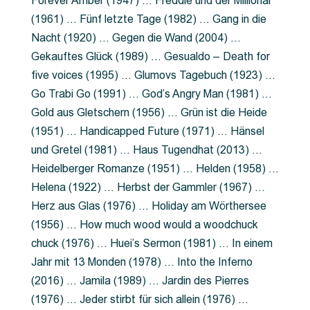
Forever Amber (1947) … Freddie und der Millionär
(1961) … Fünf letzte Tage (1982) … Gang in die
Nacht (1920) … Gegen die Wand (2004) …
Gekauftes Glück (1989) … Gesualdo – Death for
five voices (1995) … Glumovs Tagebuch (1923) …
Go Trabi Go (1991) … God’s Angry Man (1981) …
Gold aus Gletschern (1956) … Grün ist die Heide
(1951) … Handicapped Future (1971) … Hänsel
und Gretel (1981) … Haus Tugendhat (2013) …
Heidelberger Romanze (1951) … Helden (1958) …
Helena (1922) … Herbst der Gammler (1967) …
Herz aus Glas (1976) … Holiday am Wörthersee
(1956) … How much wood would a woodchuck
chuck (1976) … Huei’s Sermon (1981) … In einem
Jahr mit 13 Monden (1978) … Into the Inferno
(2016) … Jamila (1989) … Jardin des Pierres
(1976) … Jeder stirbt für sich allein (1976) …