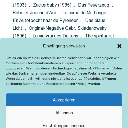
(1993) … Zuckerbaby (1985) … Das Feuerzeug …
Bebe et Jeanne d’Arc … Le crime de Mr. Lange …
En Autotoocht naar de Pyreneen … Das blaue
Licht … Original-Negative Gebr. Skladanowsky
(1896) … La vie vrai des Daltons … The spiritualist
photographer … Feuer im Fjord … The Song of the
Einwilligung verwalten
shirt … Dornröschen … Die Geschichte der
Um dir ein optimales Erlebnis zu bieten, verwenden wir Technologien wie
Grubenlampe … Tolstoy … Grün ist die Heide …
Cookies, um Ger??teinformationen zu speichern und/oder darauf
Lady Hamilton … Mütter verzaget nicht …
zuzugreifen. Wenn du diesen Technologien zustimmst, k??nnen wir Daten
wie das Surfverhalten oder eindeutige IDs auf dieser Website verarbeiten.
Ruttmann Werbefilme
Wenn du deine Einwillligung nicht erteilst oder zur??ckziehst, k??nnen
bestimmte Merkmale und Funktionen beeintr??chtigt werden.
Akzeptieren
Ablehnen
Kontakt
Impressum
Cookie-Richtlinie (EU)
Einstellungen ansehen