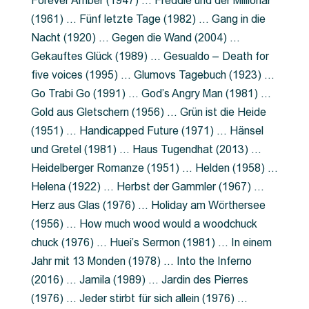
Forever Amber (1947) … Freddie und der Millionär
(1961) … Fünf letzte Tage (1982) … Gang in die
Nacht (1920) … Gegen die Wand (2004) …
Gekauftes Glück (1989) … Gesualdo – Death for
five voices (1995) … Glumovs Tagebuch (1923) …
Go Trabi Go (1991) … God’s Angry Man (1981) …
Gold aus Gletschern (1956) … Grün ist die Heide
(1951) … Handicapped Future (1971) … Hänsel
und Gretel (1981) … Haus Tugendhat (2013) …
Heidelberger Romanze (1951) … Helden (1958) …
Helena (1922) … Herbst der Gammler (1967) …
Herz aus Glas (1976) … Holiday am Wörthersee
(1956) … How much wood would a woodchuck
chuck (1976) … Huei’s Sermon (1981) … In einem
Jahr mit 13 Monden (1978) … Into the Inferno
(2016) … Jamila (1989) … Jardin des Pierres
(1976) … Jeder stirbt für sich allein (1976) …