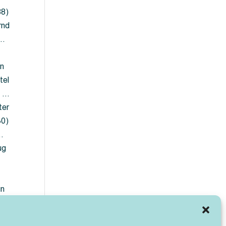
88)
rnd
 …
en
tel
) …
ter
30)
…
ug
ün