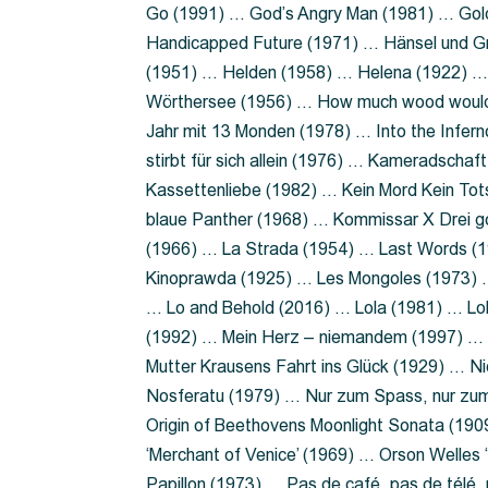
Go (1991) … God’s Angry Man (1981) … Gold
Handicapped Future (1971) … Hänsel und G
(1951) … Helden (1958) … Helena (1922) …
Wörthersee (1956) … How much wood would 
Jahr mit 13 Monden (1978) … Into the Infer
stirbt für sich allein (1976) … Kameradsch
Kassettenliebe (1982) … Kein Mord Kein Tot
blaue Panther (1968) … Kommissar X Drei 
(1966) … La Strada (1954) … Last Words (
Kinoprawda (1925) … Les Mongoles (1973) …
… Lo and Behold (2016) … Lola (1981) … L
(1992) … Mein Herz – niemandem (1997) …
Mutter Krausens Fahrt ins Glück (1929) … N
Nosferatu (1979) … Nur zum Spass, nur zu
Origin of Beethovens Moonlight Sonata (1909
‘Merchant of Venice’ (1969) … Orson Welle
Papillon (1973) … Pas de café, pas de télé,