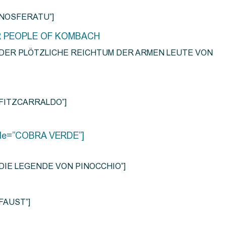
e=”NOSFERATU”]
R PEOPLE OF KOMBACH
title=”DER PLÖTZLICHE REICHTUM DER ARMEN LEUTE VON
e=”FITZCARRALDO”]
title=”COBRA VERDE”]
tle=”DIE LEGENDE VON PINOCCHIO”]
=”FAUST”]