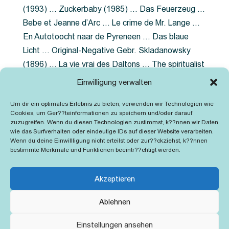
(1993) … Zuckerbaby (1985) … Das Feuerzeug …
Bebe et Jeanne d’Arc … Le crime de Mr. Lange …
En Autotoocht naar de Pyreneen … Das blaue
Licht … Original-Negative Gebr. Skladanowsky
(1896) … La vie vrai des Daltons … The spiritualist
photographer … Feuer im Fjord … The Song of the
Einwilligung verwalten
shirt … Dornröschen … Die Geschichte der
Um dir ein optimales Erlebnis zu bieten, verwenden wir Technologien wie
Grubenlampe … Tolstoy … Grün ist die Heide …
Cookies, um Ger??teinformationen zu speichern und/oder darauf
Lady Hamilton … Mütter verzaget nicht …
zuzugreifen. Wenn du diesen Technologien zustimmst, k??nnen wir Daten
wie das Surfverhalten oder eindeutige IDs auf dieser Website verarbeiten.
Ruttmann Werbefilme
Wenn du deine Einwillligung nicht erteilst oder zur??ckziehst, k??nnen
bestimmte Merkmale und Funktionen beeintr??chtigt werden.
Akzeptieren
Ablehnen
Kontakt
Impressum
Cookie-Richtlinie (EU)
Einstellungen ansehen