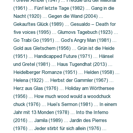
Forever Amber (1947) … Freddie und der Millionär
(1961) … Fünf letzte Tage (1982) … Gang in die
Nacht (1920) … Gegen die Wand (2004) …
Gekauftes Glück (1989) … Gesualdo – Death for
five voices (1995) … Glumovs Tagebuch (1923) …
Go Trabi Go (1991) … God’s Angry Man (1981) …
Gold aus Gletschern (1956) … Grün ist die Heide
(1951) … Handicapped Future (1971) … Hänsel
und Gretel (1981) … Haus Tugendhat (2013) …
Heidelberger Romanze (1951) … Helden (1958) …
Helena (1922) … Herbst der Gammler (1967) …
Herz aus Glas (1976) … Holiday am Wörthersee
(1956) … How much wood would a woodchuck
chuck (1976) … Huei’s Sermon (1981) … In einem
Jahr mit 13 Monden (1978) … Into the Inferno
(2016) … Jamila (1989) … Jardin des Pierres
(1976) … Jeder stirbt für sich allein (1976) …