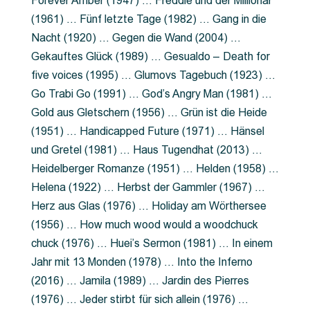
Forever Amber (1947) … Freddie und der Millionär
(1961) … Fünf letzte Tage (1982) … Gang in die
Nacht (1920) … Gegen die Wand (2004) …
Gekauftes Glück (1989) … Gesualdo – Death for
five voices (1995) … Glumovs Tagebuch (1923) …
Go Trabi Go (1991) … God’s Angry Man (1981) …
Gold aus Gletschern (1956) … Grün ist die Heide
(1951) … Handicapped Future (1971) … Hänsel
und Gretel (1981) … Haus Tugendhat (2013) …
Heidelberger Romanze (1951) … Helden (1958) …
Helena (1922) … Herbst der Gammler (1967) …
Herz aus Glas (1976) … Holiday am Wörthersee
(1956) … How much wood would a woodchuck
chuck (1976) … Huei’s Sermon (1981) … In einem
Jahr mit 13 Monden (1978) … Into the Inferno
(2016) … Jamila (1989) … Jardin des Pierres
(1976) … Jeder stirbt für sich allein (1976) …