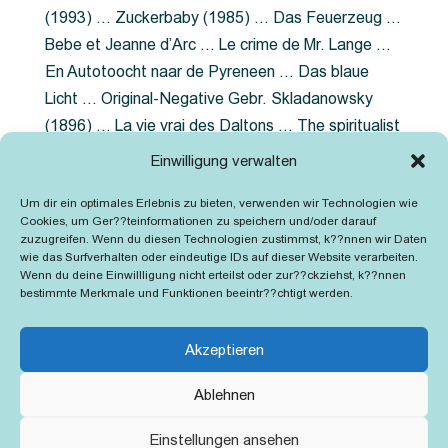
(1993) … Zuckerbaby (1985) … Das Feuerzeug …
Bebe et Jeanne d’Arc … Le crime de Mr. Lange …
En Autotoocht naar de Pyreneen … Das blaue
Licht … Original-Negative Gebr. Skladanowsky
(1896) … La vie vrai des Daltons … The spiritualist
photographer … Feuer im Fjord … The Song of the
Einwilligung verwalten
shirt … Dornröschen … Die Geschichte der
Um dir ein optimales Erlebnis zu bieten, verwenden wir Technologien wie
Grubenlampe … Tolstoy … Grün ist die Heide …
Cookies, um Ger??teinformationen zu speichern und/oder darauf
Lady Hamilton … Mütter verzaget nicht …
zuzugreifen. Wenn du diesen Technologien zustimmst, k??nnen wir Daten
wie das Surfverhalten oder eindeutige IDs auf dieser Website verarbeiten.
Ruttmann Werbefilme
Wenn du deine Einwillligung nicht erteilst oder zur??ckziehst, k??nnen
bestimmte Merkmale und Funktionen beeintr??chtigt werden.
Akzeptieren
Ablehnen
Kontakt
Impressum
Cookie-Richtlinie (EU)
Einstellungen ansehen