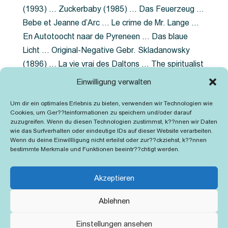
(1993) … Zuckerbaby (1985) … Das Feuerzeug …
Bebe et Jeanne d’Arc … Le crime de Mr. Lange …
En Autotoocht naar de Pyreneen … Das blaue
Licht … Original-Negative Gebr. Skladanowsky
(1896) … La vie vrai des Daltons … The spiritualist
photographer … Feuer im Fjord … The Song of the
Einwilligung verwalten
shirt … Dornröschen … Die Geschichte der
Um dir ein optimales Erlebnis zu bieten, verwenden wir Technologien wie
Grubenlampe … Tolstoy … Grün ist die Heide …
Cookies, um Ger??teinformationen zu speichern und/oder darauf
Lady Hamilton … Mütter verzaget nicht …
zuzugreifen. Wenn du diesen Technologien zustimmst, k??nnen wir Daten
wie das Surfverhalten oder eindeutige IDs auf dieser Website verarbeiten.
Ruttmann Werbefilme
Wenn du deine Einwillligung nicht erteilst oder zur??ckziehst, k??nnen
bestimmte Merkmale und Funktionen beeintr??chtigt werden.
Akzeptieren
Ablehnen
Kontakt
Impressum
Cookie-Richtlinie (EU)
Einstellungen ansehen