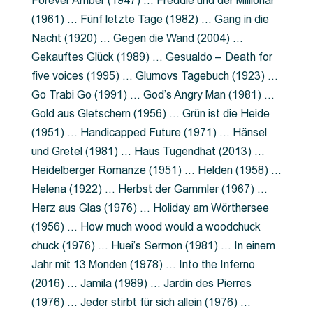
Forever Amber (1947) … Freddie und der Millionär
(1961) … Fünf letzte Tage (1982) … Gang in die
Nacht (1920) … Gegen die Wand (2004) …
Gekauftes Glück (1989) … Gesualdo – Death for
five voices (1995) … Glumovs Tagebuch (1923) …
Go Trabi Go (1991) … God’s Angry Man (1981) …
Gold aus Gletschern (1956) … Grün ist die Heide
(1951) … Handicapped Future (1971) … Hänsel
und Gretel (1981) … Haus Tugendhat (2013) …
Heidelberger Romanze (1951) … Helden (1958) …
Helena (1922) … Herbst der Gammler (1967) …
Herz aus Glas (1976) … Holiday am Wörthersee
(1956) … How much wood would a woodchuck
chuck (1976) … Huei’s Sermon (1981) … In einem
Jahr mit 13 Monden (1978) … Into the Inferno
(2016) … Jamila (1989) … Jardin des Pierres
(1976) … Jeder stirbt für sich allein (1976) …