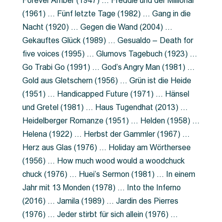
Forever Amber (1947) … Freddie und der Millionär
(1961) … Fünf letzte Tage (1982) … Gang in die
Nacht (1920) … Gegen die Wand (2004) …
Gekauftes Glück (1989) … Gesualdo – Death for
five voices (1995) … Glumovs Tagebuch (1923) …
Go Trabi Go (1991) … God’s Angry Man (1981) …
Gold aus Gletschern (1956) … Grün ist die Heide
(1951) … Handicapped Future (1971) … Hänsel
und Gretel (1981) … Haus Tugendhat (2013) …
Heidelberger Romanze (1951) … Helden (1958) …
Helena (1922) … Herbst der Gammler (1967) …
Herz aus Glas (1976) … Holiday am Wörthersee
(1956) … How much wood would a woodchuck
chuck (1976) … Huei’s Sermon (1981) … In einem
Jahr mit 13 Monden (1978) … Into the Inferno
(2016) … Jamila (1989) … Jardin des Pierres
(1976) … Jeder stirbt für sich allein (1976) …