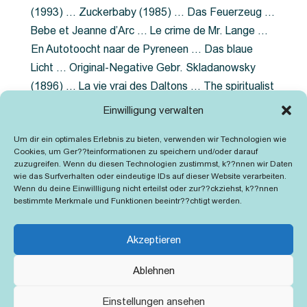
(1993) … Zuckerbaby (1985) … Das Feuerzeug …
Bebe et Jeanne d’Arc … Le crime de Mr. Lange …
En Autotoocht naar de Pyreneen … Das blaue
Licht … Original-Negative Gebr. Skladanowsky
(1896) … La vie vrai des Daltons … The spiritualist
photographer … Feuer im Fjord … The Song of the
Einwilligung verwalten
shirt … Dornröschen … Die Geschichte der
Um dir ein optimales Erlebnis zu bieten, verwenden wir Technologien wie
Grubenlampe … Tolstoy … Grün ist die Heide …
Cookies, um Ger??teinformationen zu speichern und/oder darauf
Lady Hamilton … Mütter verzaget nicht …
zuzugreifen. Wenn du diesen Technologien zustimmst, k??nnen wir Daten
wie das Surfverhalten oder eindeutige IDs auf dieser Website verarbeiten.
Ruttmann Werbefilme
Wenn du deine Einwillligung nicht erteilst oder zur??ckziehst, k??nnen
bestimmte Merkmale und Funktionen beeintr??chtigt werden.
Akzeptieren
Ablehnen
Kontakt
Impressum
Cookie-Richtlinie (EU)
Einstellungen ansehen