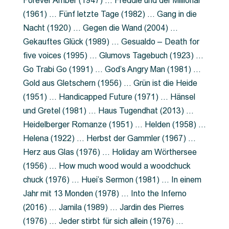
Forever Amber (1947) … Freddie und der Millionär
(1961) … Fünf letzte Tage (1982) … Gang in die
Nacht (1920) … Gegen die Wand (2004) …
Gekauftes Glück (1989) … Gesualdo – Death for
five voices (1995) … Glumovs Tagebuch (1923) …
Go Trabi Go (1991) … God’s Angry Man (1981) …
Gold aus Gletschern (1956) … Grün ist die Heide
(1951) … Handicapped Future (1971) … Hänsel
und Gretel (1981) … Haus Tugendhat (2013) …
Heidelberger Romanze (1951) … Helden (1958) …
Helena (1922) … Herbst der Gammler (1967) …
Herz aus Glas (1976) … Holiday am Wörthersee
(1956) … How much wood would a woodchuck
chuck (1976) … Huei’s Sermon (1981) … In einem
Jahr mit 13 Monden (1978) … Into the Inferno
(2016) … Jamila (1989) … Jardin des Pierres
(1976) … Jeder stirbt für sich allein (1976) …