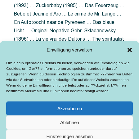
(1993) … Zuckerbaby (1985) … Das Feuerzeug …
Bebe et Jeanne d’Arc … Le crime de Mr. Lange …
En Autotoocht naar de Pyreneen … Das blaue
Licht … Original-Negative Gebr. Skladanowsky
(1896) … La vie vrai des Daltons … The spiritualist
photographer … Feuer im Fjord … The Song of the
Einwilligung verwalten
shirt … Dornröschen … Die Geschichte der
Um dir ein optimales Erlebnis zu bieten, verwenden wir Technologien wie
Grubenlampe … Tolstoy … Grün ist die Heide …
Cookies, um Ger??teinformationen zu speichern und/oder darauf
Lady Hamilton … Mütter verzaget nicht …
zuzugreifen. Wenn du diesen Technologien zustimmst, k??nnen wir Daten
wie das Surfverhalten oder eindeutige IDs auf dieser Website verarbeiten.
Ruttmann Werbefilme
Wenn du deine Einwillligung nicht erteilst oder zur??ckziehst, k??nnen
bestimmte Merkmale und Funktionen beeintr??chtigt werden.
Akzeptieren
Ablehnen
Kontakt
Impressum
Cookie-Richtlinie (EU)
Einstellungen ansehen