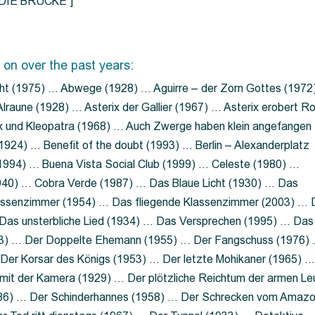
=”DIE BRÜCKE”]
 on over the past years:
ht (1975) … Abwege (1928) … Aguirre – der Zorn Gottes (1972
lraune (1928) … Asterix der Gallier (1967) … Asterix erobert R
ix und Kleopatra (1968) … Auch Zwerge haben klein angefangen
1924) … Benefit of the doubt (1993) … Berlin – Alexanderplatz
 (1994) … Buena Vista Social Club (1999) … Celeste (1980) …
1940) … Cobra Verde (1987) … Das Blaue Licht (1930) … Das
Klassenzimmer (1954) … Das fliegende Klassenzimmer (2003) …
Das unsterbliche Lied (1934) … Das Versprechen (1995) … Das
13) … Der Doppelte Ehemann (1955) … Der Fangschuss (1976)
Der Korsar des Königs (1953) … Der letzte Mohikaner (1965) 
mit der Kamera (1929) … Der plötzliche Reichtum der armen Le
86) … Der Schinderhannes (1958) … Der Schrecken vom Amaz