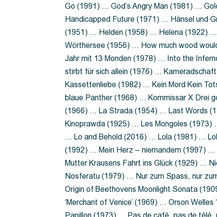
Go (1991) … God’s Angry Man (1981) … Gold
Handicapped Future (1971) … Hänsel und G
(1951) … Helden (1958) … Helena (1922) …
Wörthersee (1956) … How much wood would 
Jahr mit 13 Monden (1978) … Into the Infer
stirbt für sich allein (1976) … Kameradsch
Kassettenliebe (1982) … Kein Mord Kein Tot
blaue Panther (1968) … Kommissar X Drei 
(1966) … La Strada (1954) … Last Words (
Kinoprawda (1925) … Les Mongoles (1973) …
… Lo and Behold (2016) … Lola (1981) … L
(1992) … Mein Herz – niemandem (1997) …
Mutter Krausens Fahrt ins Glück (1929) … N
Nosferatu (1979) … Nur zum Spass, nur zu
Origin of Beethovens Moonlight Sonata (1909
‘Merchant of Venice’ (1969) … Orson Welle
Papillon (1973) … Pas de café, pas de télé,