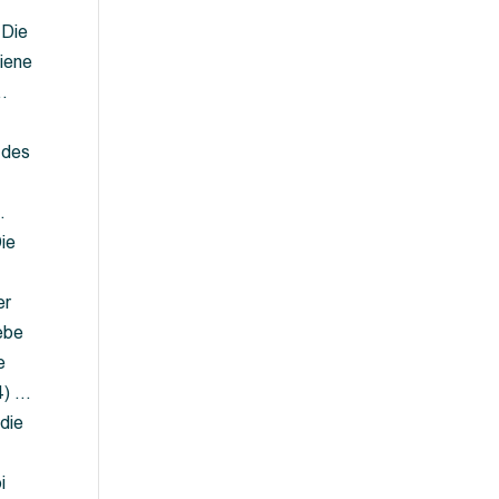
 Die
iene
…
 des
…
ie
er
ebe
e
4) …
die
…
i