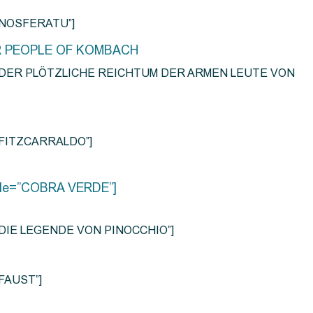
e=”NOSFERATU”]
R PEOPLE OF KOMBACH
title=”DER PLÖTZLICHE REICHTUM DER ARMEN LEUTE VON
e=”FITZCARRALDO”]
title=”COBRA VERDE”]
tle=”DIE LEGENDE VON PINOCCHIO”]
=”FAUST”]