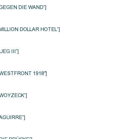
le=”GEGEN DIE WAND”]
e=”MILLION DOLLAR HOTEL”]
UEG III”]
le=”WESTFRONT 1918″]
e=”WOYZECK”]
=”AGUIRRE”]