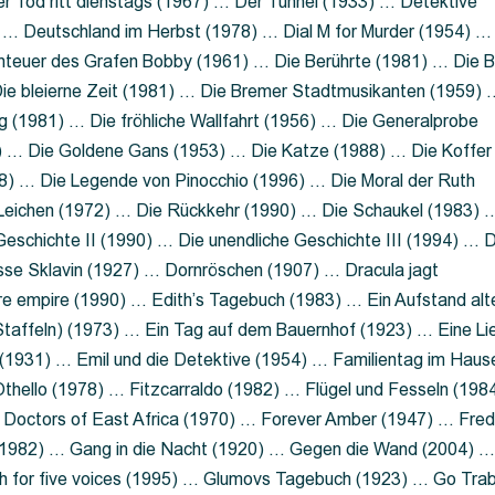
 Tod ritt dienstags (1967) … Der Tunnel (1933) … Detektive
 … Deutschland im Herbst (1978) … Dial M for Murder (1954) …
nteuer des Grafen Bobby (1961) … Die Berührte (1981) … Die B
ie bleierne Zeit (1981) … Die Bremer Stadtmusikanten (1959) 
g (1981) … Die fröhliche Wallfahrt (1956) … Die Generalprobe
0) … Die Goldene Gans (1953) … Die Katze (1988) … Die Koffer
8) … Die Legende von Pinocchio (1996) … Die Moral der Ruth
 Leichen (1972) … Die Rückkehr (1990) … Die Schaukel (1983) 
eschichte II (1990) … Die unendliche Geschichte III (1994) … D
sse Sklavin (1927) … Dornröschen (1907) … Dracula jagt
e empire (1990) … Edith’s Tagebuch (1983) … Ein Aufstand alt
 Staffeln) (1973) … Ein Tag auf dem Bauernhof (1923) … Eine Li
(1931) … Emil und die Detektive (1954) … Familientag im Haus
Othello (1978) … Fitzcarraldo (1982) … Flügel und Fesseln (198
ng Doctors of East Africa (1970) … Forever Amber (1947) … Fred
e (1982) … Gang in die Nacht (1920) … Gegen die Wand (2004) 
 for five voices (1995) … Glumovs Tagebuch (1923) … Go Trab