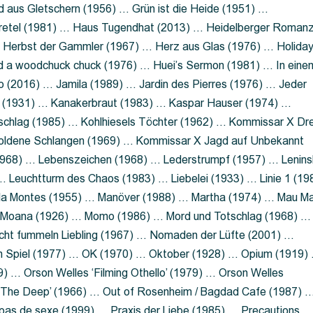
 aus Gletschern (1956) … Grün ist die Heide (1951) …
retel (1981) … Haus Tugendhat (2013) … Heidelberger Roman
 Herbst der Gammler (1967) … Herz aus Glas (1976) … Holida
a woodchuck chuck (1976) … Huei’s Sermon (1981) … In eine
no (2016) … Jamila (1989) … Jardin des Pierres (1976) … Jeder
aft (1931) … Kanakerbraut (1983) … Kaspar Hauser (1974) …
schlag (1985) … Kohlhiesels Töchter (1962) … Kommissar X Dre
goldene Schlangen (1969) … Kommissar X Jagd auf Unbekannt
1968) … Lebenszeichen (1968) … Lederstrumpf (1957) … Lenins
 Leuchtturm des Chaos (1983) … Liebelei (1933) … Linie 1 (19
ola Montes (1955) … Manöver (1988) … Martha (1974) … Mau M
 Moana (1926) … Momo (1986) … Mord und Totschlag (1968) …
icht fummeln Liebling (1967) … Nomaden der Lüfte (2001) …
m Spiel (1977) … OK (1970) … Oktober (1928) … Opium (1919)
) … Orson Welles ‘Filming Othello’ (1979) … Orson Welles
s ‘The Deep’ (1966) … Out of Rosenheim / Bagdad Cafe (1987) 
 pas de sexe (1999) … Praxis der Liebe (1985) … Precautions