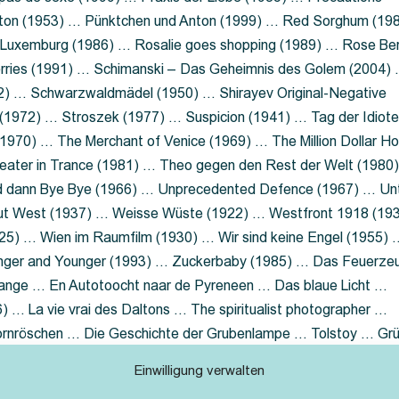
nton (1953) … Pünktchen und Anton (1999) … Red Sorghum (19
a Luxemburg (1986) … Rosalie goes shopping (1989) … Rose Be
rries (1991) … Schimanski – Das Geheimnis des Golem (2004)
2) … Schwarzwaldmädel (1950) … Shirayev Original-Negative
 (1972) … Stroszek (1977) … Suspicion (1941) … Tag der Idiot
970) … The Merchant of Venice (1969) … The Million Dollar Ho
eater in Trance (1981) … Theo gegen den Rest der Welt (1980
d dann Bye Bye (1966) … Unprecedented Defence (1967) … Un
out West (1937) … Weisse Wüste (1922) … Westfront 1918 (19
25) … Wien im Raumfilm (1930) … Wir sind keine Engel (1955) 
ger and Younger (1993) … Zuckerbaby (1985) … Das Feuerze
Lange … En Autotoocht naar de Pyreneen … Das blaue Licht …
 … La vie vrai des Daltons … The spiritualist photographer …
Dornröschen … Die Geschichte der Grubenlampe … Tolstoy … Gr
rzaget nicht … Ruttmann Werbefilme
Einwilligung verwalten