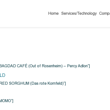
Home
Services/Technology
Comp
=”BAGDAD CAFÉ (Out of Rosenheim) – Percy Adlon”]
ELD
e=”RED SORGHUM (Das rote Kornfeld)”]
=”MOMO”]