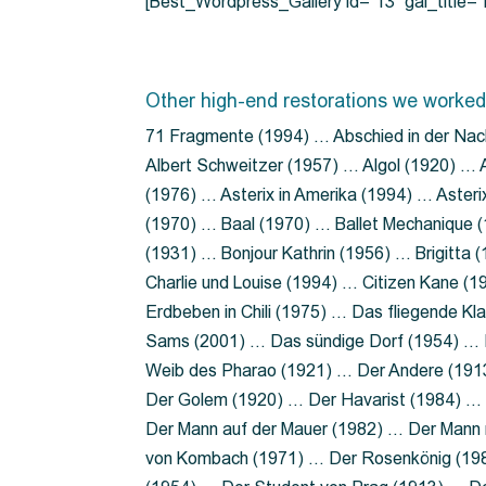
[Best_Wordpress_Gallery id=”13″ gal_title
Other high-end restorations we worked
71 Fragmente (1994) … Abschied in der Nac
Albert Schweitzer (1957) … Algol (1920) … A
(1976) … Asterix in Amerika (1994) … Aster
(1970) … Baal (1970) … Ballet Mechanique (
(1931) … Bonjour Kathrin (1956) … Brigitta
Charlie und Louise (1994) … Citizen Kane (
Erdbeben in Chili (1975) … Das fliegende 
Sams (2001) … Das sündige Dorf (1954) … 
Weib des Pharao (1921) … Der Andere (19
Der Golem (1920) … Der Havarist (1984) … 
Der Mann auf der Mauer (1982) … Der Mann 
von Kombach (1971) … Der Rosenkönig (19