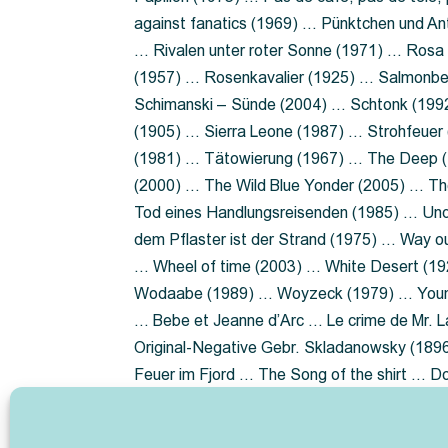
against fanatics (1969) … Pünktchen und A
… Rivalen unter roter Sonne (1971) … Ros
(1957) … Rosenkavalier (1925) … Salmonbe
Schimanski – Sünde (2004) … Schtonk (199
(1905) … Sierra Leone (1987) … Strohfeuer
(1981) … Tätowierung (1967) … The Deep (1
(2000) … The Wild Blue Yonder (2005) … Th
Tod eines Handlungsreisenden (1985) … Un
dem Pflaster ist der Strand (1975) … Way 
… Wheel of time (2003) … White Desert (19
Wodaabe (1989) … Woyzeck (1979) … Youn
… Bebe et Jeanne d’Arc … Le crime de Mr. 
Original-Negative Gebr. Skladanowsky (1896)
Feuer im Fjord … The Song of the shirt … 
ist die Heide … Lady Hamilton … Mütter ve