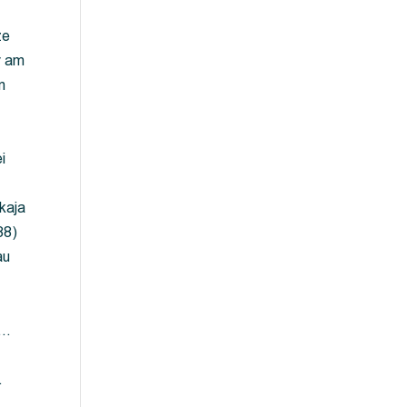
ze
y am
m
i
kaja
88)
au
 …
…