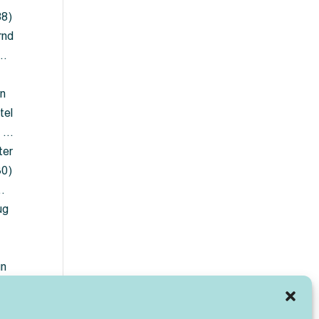
88)
rnd
 …
en
tel
) …
ter
30)
…
ug
ün