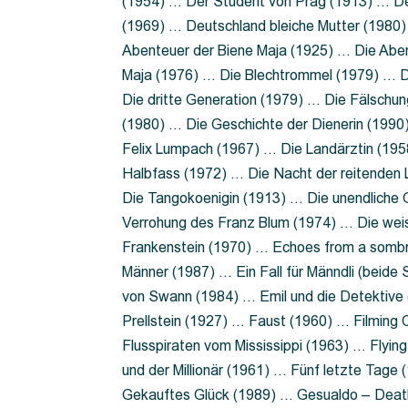
(1954) … Der Student von Prag (1913) … Der
(1969) … Deutschland bleiche Mutter (1980)
Abenteuer der Biene Maja (1925) … Die Abe
Maja (1976) … Die Blechtrommel (1979) … D
Die dritte Generation (1979) … Die Fälschun
(1980) … Die Geschichte der Dienerin (199
Felix Lumpach (1967) … Die Landärztin (195
Halbfass (1972) … Die Nacht der reitenden
Die Tangokoenigin (1913) … Die unendliche G
Verrohung des Franz Blum (1974) … Die wei
Frankenstein (1970) … Echoes from a sombr
Männer (1987) … Ein Fall für Männdli (beide
von Swann (1984) … Emil und die Detektive 
Prellstein (1927) … Faust (1960) … Filming 
Flusspiraten vom Mississippi (1963) … Flyi
und der Millionär (1961) … Fünf letzte Tag
Gekauftes Glück (1989) … Gesualdo – Death