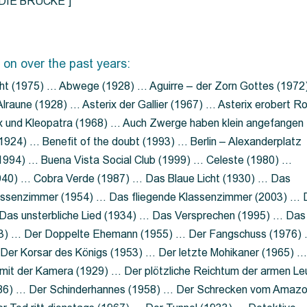
=”DIE BRÜCKE”]
 on over the past years:
ht (1975) … Abwege (1928) … Aguirre – der Zorn Gottes (1972
lraune (1928) … Asterix der Gallier (1967) … Asterix erobert R
ix und Kleopatra (1968) … Auch Zwerge haben klein angefangen
1924) … Benefit of the doubt (1993) … Berlin – Alexanderplatz
 (1994) … Buena Vista Social Club (1999) … Celeste (1980) …
1940) … Cobra Verde (1987) … Das Blaue Licht (1930) … Das
Klassenzimmer (1954) … Das fliegende Klassenzimmer (2003) …
Das unsterbliche Lied (1934) … Das Versprechen (1995) … Das
13) … Der Doppelte Ehemann (1955) … Der Fangschuss (1976)
Der Korsar des Königs (1953) … Der letzte Mohikaner (1965) 
mit der Kamera (1929) … Der plötzliche Reichtum der armen Le
86) … Der Schinderhannes (1958) … Der Schrecken vom Amaz