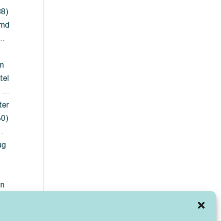
88)
rnd
 …
en
tel
) …
ter
30)
…
ug
ün