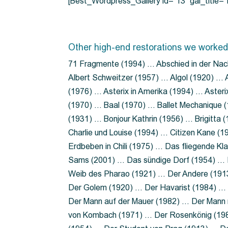
[Best_Wordpress_Gallery id=”13″ gal_title
Other high-end restorations we worked
71 Fragmente (1994) … Abschied in der Nac
Albert Schweitzer (1957) … Algol (1920) … A
(1976) … Asterix in Amerika (1994) … Aster
(1970) … Baal (1970) … Ballet Mechanique (
(1931) … Bonjour Kathrin (1956) … Brigitta
Charlie und Louise (1994) … Citizen Kane (
Erdbeben in Chili (1975) … Das fliegende 
Sams (2001) … Das sündige Dorf (1954) … 
Weib des Pharao (1921) … Der Andere (19
Der Golem (1920) … Der Havarist (1984) … 
Der Mann auf der Mauer (1982) … Der Mann 
von Kombach (1971) … Der Rosenkönig (19