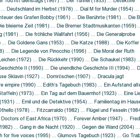
 Tod ritt dienstags (1967) … Der Tunnel (1933) … Detektive
 … Deutschland im Herbst (1978) … Dial M for Murder (1954) …
nteuer des Grafen Bobby (1961) … Die Berührte (1981) … Die B
ie bleierne Zeit (1981) … Die Bremer Stadtmusikanten (1959) 
g (1981) … Die fröhliche Wallfahrt (1956) … Die Generalprobe
0) … Die Goldene Gans (1953) … Die Katze (1988) … Die Koffer
8) … Die Legende von Pinocchio (1996) … Die Moral der Ruth
 Leichen (1972) … Die Rückkehr (1990) … Die Schaukel (1983) 
eschichte II (1990) … Die unendliche Geschichte III (1994) … D
sse Sklavin (1927) … Dornröschen (1907) … Dracula jagt
e empire (1990) … Edith’s Tagebuch (1983) … Ein Aufstand alt
 Staffeln) (1973) … Ein Tag auf dem Bauernhof (1923) … Eine Li
(1931) … Emil und die Detektive (1954) … Familientag im Haus
Othello (1978) … Fitzcarraldo (1982) … Flügel und Fesseln (198
ng Doctors of East Africa (1970) … Forever Amber (1947) … Fred
e (1982) … Gang in die Nacht (1920) … Gegen die Wand (2004) 
 for five voices (1995) … Glumovs Tagebuch (1923) … Go Trab