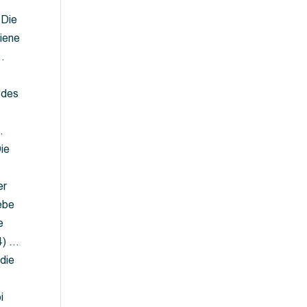
 Die
iene
…
 des
…
ie
er
ebe
e
4) …
die
…
i