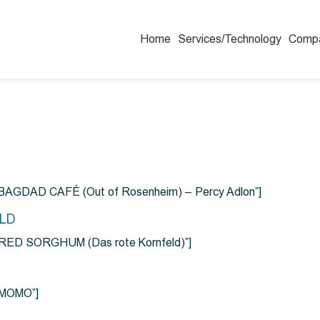
Home
Services/Technology
Comp
=”BAGDAD CAFÉ (Out of Rosenheim) – Percy Adlon”]
ELD
e=”RED SORGHUM (Das rote Kornfeld)”]
=”MOMO”]