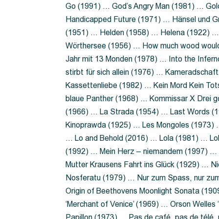
Go (1991) … God’s Angry Man (1981) … Gold
Handicapped Future (1971) … Hänsel und G
(1951) … Helden (1958) … Helena (1922) …
Wörthersee (1956) … How much wood would 
Jahr mit 13 Monden (1978) … Into the Infer
stirbt für sich allein (1976) … Kameradsch
Kassettenliebe (1982) … Kein Mord Kein Tot
blaue Panther (1968) … Kommissar X Drei 
(1966) … La Strada (1954) … Last Words (
Kinoprawda (1925) … Les Mongoles (1973) …
… Lo and Behold (2016) … Lola (1981) … L
(1992) … Mein Herz – niemandem (1997) …
Mutter Krausens Fahrt ins Glück (1929) … N
Nosferatu (1979) … Nur zum Spass, nur zu
Origin of Beethovens Moonlight Sonata (1909
‘Merchant of Venice’ (1969) … Orson Welle
Papillon (1973) … Pas de café, pas de télé,