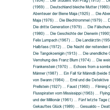
(1954) … Der Student von Prag (1913) … Der
(1969) … Deutschland bleiche Mutter (1980)
Abenteuer der Biene Maja (1925) … Die Abe
Maja (1976) … Die Blechtrommel (1979) … D
Die dritte Generation (1979) … Die Fälschun
(1980) … Die Geschichte der Dienerin (199
Felix Lumpach (1967) … Die Landärztin (195
Halbfass (1972) … Die Nacht der reitenden
Die Tangokoenigin (1913) … Die unendliche G
Verrohung des Franz Blum (1974) … Die wei
Frankenstein (1970) … Echoes from a sombr
Männer (1987) … Ein Fall für Männdli (beide
von Swann (1984) … Emil und die Detektive 
Prellstein (1927) … Faust (1960) … Filming 
Flusspiraten vom Mississippi (1963) … Flyi
und der Millionär (1961) … Fünf letzte Tag
Gekauftes Glück (1989) … Gesualdo – Death