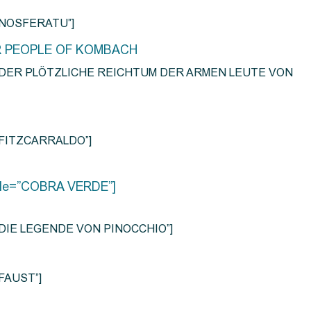
e=”NOSFERATU”]
R PEOPLE OF KOMBACH
title=”DER PLÖTZLICHE REICHTUM DER ARMEN LEUTE VON
e=”FITZCARRALDO”]
title=”COBRA VERDE”]
tle=”DIE LEGENDE VON PINOCCHIO”]
=”FAUST”]