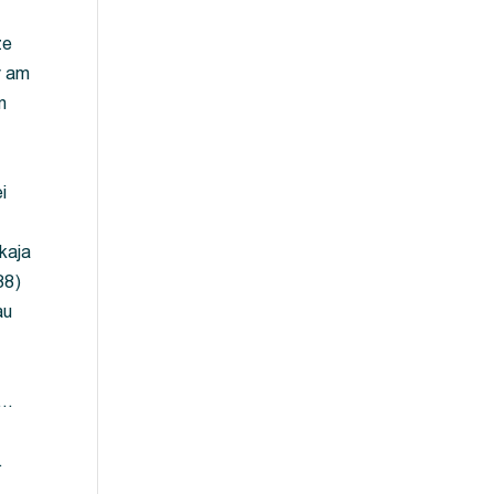
ze
y am
m
i
kaja
88)
au
 …
…