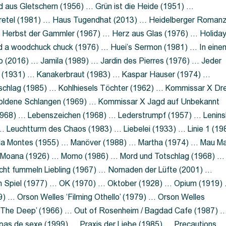
 aus Gletschern (1956) … Grün ist die Heide (1951) …
retel (1981) … Haus Tugendhat (2013) … Heidelberger Roman
 Herbst der Gammler (1967) … Herz aus Glas (1976) … Holida
a woodchuck chuck (1976) … Huei’s Sermon (1981) … In eine
no (2016) … Jamila (1989) … Jardin des Pierres (1976) … Jeder
aft (1931) … Kanakerbraut (1983) … Kaspar Hauser (1974) …
schlag (1985) … Kohlhiesels Töchter (1962) … Kommissar X Dre
goldene Schlangen (1969) … Kommissar X Jagd auf Unbekannt
1968) … Lebenszeichen (1968) … Lederstrumpf (1957) … Lenins
 Leuchtturm des Chaos (1983) … Liebelei (1933) … Linie 1 (19
ola Montes (1955) … Manöver (1988) … Martha (1974) … Mau M
 Moana (1926) … Momo (1986) … Mord und Totschlag (1968) …
icht fummeln Liebling (1967) … Nomaden der Lüfte (2001) …
m Spiel (1977) … OK (1970) … Oktober (1928) … Opium (1919)
) … Orson Welles ‘Filming Othello’ (1979) … Orson Welles
s ‘The Deep’ (1966) … Out of Rosenheim / Bagdad Cafe (1987) 
 pas de sexe (1999) … Praxis der Liebe (1985) … Precautions