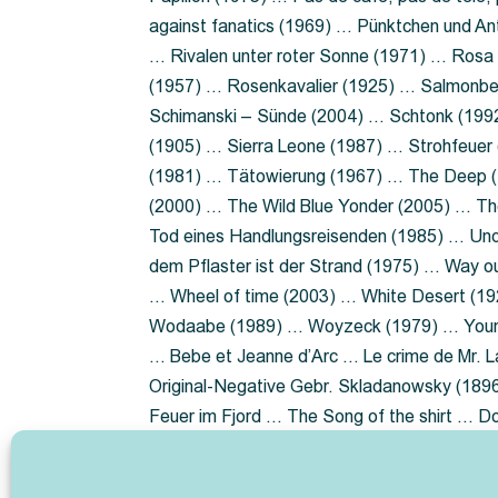
against fanatics (1969) … Pünktchen und A
… Rivalen unter roter Sonne (1971) … Ros
(1957) … Rosenkavalier (1925) … Salmonbe
Schimanski – Sünde (2004) … Schtonk (199
(1905) … Sierra Leone (1987) … Strohfeuer
(1981) … Tätowierung (1967) … The Deep (1
(2000) … The Wild Blue Yonder (2005) … Th
Tod eines Handlungsreisenden (1985) … Un
dem Pflaster ist der Strand (1975) … Way 
… Wheel of time (2003) … White Desert (19
Wodaabe (1989) … Woyzeck (1979) … Youn
… Bebe et Jeanne d’Arc … Le crime de Mr. 
Original-Negative Gebr. Skladanowsky (1896)
Feuer im Fjord … The Song of the shirt … 
ist die Heide … Lady Hamilton … Mütter ve