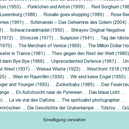
nton (1953) … Pünktchen und Anton (1999) … Red Sorghum (19
a Luxemburg (1986) … Rosalie goes shopping (1989) … Rose Be
rries (1991) … Schimanski – Das Geheimnis des Golem (2004)
2) … Schwarzwaldmädel (1950) … Shirayev Original-Negative
 (1972) … Stroszek (1977) … Suspicion (1941) … Tag der Idiot
970) … The Merchant of Venice (1969) … The Million Dollar Ho
eater in Trance (1981) … Theo gegen den Rest der Welt (1980
d dann Bye Bye (1966) … Unprecedented Defence (1967) … Un
out West (1937) … Weisse Wüste (1922) … Westfront 1918 (19
25) … Wien im Raumfilm (1930) … Wir sind keine Engel (1955) 
ger and Younger (1993) … Zuckerbaby (1985) … Das Feuerze
Lange … En Autotoocht naar de Pyreneen … Das blaue Licht …
 … La vie vrai des Daltons … The spiritualist photographer …
Dornröschen … Die Geschichte der Grubenlampe … Tolstoy … Gr
rzaget nicht … Ruttmann Werbefilme
Einwilligung verwalten