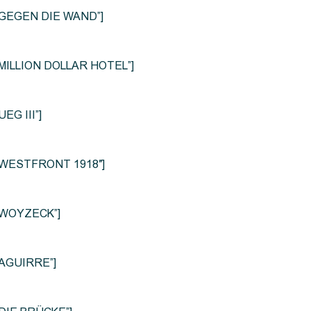
le=”GEGEN DIE WAND”]
e=”MILLION DOLLAR HOTEL”]
UEG III”]
le=”WESTFRONT 1918″]
e=”WOYZECK”]
=”AGUIRRE”]