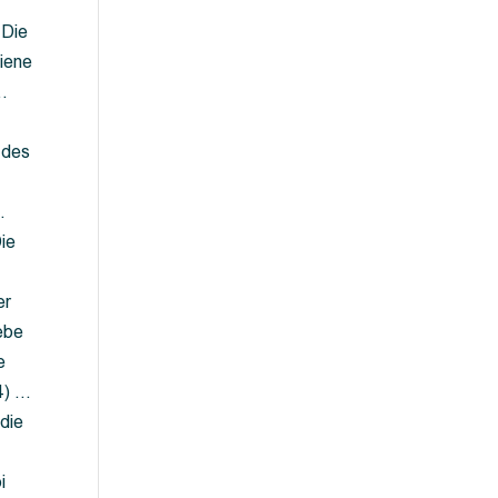
 Die
iene
…
 des
…
ie
er
ebe
e
4) …
die
…
i