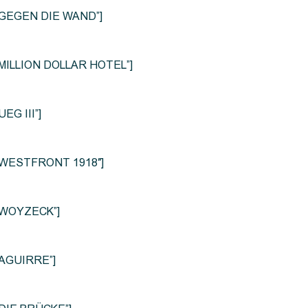
le=”GEGEN DIE WAND”]
e=”MILLION DOLLAR HOTEL”]
UEG III”]
le=”WESTFRONT 1918″]
e=”WOYZECK”]
=”AGUIRRE”]