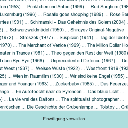
nton (1953) … Pünktchen und Anton (1999) … Red Sorghum (19
a Luxemburg (1986) … Rosalie goes shopping (1989) … Rose Be
rries (1991) … Schimanski – Das Geheimnis des Golem (2004)
2) … Schwarzwaldmädel (1950) … Shirayev Original-Negative
 (1972) … Stroszek (1977) … Suspicion (1941) … Tag der Idiot
970) … The Merchant of Venice (1969) … The Million Dollar Ho
eater in Trance (1981) … Theo gegen den Rest der Welt (1980
d dann Bye Bye (1966) … Unprecedented Defence (1967) … Un
out West (1937) … Weisse Wüste (1922) … Westfront 1918 (19
25) … Wien im Raumfilm (1930) … Wir sind keine Engel (1955) 
ger and Younger (1993) … Zuckerbaby (1985) … Das Feuerze
Lange … En Autotoocht naar de Pyreneen … Das blaue Licht …
 … La vie vrai des Daltons … The spiritualist photographer …
Dornröschen … Die Geschichte der Grubenlampe … Tolstoy … Gr
rzaget nicht … Ruttmann Werbefilme
Einwilligung verwalten