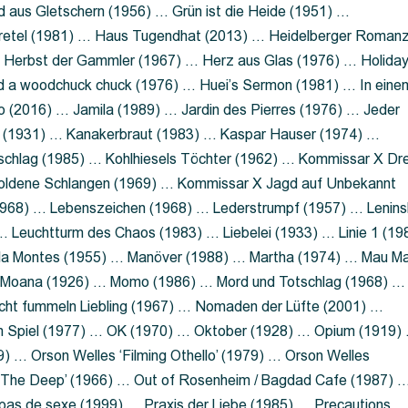
 aus Gletschern (1956) … Grün ist die Heide (1951) …
retel (1981) … Haus Tugendhat (2013) … Heidelberger Roman
 Herbst der Gammler (1967) … Herz aus Glas (1976) … Holida
a woodchuck chuck (1976) … Huei’s Sermon (1981) … In eine
no (2016) … Jamila (1989) … Jardin des Pierres (1976) … Jeder
aft (1931) … Kanakerbraut (1983) … Kaspar Hauser (1974) …
schlag (1985) … Kohlhiesels Töchter (1962) … Kommissar X Dre
goldene Schlangen (1969) … Kommissar X Jagd auf Unbekannt
1968) … Lebenszeichen (1968) … Lederstrumpf (1957) … Lenins
 Leuchtturm des Chaos (1983) … Liebelei (1933) … Linie 1 (19
ola Montes (1955) … Manöver (1988) … Martha (1974) … Mau M
 Moana (1926) … Momo (1986) … Mord und Totschlag (1968) …
icht fummeln Liebling (1967) … Nomaden der Lüfte (2001) …
m Spiel (1977) … OK (1970) … Oktober (1928) … Opium (1919)
) … Orson Welles ‘Filming Othello’ (1979) … Orson Welles
s ‘The Deep’ (1966) … Out of Rosenheim / Bagdad Cafe (1987) 
 pas de sexe (1999) … Praxis der Liebe (1985) … Precautions