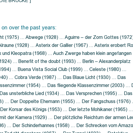
=”DIE BRÜCKE”]
 on over the past years:
ht (1975) … Abwege (1928) … Aguirre – der Zorn Gottes (1972
lraune (1928) … Asterix der Gallier (1967) … Asterix erobert R
ix und Kleopatra (1968) … Auch Zwerge haben klein angefangen
1924) … Benefit of the doubt (1993) … Berlin – Alexanderplatz
 (1994) … Buena Vista Social Club (1999) … Celeste (1980) …
1940) … Cobra Verde (1987) … Das Blaue Licht (1930) … Das
Klassenzimmer (1954) … Das fliegende Klassenzimmer (2003) …
Das unsterbliche Lied (1934) … Das Versprechen (1995) … Das
13) … Der Doppelte Ehemann (1955) … Der Fangschuss (1976)
Der Korsar des Königs (1953) … Der letzte Mohikaner (1965) 
mit der Kamera (1929) … Der plötzliche Reichtum der armen Le
86) … Der Schinderhannes (1958) … Der Schrecken vom Amaz