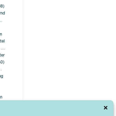
88)
rnd
 …
en
tel
) …
ter
30)
…
ug
ün