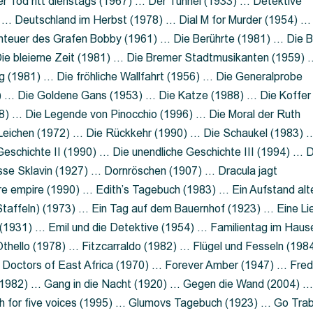
 Tod ritt dienstags (1967) … Der Tunnel (1933) … Detektive
 … Deutschland im Herbst (1978) … Dial M for Murder (1954) …
nteuer des Grafen Bobby (1961) … Die Berührte (1981) … Die B
ie bleierne Zeit (1981) … Die Bremer Stadtmusikanten (1959) 
g (1981) … Die fröhliche Wallfahrt (1956) … Die Generalprobe
0) … Die Goldene Gans (1953) … Die Katze (1988) … Die Koffer
8) … Die Legende von Pinocchio (1996) … Die Moral der Ruth
 Leichen (1972) … Die Rückkehr (1990) … Die Schaukel (1983) 
eschichte II (1990) … Die unendliche Geschichte III (1994) … D
sse Sklavin (1927) … Dornröschen (1907) … Dracula jagt
e empire (1990) … Edith’s Tagebuch (1983) … Ein Aufstand alt
 Staffeln) (1973) … Ein Tag auf dem Bauernhof (1923) … Eine Li
(1931) … Emil und die Detektive (1954) … Familientag im Haus
Othello (1978) … Fitzcarraldo (1982) … Flügel und Fesseln (198
ng Doctors of East Africa (1970) … Forever Amber (1947) … Fred
e (1982) … Gang in die Nacht (1920) … Gegen die Wand (2004) 
 for five voices (1995) … Glumovs Tagebuch (1923) … Go Trab