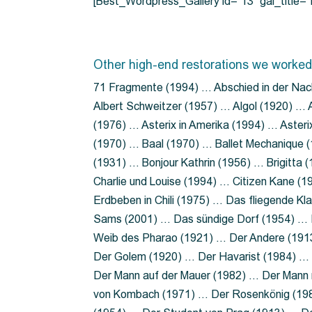
[Best_Wordpress_Gallery id=”13″ gal_title
Other high-end restorations we worked
71 Fragmente (1994) … Abschied in der Nac
Albert Schweitzer (1957) … Algol (1920) … A
(1976) … Asterix in Amerika (1994) … Aster
(1970) … Baal (1970) … Ballet Mechanique (
(1931) … Bonjour Kathrin (1956) … Brigitta
Charlie und Louise (1994) … Citizen Kane (
Erdbeben in Chili (1975) … Das fliegende 
Sams (2001) … Das sündige Dorf (1954) … 
Weib des Pharao (1921) … Der Andere (19
Der Golem (1920) … Der Havarist (1984) … 
Der Mann auf der Mauer (1982) … Der Mann 
von Kombach (1971) … Der Rosenkönig (19