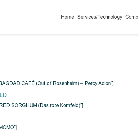
Home
Services/Technology
Comp
=”BAGDAD CAFÉ (Out of Rosenheim) – Percy Adlon”]
ELD
e=”RED SORGHUM (Das rote Kornfeld)”]
=”MOMO”]