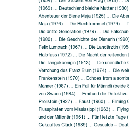
(1954) … Der Student von Prag (1913) … Der
(1969) … Deutschland bleiche Mutter (1980)
Abenteuer der Biene Maja (1925) … Die Abe
Maja (1976) … Die Blechtrommel (1979) … D
Die dritte Generation (1979) … Die Fälschun
(1980) … Die Geschichte der Dienerin (199
Felix Lumpach (1967) … Die Landärztin (195
Halbfass (1972) … Die Nacht der reitenden
Die Tangokoenigin (1913) … Die unendliche G
Verrohung des Franz Blum (1974) … Die wei
Frankenstein (1970) … Echoes from a sombr
Männer (1987) … Ein Fall für Männdli (beide
von Swann (1984) … Emil und die Detektive 
Prellstein (1927) … Faust (1960) … Filming 
Flusspiraten vom Mississippi (1963) … Flyi
und der Millionär (1961) … Fünf letzte Tag
Gekauftes Glück (1989) … Gesualdo – Death