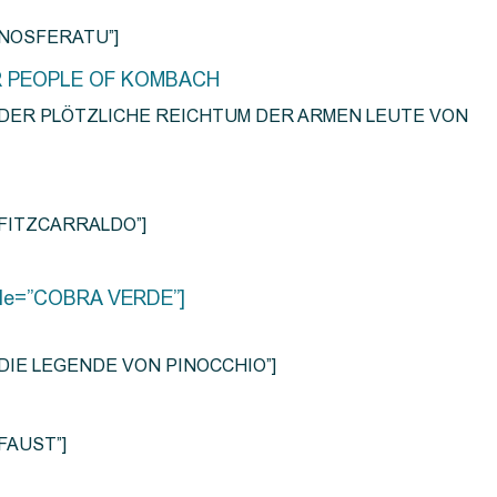
e=”NOSFERATU”]
R PEOPLE OF KOMBACH
title=”DER PLÖTZLICHE REICHTUM DER ARMEN LEUTE VON
e=”FITZCARRALDO”]
title=”COBRA VERDE”]
tle=”DIE LEGENDE VON PINOCCHIO”]
=”FAUST”]