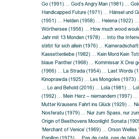
Go (1991) … God’s Angry Man (1981) … Gold
Handicapped Future (1971) … Hänsel und G
(1951) … Helden (1958) … Helena (1922) …
Wörthersee (1956) … How much wood would 
Jahr mit 13 Monden (1978) … Into the Infer
stirbt für sich allein (1976) … Kameradsch
Kassettenliebe (1982) … Kein Mord Kein Tot
blaue Panther (1968) … Kommissar X Drei 
(1966) … La Strada (1954) … Last Words (
Kinoprawda (1925) … Les Mongoles (1973) …
… Lo and Behold (2016) … Lola (1981) … L
(1992) … Mein Herz – niemandem (1997) …
Mutter Krausens Fahrt ins Glück (1929) … N
Nosferatu (1979) … Nur zum Spass, nur zu
Origin of Beethovens Moonlight Sonata (1909
‘Merchant of Venice’ (1969) … Orson Welle
Papillon (1973) … Pas de café, pas de télé,