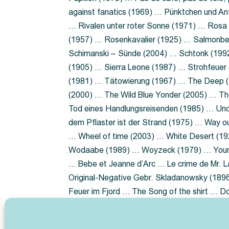
against fanatics (1969) … Pünktchen und A
… Rivalen unter roter Sonne (1971) … Ros
(1957) … Rosenkavalier (1925) … Salmonbe
Schimanski – Sünde (2004) … Schtonk (199
(1905) … Sierra Leone (1987) … Strohfeuer
(1981) … Tätowierung (1967) … The Deep (1
(2000) … The Wild Blue Yonder (2005) … Th
Tod eines Handlungsreisenden (1985) … Un
dem Pflaster ist der Strand (1975) … Way 
… Wheel of time (2003) … White Desert (19
Wodaabe (1989) … Woyzeck (1979) … Youn
… Bebe et Jeanne d’Arc … Le crime de Mr. 
Original-Negative Gebr. Skladanowsky (1896)
Feuer im Fjord … The Song of the shirt … 
ist die Heide … Lady Hamilton … Mütter ve