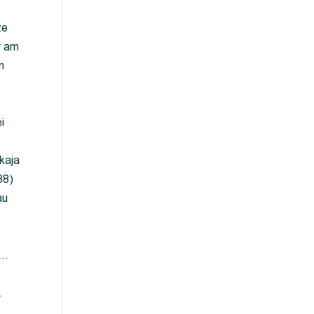
ze
y am
m
i
kaja
88)
au
 …
…