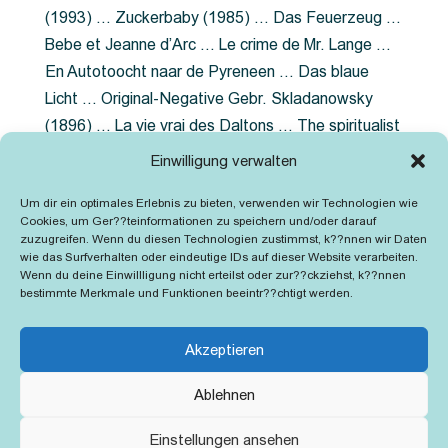
(1993) … Zuckerbaby (1985) … Das Feuerzeug …
Bebe et Jeanne d’Arc … Le crime de Mr. Lange …
En Autotoocht naar de Pyreneen … Das blaue
Licht … Original-Negative Gebr. Skladanowsky
(1896) … La vie vrai des Daltons … The spiritualist
photographer … Feuer im Fjord … The Song of the
Einwilligung verwalten
shirt … Dornröschen … Die Geschichte der
Um dir ein optimales Erlebnis zu bieten, verwenden wir Technologien wie
Grubenlampe … Tolstoy … Grün ist die Heide …
Cookies, um Ger??teinformationen zu speichern und/oder darauf
Lady Hamilton … Mütter verzaget nicht …
zuzugreifen. Wenn du diesen Technologien zustimmst, k??nnen wir Daten
wie das Surfverhalten oder eindeutige IDs auf dieser Website verarbeiten.
Ruttmann Werbefilme
Wenn du deine Einwillligung nicht erteilst oder zur??ckziehst, k??nnen
bestimmte Merkmale und Funktionen beeintr??chtigt werden.
Akzeptieren
Ablehnen
Kontakt
Impressum
Cookie-Richtlinie (EU)
Einstellungen ansehen