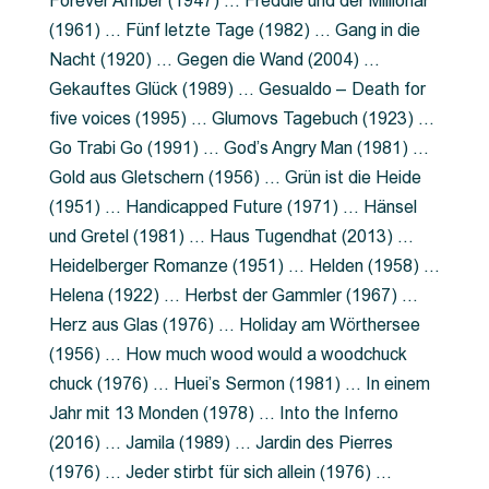
Forever Amber (1947) … Freddie und der Millionär
(1961) … Fünf letzte Tage (1982) … Gang in die
Nacht (1920) … Gegen die Wand (2004) …
Gekauftes Glück (1989) … Gesualdo – Death for
five voices (1995) … Glumovs Tagebuch (1923) …
Go Trabi Go (1991) … God’s Angry Man (1981) …
Gold aus Gletschern (1956) … Grün ist die Heide
(1951) … Handicapped Future (1971) … Hänsel
und Gretel (1981) … Haus Tugendhat (2013) …
Heidelberger Romanze (1951) … Helden (1958) …
Helena (1922) … Herbst der Gammler (1967) …
Herz aus Glas (1976) … Holiday am Wörthersee
(1956) … How much wood would a woodchuck
chuck (1976) … Huei’s Sermon (1981) … In einem
Jahr mit 13 Monden (1978) … Into the Inferno
(2016) … Jamila (1989) … Jardin des Pierres
(1976) … Jeder stirbt für sich allein (1976) …