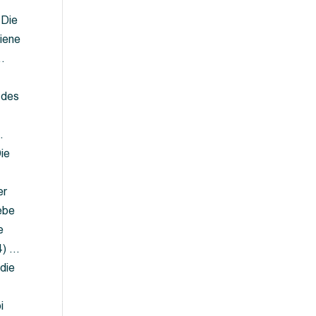
 Die
iene
…
 des
…
ie
er
ebe
e
4) …
die
…
i