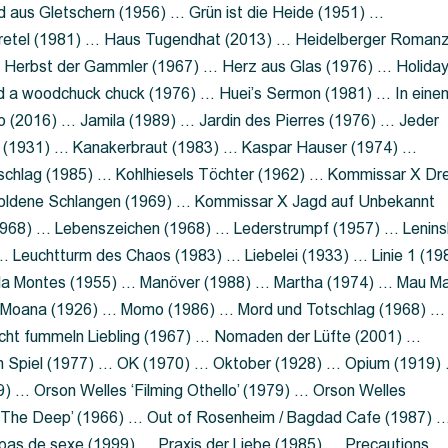
 aus Gletschern (1956) … Grün ist die Heide (1951) …
retel (1981) … Haus Tugendhat (2013) … Heidelberger Roman
 Herbst der Gammler (1967) … Herz aus Glas (1976) … Holida
a woodchuck chuck (1976) … Huei’s Sermon (1981) … In eine
no (2016) … Jamila (1989) … Jardin des Pierres (1976) … Jeder
aft (1931) … Kanakerbraut (1983) … Kaspar Hauser (1974) …
schlag (1985) … Kohlhiesels Töchter (1962) … Kommissar X Dre
goldene Schlangen (1969) … Kommissar X Jagd auf Unbekannt
1968) … Lebenszeichen (1968) … Lederstrumpf (1957) … Lenins
 Leuchtturm des Chaos (1983) … Liebelei (1933) … Linie 1 (19
ola Montes (1955) … Manöver (1988) … Martha (1974) … Mau M
 Moana (1926) … Momo (1986) … Mord und Totschlag (1968) …
icht fummeln Liebling (1967) … Nomaden der Lüfte (2001) …
m Spiel (1977) … OK (1970) … Oktober (1928) … Opium (1919)
) … Orson Welles ‘Filming Othello’ (1979) … Orson Welles
s ‘The Deep’ (1966) … Out of Rosenheim / Bagdad Cafe (1987) 
 pas de sexe (1999) … Praxis der Liebe (1985) … Precautions