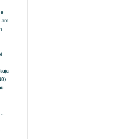
ze
y am
m
i
kaja
88)
au
 …
…