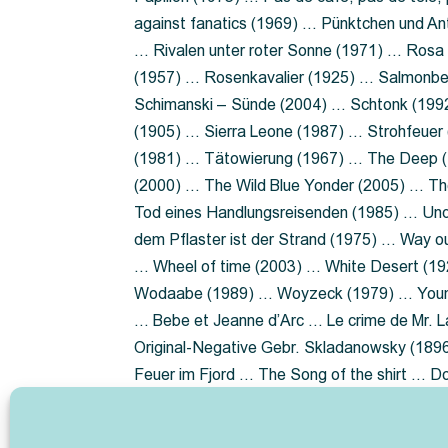
against fanatics (1969) … Pünktchen und A
… Rivalen unter roter Sonne (1971) … Ros
(1957) … Rosenkavalier (1925) … Salmonbe
Schimanski – Sünde (2004) … Schtonk (199
(1905) … Sierra Leone (1987) … Strohfeuer
(1981) … Tätowierung (1967) … The Deep (1
(2000) … The Wild Blue Yonder (2005) … Th
Tod eines Handlungsreisenden (1985) … Un
dem Pflaster ist der Strand (1975) … Way 
… Wheel of time (2003) … White Desert (19
Wodaabe (1989) … Woyzeck (1979) … Youn
… Bebe et Jeanne d’Arc … Le crime de Mr. 
Original-Negative Gebr. Skladanowsky (1896)
Feuer im Fjord … The Song of the shirt … 
ist die Heide … Lady Hamilton … Mütter ve