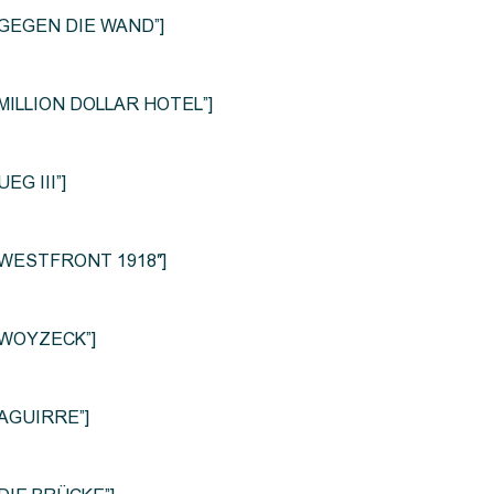
le=”GEGEN DIE WAND”]
e=”MILLION DOLLAR HOTEL”]
UEG III”]
le=”WESTFRONT 1918″]
e=”WOYZECK”]
=”AGUIRRE”]