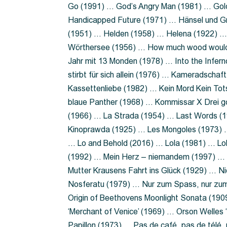
Go (1991) … God’s Angry Man (1981) … Gold
Handicapped Future (1971) … Hänsel und G
(1951) … Helden (1958) … Helena (1922) …
Wörthersee (1956) … How much wood would 
Jahr mit 13 Monden (1978) … Into the Infer
stirbt für sich allein (1976) … Kameradsch
Kassettenliebe (1982) … Kein Mord Kein Tot
blaue Panther (1968) … Kommissar X Drei 
(1966) … La Strada (1954) … Last Words (
Kinoprawda (1925) … Les Mongoles (1973) …
… Lo and Behold (2016) … Lola (1981) … L
(1992) … Mein Herz – niemandem (1997) …
Mutter Krausens Fahrt ins Glück (1929) … N
Nosferatu (1979) … Nur zum Spass, nur zu
Origin of Beethovens Moonlight Sonata (1909
‘Merchant of Venice’ (1969) … Orson Welle
Papillon (1973) … Pas de café, pas de télé,