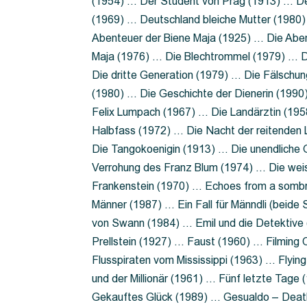
(1954) … Der Student von Prag (1913) … Der
(1969) … Deutschland bleiche Mutter (1980)
Abenteuer der Biene Maja (1925) … Die Abe
Maja (1976) … Die Blechtrommel (1979) … D
Die dritte Generation (1979) … Die Fälschun
(1980) … Die Geschichte der Dienerin (199
Felix Lumpach (1967) … Die Landärztin (195
Halbfass (1972) … Die Nacht der reitenden
Die Tangokoenigin (1913) … Die unendliche G
Verrohung des Franz Blum (1974) … Die wei
Frankenstein (1970) … Echoes from a sombr
Männer (1987) … Ein Fall für Männdli (beide
von Swann (1984) … Emil und die Detektive 
Prellstein (1927) … Faust (1960) … Filming 
Flusspiraten vom Mississippi (1963) … Flyi
und der Millionär (1961) … Fünf letzte Tag
Gekauftes Glück (1989) … Gesualdo – Death