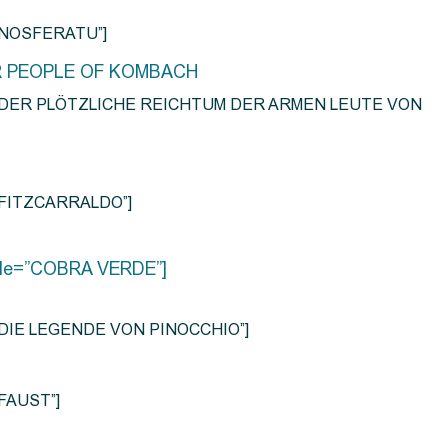
e=”NOSFERATU”]
R PEOPLE OF KOMBACH
title=”DER PLÖTZLICHE REICHTUM DER ARMEN LEUTE VON
e=”FITZCARRALDO”]
title=”COBRA VERDE”]
tle=”DIE LEGENDE VON PINOCCHIO”]
=”FAUST”]