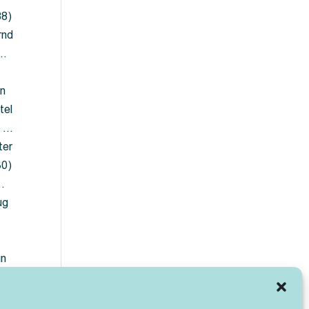
88)
rnd
 …
en
tel
) …
ter
30)
…
ug
ün