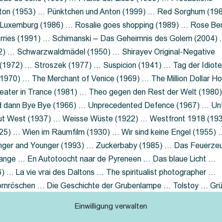
nton (1953) … Pünktchen und Anton (1999) … Red Sorghum (19
a Luxemburg (1986) … Rosalie goes shopping (1989) … Rose Be
rries (1991) … Schimanski – Das Geheimnis des Golem (2004)
2) … Schwarzwaldmädel (1950) … Shirayev Original-Negative
 (1972) … Stroszek (1977) … Suspicion (1941) … Tag der Idiot
970) … The Merchant of Venice (1969) … The Million Dollar Ho
eater in Trance (1981) … Theo gegen den Rest der Welt (1980
d dann Bye Bye (1966) … Unprecedented Defence (1967) … Un
out West (1937) … Weisse Wüste (1922) … Westfront 1918 (19
25) … Wien im Raumfilm (1930) … Wir sind keine Engel (1955) 
ger and Younger (1993) … Zuckerbaby (1985) … Das Feuerze
Lange … En Autotoocht naar de Pyreneen … Das blaue Licht …
 … La vie vrai des Daltons … The spiritualist photographer …
Dornröschen … Die Geschichte der Grubenlampe … Tolstoy … Gr
rzaget nicht … Ruttmann Werbefilme
Einwilligung verwalten