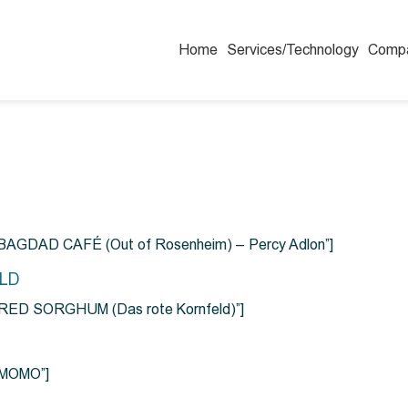
Home
Services/Technology
Comp
=”BAGDAD CAFÉ (Out of Rosenheim) – Percy Adlon”]
ELD
e=”RED SORGHUM (Das rote Kornfeld)”]
=”MOMO”]