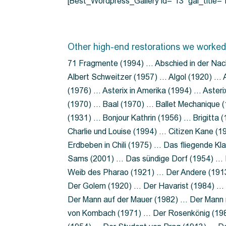
[Best_Wordpress_Gallery id=”13″ gal_title
Other high-end restorations we worked
71 Fragmente (1994) … Abschied in der Nac
Albert Schweitzer (1957) … Algol (1920) … A
(1976) … Asterix in Amerika (1994) … Aster
(1970) … Baal (1970) … Ballet Mechanique (
(1931) … Bonjour Kathrin (1956) … Brigitta
Charlie und Louise (1994) … Citizen Kane (
Erdbeben in Chili (1975) … Das fliegende 
Sams (2001) … Das sündige Dorf (1954) … 
Weib des Pharao (1921) … Der Andere (19
Der Golem (1920) … Der Havarist (1984) … 
Der Mann auf der Mauer (1982) … Der Mann 
von Kombach (1971) … Der Rosenkönig (19