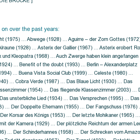
=”DIE BRÜCKE”]
 on over the past years:
ht (1975) … Abwege (1928) … Aguirre – der Zorn Gottes (1972
lraune (1928) … Asterix der Gallier (1967) … Asterix erobert R
ix und Kleopatra (1968) … Auch Zwerge haben klein angefangen
1924) … Benefit of the doubt (1993) … Berlin – Alexanderplatz
 (1994) … Buena Vista Social Club (1999) … Celeste (1980) …
1940) … Cobra Verde (1987) … Das Blaue Licht (1930) … Das
Klassenzimmer (1954) … Das fliegende Klassenzimmer (2003) …
Das unsterbliche Lied (1934) … Das Versprechen (1995) … Das
13) … Der Doppelte Ehemann (1955) … Der Fangschuss (1976)
Der Korsar des Königs (1953) … Der letzte Mohikaner (1965) 
mit der Kamera (1929) … Der plötzliche Reichtum der armen Le
86) … Der Schinderhannes (1958) … Der Schrecken vom Amaz