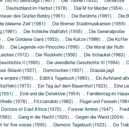
 Tod ritt dienstags (1967) … Der Tunnel (1933) … Detektive
 … Deutschland im Herbst (1978) … Dial M for Murder (1954) …
nteuer des Grafen Bobby (1961) … Die Berührte (1981) … Die B
ie bleierne Zeit (1981) … Die Bremer Stadtmusikanten (1959) 
g (1981) … Die fröhliche Wallfahrt (1956) … Die Generalprobe
0) … Die Goldene Gans (1953) … Die Katze (1988) … Die Koffer
8) … Die Legende von Pinocchio (1996) … Die Moral der Ruth
 Leichen (1972) … Die Rückkehr (1990) … Die Schaukel (1983) 
eschichte II (1990) … Die unendliche Geschichte III (1994) … D
sse Sklavin (1927) … Dornröschen (1907) … Dracula jagt
e empire (1990) … Edith’s Tagebuch (1983) … Ein Aufstand alt
 Staffeln) (1973) … Ein Tag auf dem Bauernhof (1923) … Eine Li
(1931) … Emil und die Detektive (1954) … Familientag im Haus
Othello (1978) … Fitzcarraldo (1982) … Flügel und Fesseln (198
ng Doctors of East Africa (1970) … Forever Amber (1947) … Fred
e (1982) … Gang in die Nacht (1920) … Gegen die Wand (2004) 
 for five voices (1995) … Glumovs Tagebuch (1923) … Go Trab