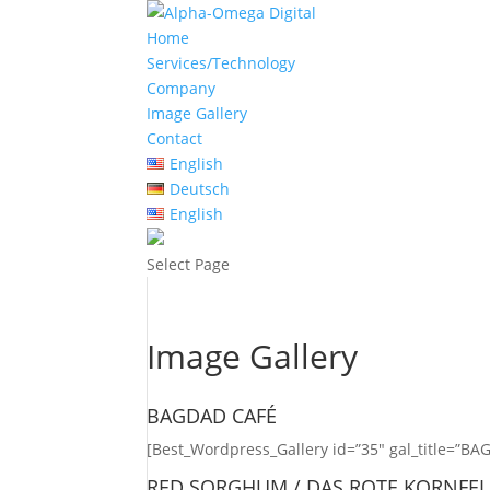
Home
Services/Technology
Company
Image Gallery
Contact
English
Deutsch
English
Select Page
Image Gallery
BAGDAD CAFÉ
[Best_Wordpress_Gallery id=”35″ gal_title=”BA
RED SORGHUM / DAS ROTE KORNFE