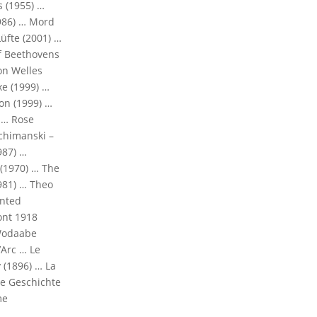
s (1955) …
986) … Mord
üfte (2001) …
of Beethovens
on Welles
xe (1999) …
on (1999) …
 … Rose
chimanski –
987) …
 (1970) … The
1981) … Theo
ented
ont 1918
 Wodaabe
’Arc … Le
 (1896) … La
ie Geschichte
me