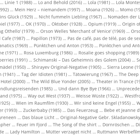
… Linie 1 (1988) … Lo and Behold (2016) … Lola (1981) … Lola Monte
1992) … Mein Herz – niemandem (1997) … Moana (1926) … Momo (1
ins Glück (1929) … Nicht fummeln Liebling (1967) … Nomaden der L
iel (1977) … OK (1970) … Oktober (1928) … Opium (1919) … Origin 
g Othello’ (1979) … Orson Welles ‘Merchant of Venice’ (1969) … Ors
Cafe (1987) … Papillon (1973) … Pas de café, pas de télé, pas de se
 fanatics (1969) … Pünktchen und Anton (1953) … Pünktchen und Ant
ne (1971) … Rosa Luxemburg (1986) … Rosalie goes shopping (1989)
berries (1991) … Schimanski – Das Geheimnis des Golem (2004) … S
del (1950) … Shirayev Original-Negative (1905) … Sierra Leone (1
on (1941) … Tag der Idioten (1981) … Tätowierung (1967) … The Deep
 Hotel (2000) … The Wild Blue Yonder (2005) … Theater in Trance (
Handlungsreisenden (1985) … Und dann Bye Bye (1966) … Unpreced
trand (1975) … Way out West (1937) … Weisse Wüste (1922) … Westfr
(1925) … Wien im Raumfilm (1930) … Wir sind keine Engel (1955) …
r (1993) … Zuckerbaby (1985) … Das Feuerzeug … Bebe et Jeanne d
yreneen … Das blaue Licht … Original-Negative Gebr. Skladanowsky
grapher … Feuer im Fjord … The Song of the shirt … Dornröschen … D
ide … Lady Hamilton … Mütter verzaget nicht … Ruttmann Werbefil