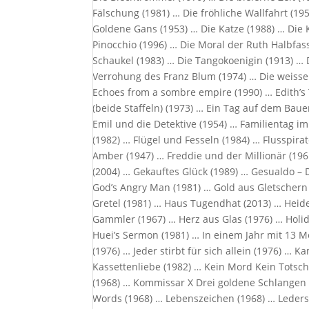
Fälschung (1981) … Die fröhliche Wallfahrt (19
Goldene Gans (1953) … Die Katze (1988) … Die 
Pinocchio (1996) … Die Moral der Ruth Halbfas
Schaukel (1983) … Die Tangokoenigin (1913) … D
Verrohung des Franz Blum (1974) … Die weisse 
Echoes from a sombre empire (1990) … Edith’s 
(beide Staffeln) (1973) … Ein Tag auf dem Baue
Emil und die Detektive (1954) … Familientag im 
(1982) … Flügel und Fesseln (1984) … Flusspirat
Amber (1947) … Freddie und der Millionär (196
(2004) … Gekauftes Glück (1989) … Gesualdo – 
God’s Angry Man (1981) … Gold aus Gletschern
Gretel (1981) … Haus Tugendhat (2013) … Heid
Gammler (1967) … Herz aus Glas (1976) … Hol
Huei’s Sermon (1981) … In einem Jahr mit 13 Mo
(1976) … Jeder stirbt für sich allein (1976) …
Kassettenliebe (1982) … Kein Mord Kein Totsch
(1968) … Kommissar X Drei goldene Schlangen 
Words (1968) … Lebenszeichen (1968) … Leders