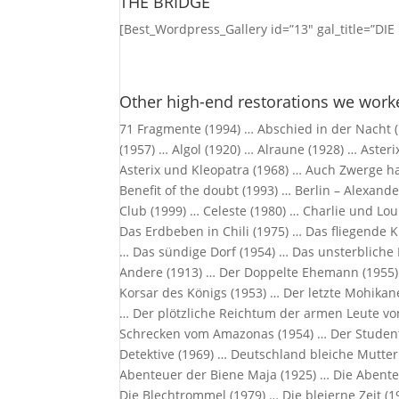
THE BRIDGE
[Best_Wordpress_Gallery id=”13″ gal_title=”DI
Other high-end restorations we worke
71 Fragmente (1994) … Abschied in der Nacht (
(1957) … Algol (1920) … Alraune (1928) … Asteri
Asterix und Kleopatra (1968) … Auch Zwerge h
Benefit of the doubt (1993) … Berlin – Alexande
Club (1999) … Celeste (1980) … Charlie und Lou
Das Erdbeben in Chili (1975) … Das fliegende
… Das sündige Dorf (1954) … Das unsterbliche
Andere (1913) … Der Doppelte Ehemann (1955) 
Korsar des Königs (1953) … Der letzte Mohika
… Der plötzliche Reichtum der armen Leute v
Schrecken vom Amazonas (1954) … Der Student v
Detektive (1969) … Deutschland bleiche Mutter
Abenteuer der Biene Maja (1925) … Die Abente
Die Blechtrommel (1979) … Die bleierne Zeit (