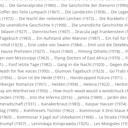
56) … Die Generalprobe (1980) … Die Geschichte der Dienerin (1990)
Koffer des Felix Lumpach (1967) … Die Landärztin (1958) … Die Leg
s (1972) … Die Nacht der reitenden Leichen (1972) … Die Rückkehr (
ie unendliche Geschichte II (1990) … Die unendliche Geschichte III
Sklavin (1927) … Dornröschen (1907) … Dracula jagt Frankenstein (
Tagebuch (1983) … Ein Aufstand alter Männer (1987) … Ein Fall für
rnhof (1923) … Eine Liebe von Swann (1984) … Emil und die Detekti
Hause Prellstein (1927) … Faust (1960) … Filming Othello (1978) … F
en vom Mississippi (1963) … Flying Doctors of East Africa (1970) … 
1) … Fünf letzte Tage (1982) … Gang in die Nacht (1920) … Gegen d
Death for five voices (1995) … Glumovs Tagebuch (1923) … Go Trabi 
 (1956) … Grün ist die Heide (1951) … Handicapped Future (1971) …
elberger Romanze (1951) … Helden (1958) … Helena (1922) … Herbst
iday am Wörthersee (1956) … How much wood would a woodchuck c
nden (1978) … Into the Inferno (2016) … Jamila (1989) … Jardin des
 Kameradschaft (1931) … Kanakerbraut (1983) … Kaspar Hauser (1974)
lag (1985) … Kohlhiesels Töchter (1962) … Kommissar X Drei blaue 
(1969) … Kommissar X Jagd auf Unbekannt (1966) … La Strada (1954
trumpf (1957) … Leninskaja Kinoprawda (1925) … Les Mongoles (19