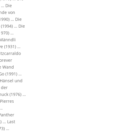
 … Die
ende von
1990) … Die
 (1994) … Die
1970) …
 Männdli
ve (1931) …
itzcarraldo
Forever
ie Wand
Go (1991) …
 Hänsel und
 der
huck (1976) …
 Pierres
 …
Panther
) … Last
73) …