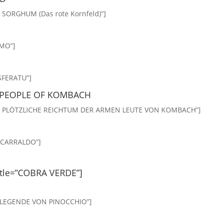
D SORGHUM (Das rote Kornfeld)”]
OMO”]
OSFERATU”]
 PEOPLE OF KOMBACH
=”DER PLÖTZLICHE REICHTUM DER ARMEN LEUTE VON KOMBACH”]
TZCARRALDO”]
title=”COBRA VERDE”]
DIE LEGENDE VON PINOCCHIO”]