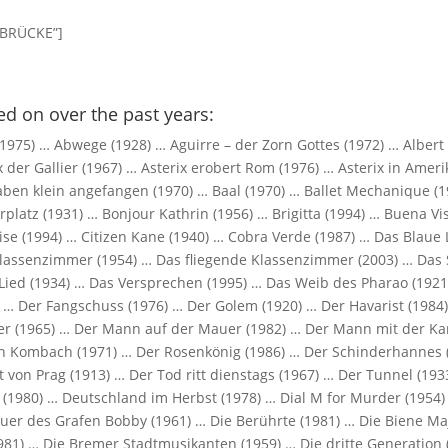
E BRÜCKE”]
d on over the past years:
1975) … Abwege (1928) … Aguirre – der Zorn Gottes (1972) … Albert
x der Gallier (1967) … Asterix erobert Rom (1976) … Asterix in Ameri
aben klein angefangen (1970) … Baal (1970) … Ballet Mechanique (1
rplatz (1931) … Bonjour Kathrin (1956) … Brigitta (1994) … Buena Vis
ise (1994) … Citizen Kane (1940) … Cobra Verde (1987) … Das Blaue 
 Klassenzimmer (1954) … Das fliegende Klassenzimmer (2003) … Das
 Lied (1934) … Das Versprechen (1995) … Das Weib des Pharao (1921
… Der Fangschuss (1976) … Der Golem (1920) … Der Havarist (1984
ner (1965) … Der Mann auf der Mauer (1982) … Der Mann mit der Ka
on Kombach (1971) … Der Rosenkönig (1986) … Der Schinderhannes 
on Prag (1913) … Der Tod ritt dienstags (1967) … Der Tunnel (193
 (1980) … Deutschland im Herbst (1978) … Dial M for Murder (1954)
uer des Grafen Bobby (1961) … Die Berührte (1981) … Die Biene Ma
1981) … Die Bremer Stadtmusikanten (1959) … Die dritte Generation 