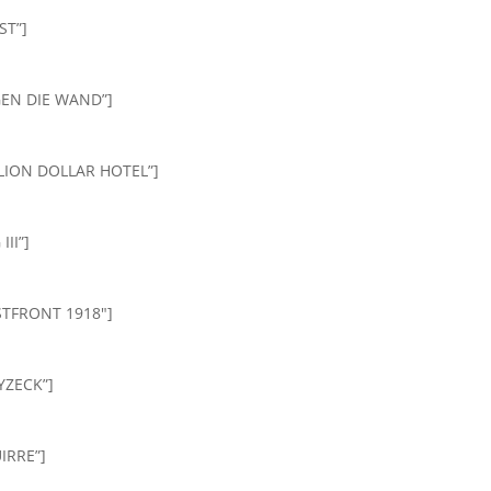
ST”]
EGEN DIE WAND”]
ILLION DOLLAR HOTEL”]
III”]
ESTFRONT 1918″]
OYZECK”]
UIRRE”]