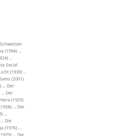
 Schweitzer
ka (1994) …
924) …
ta Social
Licht (1930) …
 Sams (2001)
) … Der
) … Der
mera (1929)
(1958) … Der
3) …
 … Die
ja (1976) …
(1979) … Die