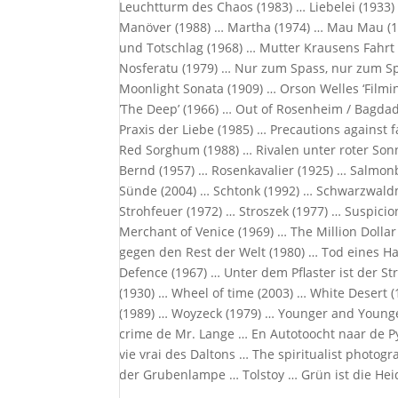
Leuchtturm des Chaos (1983) … Liebelei (1933) 
Manöver (1988) … Martha (1974) … Mau Mau (
und Totschlag (1968) … Mutter Krausens Fahrt 
Nosferatu (1979) … Nur zum Spass, nur zum Sp
Moonlight Sonata (1909) … Orson Welles ‘Filmin
‘The Deep’ (1966) … Out of Rosenheim / Bagdad 
Praxis der Liebe (1985) … Precautions against
Red Sorghum (1988) … Rivalen unter roter Son
Bernd (1957) … Rosenkavalier (1925) … Salmon
Sünde (2004) … Schtonk (1992) … Schwarzwaldmä
Strohfeuer (1972) … Stroszek (1977) … Suspici
Merchant of Venice (1969) … The Million Dollar
gegen den Rest der Welt (1980) … Tod eines 
Defence (1967) … Unter dem Pflaster ist der S
(1930) … Wheel of time (2003) … White Desert 
(1989) … Woyzeck (1979) … Younger and Younge
crime de Mr. Lange … En Autotoocht naar de P
vie vrai des Daltons … The spiritualist photo
der Grubenlampe … Tolstoy … Grün ist die He