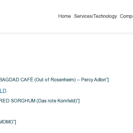
Home
Services/Technology
Comp
=”BAGDAD CAFÉ (Out of Rosenheim) – Percy Adlon”]
ELD
e=”RED SORGHUM (Das rote Kornfeld)”]
=”MOMO”]