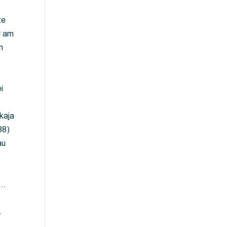
ze
y am
m
i
kaja
88)
au
 …
…