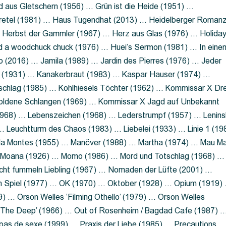
 aus Gletschern (1956) … Grün ist die Heide (1951) …
retel (1981) … Haus Tugendhat (2013) … Heidelberger Roman
 Herbst der Gammler (1967) … Herz aus Glas (1976) … Holida
a woodchuck chuck (1976) … Huei’s Sermon (1981) … In eine
no (2016) … Jamila (1989) … Jardin des Pierres (1976) … Jeder
aft (1931) … Kanakerbraut (1983) … Kaspar Hauser (1974) …
schlag (1985) … Kohlhiesels Töchter (1962) … Kommissar X Dre
goldene Schlangen (1969) … Kommissar X Jagd auf Unbekannt
1968) … Lebenszeichen (1968) … Lederstrumpf (1957) … Lenins
 Leuchtturm des Chaos (1983) … Liebelei (1933) … Linie 1 (19
ola Montes (1955) … Manöver (1988) … Martha (1974) … Mau M
 Moana (1926) … Momo (1986) … Mord und Totschlag (1968) …
icht fummeln Liebling (1967) … Nomaden der Lüfte (2001) …
m Spiel (1977) … OK (1970) … Oktober (1928) … Opium (1919)
) … Orson Welles ‘Filming Othello’ (1979) … Orson Welles
s ‘The Deep’ (1966) … Out of Rosenheim / Bagdad Cafe (1987) 
 pas de sexe (1999) … Praxis der Liebe (1985) … Precautions