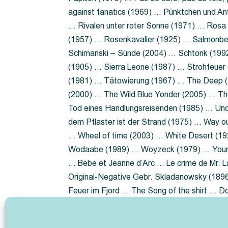
against fanatics (1969) … Pünktchen und A
… Rivalen unter roter Sonne (1971) … Ros
(1957) … Rosenkavalier (1925) … Salmonbe
Schimanski – Sünde (2004) … Schtonk (199
(1905) … Sierra Leone (1987) … Strohfeuer
(1981) … Tätowierung (1967) … The Deep (1
(2000) … The Wild Blue Yonder (2005) … Th
Tod eines Handlungsreisenden (1985) … Un
dem Pflaster ist der Strand (1975) … Way 
… Wheel of time (2003) … White Desert (19
Wodaabe (1989) … Woyzeck (1979) … Youn
… Bebe et Jeanne d’Arc … Le crime de Mr. 
Original-Negative Gebr. Skladanowsky (1896)
Feuer im Fjord … The Song of the shirt … 
ist die Heide … Lady Hamilton … Mütter ve