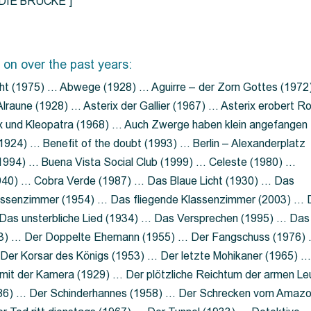
=”DIE BRÜCKE”]
 on over the past years:
ht (1975) … Abwege (1928) … Aguirre – der Zorn Gottes (1972
lraune (1928) … Asterix der Gallier (1967) … Asterix erobert R
ix und Kleopatra (1968) … Auch Zwerge haben klein angefangen
1924) … Benefit of the doubt (1993) … Berlin – Alexanderplatz
 (1994) … Buena Vista Social Club (1999) … Celeste (1980) …
1940) … Cobra Verde (1987) … Das Blaue Licht (1930) … Das
Klassenzimmer (1954) … Das fliegende Klassenzimmer (2003) …
Das unsterbliche Lied (1934) … Das Versprechen (1995) … Das
13) … Der Doppelte Ehemann (1955) … Der Fangschuss (1976)
Der Korsar des Königs (1953) … Der letzte Mohikaner (1965) 
mit der Kamera (1929) … Der plötzliche Reichtum der armen Le
86) … Der Schinderhannes (1958) … Der Schrecken vom Amaz