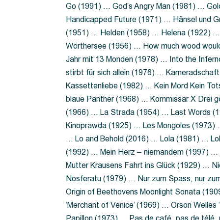
Go (1991) … God’s Angry Man (1981) … Gold
Handicapped Future (1971) … Hänsel und G
(1951) … Helden (1958) … Helena (1922) …
Wörthersee (1956) … How much wood would 
Jahr mit 13 Monden (1978) … Into the Infer
stirbt für sich allein (1976) … Kameradsch
Kassettenliebe (1982) … Kein Mord Kein Tot
blaue Panther (1968) … Kommissar X Drei 
(1966) … La Strada (1954) … Last Words (
Kinoprawda (1925) … Les Mongoles (1973) …
… Lo and Behold (2016) … Lola (1981) … L
(1992) … Mein Herz – niemandem (1997) …
Mutter Krausens Fahrt ins Glück (1929) … N
Nosferatu (1979) … Nur zum Spass, nur zu
Origin of Beethovens Moonlight Sonata (1909
‘Merchant of Venice’ (1969) … Orson Welle
Papillon (1973) … Pas de café, pas de télé,