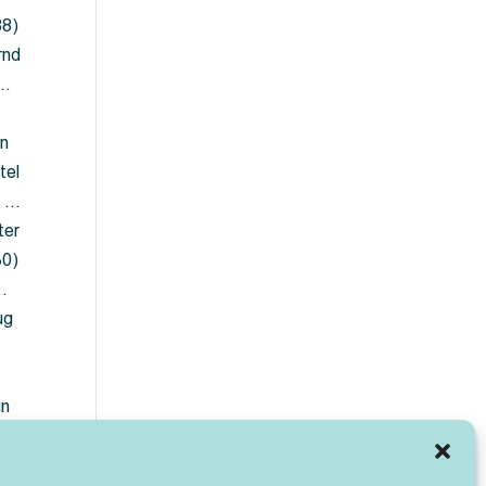
88)
rnd
 …
en
tel
) …
ter
30)
…
ug
ün