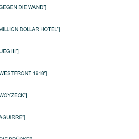
le=”GEGEN DIE WAND”]
e=”MILLION DOLLAR HOTEL”]
UEG III”]
le=”WESTFRONT 1918″]
e=”WOYZECK”]
=”AGUIRRE”]