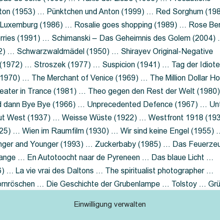
nton (1953) … Pünktchen und Anton (1999) … Red Sorghum (19
a Luxemburg (1986) … Rosalie goes shopping (1989) … Rose Be
rries (1991) … Schimanski – Das Geheimnis des Golem (2004)
2) … Schwarzwaldmädel (1950) … Shirayev Original-Negative
 (1972) … Stroszek (1977) … Suspicion (1941) … Tag der Idiot
970) … The Merchant of Venice (1969) … The Million Dollar Ho
eater in Trance (1981) … Theo gegen den Rest der Welt (1980
d dann Bye Bye (1966) … Unprecedented Defence (1967) … Un
out West (1937) … Weisse Wüste (1922) … Westfront 1918 (19
25) … Wien im Raumfilm (1930) … Wir sind keine Engel (1955) 
ger and Younger (1993) … Zuckerbaby (1985) … Das Feuerze
Lange … En Autotoocht naar de Pyreneen … Das blaue Licht …
 … La vie vrai des Daltons … The spiritualist photographer …
Dornröschen … Die Geschichte der Grubenlampe … Tolstoy … Gr
rzaget nicht … Ruttmann Werbefilme
Einwilligung verwalten