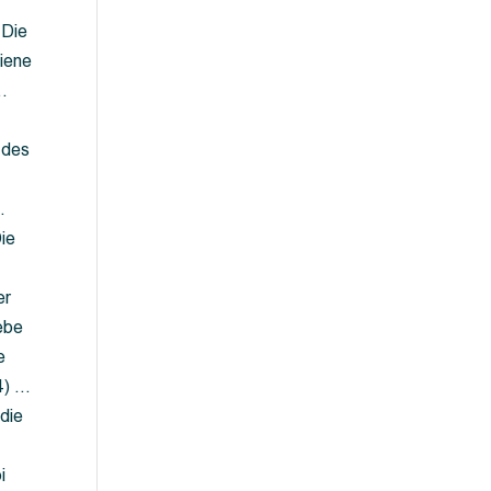
 Die
iene
…
 des
…
ie
er
ebe
e
4) …
die
…
i