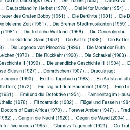
 Tod ritt dienstags (1967) … Der Tunnel (1933) … Detektive
 … Deutschland im Herbst (1978) … Dial M for Murder (1954) …
nteuer des Grafen Bobby (1961) … Die Berührte (1981) … Die B
ie bleierne Zeit (1981) … Die Bremer Stadtmusikanten (1959) 
g (1981) … Die fröhliche Wallfahrt (1956) … Die Generalprobe
0) … Die Goldene Gans (1953) … Die Katze (1988) … Die Koffer
8) … Die Legende von Pinocchio (1996) … Die Moral der Ruth
 Leichen (1972) … Die Rückkehr (1990) … Die Schaukel (1983) 
eschichte II (1990) … Die unendliche Geschichte III (1994) … D
sse Sklavin (1927) … Dornröschen (1907) … Dracula jagt
e empire (1990) … Edith’s Tagebuch (1983) … Ein Aufstand alt
 Staffeln) (1973) … Ein Tag auf dem Bauernhof (1923) … Eine Li
(1931) … Emil und die Detektive (1954) … Familientag im Haus
Othello (1978) … Fitzcarraldo (1982) … Flügel und Fesseln (198
ng Doctors of East Africa (1970) … Forever Amber (1947) … Fred
e (1982) … Gang in die Nacht (1920) … Gegen die Wand (2004) 
 for five voices (1995) … Glumovs Tagebuch (1923) … Go Trab