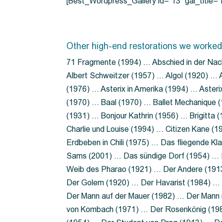
[Best_Wordpress_Gallery id=”13″ gal_title
Other high-end restorations we worked
71 Fragmente (1994) … Abschied in der Nac
Albert Schweitzer (1957) … Algol (1920) … A
(1976) … Asterix in Amerika (1994) … Aster
(1970) … Baal (1970) … Ballet Mechanique (
(1931) … Bonjour Kathrin (1956) … Brigitta
Charlie und Louise (1994) … Citizen Kane (
Erdbeben in Chili (1975) … Das fliegende 
Sams (2001) … Das sündige Dorf (1954) … 
Weib des Pharao (1921) … Der Andere (19
Der Golem (1920) … Der Havarist (1984) … 
Der Mann auf der Mauer (1982) … Der Mann 
von Kombach (1971) … Der Rosenkönig (19