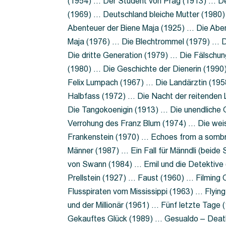
(1954) … Der Student von Prag (1913) … Der
(1969) … Deutschland bleiche Mutter (1980)
Abenteuer der Biene Maja (1925) … Die Abe
Maja (1976) … Die Blechtrommel (1979) … D
Die dritte Generation (1979) … Die Fälschun
(1980) … Die Geschichte der Dienerin (199
Felix Lumpach (1967) … Die Landärztin (195
Halbfass (1972) … Die Nacht der reitenden
Die Tangokoenigin (1913) … Die unendliche G
Verrohung des Franz Blum (1974) … Die wei
Frankenstein (1970) … Echoes from a sombr
Männer (1987) … Ein Fall für Männdli (beide
von Swann (1984) … Emil und die Detektive 
Prellstein (1927) … Faust (1960) … Filming 
Flusspiraten vom Mississippi (1963) … Flyi
und der Millionär (1961) … Fünf letzte Tag
Gekauftes Glück (1989) … Gesualdo – Death