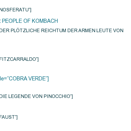
e=”NOSFERATU”]
R PEOPLE OF KOMBACH
title=”DER PLÖTZLICHE REICHTUM DER ARMEN LEUTE VON
e=”FITZCARRALDO”]
title=”COBRA VERDE”]
tle=”DIE LEGENDE VON PINOCCHIO”]
=”FAUST”]