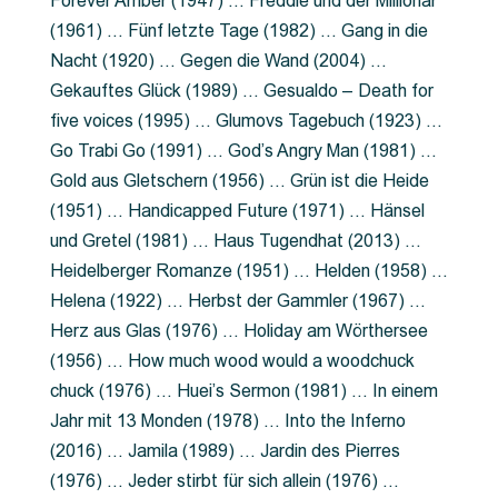
Forever Amber (1947) … Freddie und der Millionär
(1961) … Fünf letzte Tage (1982) … Gang in die
Nacht (1920) … Gegen die Wand (2004) …
Gekauftes Glück (1989) … Gesualdo – Death for
five voices (1995) … Glumovs Tagebuch (1923) …
Go Trabi Go (1991) … God’s Angry Man (1981) …
Gold aus Gletschern (1956) … Grün ist die Heide
(1951) … Handicapped Future (1971) … Hänsel
und Gretel (1981) … Haus Tugendhat (2013) …
Heidelberger Romanze (1951) … Helden (1958) …
Helena (1922) … Herbst der Gammler (1967) …
Herz aus Glas (1976) … Holiday am Wörthersee
(1956) … How much wood would a woodchuck
chuck (1976) … Huei’s Sermon (1981) … In einem
Jahr mit 13 Monden (1978) … Into the Inferno
(2016) … Jamila (1989) … Jardin des Pierres
(1976) … Jeder stirbt für sich allein (1976) …