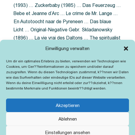
(1993) … Zuckerbaby (1985) … Das Feuerzeug …
Bebe et Jeanne d’Arc … Le crime de Mr. Lange …
En Autotoocht naar de Pyreneen … Das blaue
Licht … Original-Negative Gebr. Skladanowsky
(1896) … La vie vrai des Daltons … The spiritualist
photographer … Feuer im Fjord … The Song of the
Einwilligung verwalten
shirt … Dornröschen … Die Geschichte der
Um dir ein optimales Erlebnis zu bieten, verwenden wir Technologien wie
Grubenlampe … Tolstoy … Grün ist die Heide …
Cookies, um Ger??teinformationen zu speichern und/oder darauf
Lady Hamilton … Mütter verzaget nicht …
zuzugreifen. Wenn du diesen Technologien zustimmst, k??nnen wir Daten
wie das Surfverhalten oder eindeutige IDs auf dieser Website verarbeiten.
Ruttmann Werbefilme
Wenn du deine Einwillligung nicht erteilst oder zur??ckziehst, k??nnen
bestimmte Merkmale und Funktionen beeintr??chtigt werden.
Akzeptieren
Ablehnen
Kontakt
Impressum
Cookie-Richtlinie (EU)
Einstellungen ansehen