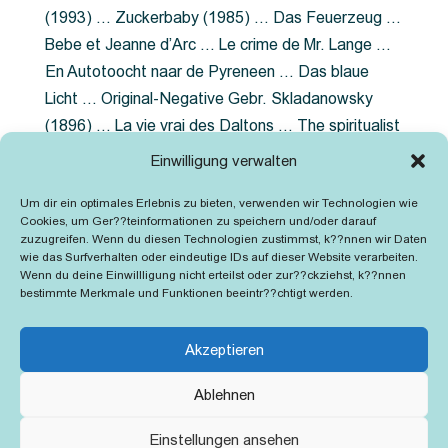
(1993) … Zuckerbaby (1985) … Das Feuerzeug …
Bebe et Jeanne d’Arc … Le crime de Mr. Lange …
En Autotoocht naar de Pyreneen … Das blaue
Licht … Original-Negative Gebr. Skladanowsky
(1896) … La vie vrai des Daltons … The spiritualist
photographer … Feuer im Fjord … The Song of the
Einwilligung verwalten
shirt … Dornröschen … Die Geschichte der
Um dir ein optimales Erlebnis zu bieten, verwenden wir Technologien wie
Grubenlampe … Tolstoy … Grün ist die Heide …
Cookies, um Ger??teinformationen zu speichern und/oder darauf
Lady Hamilton … Mütter verzaget nicht …
zuzugreifen. Wenn du diesen Technologien zustimmst, k??nnen wir Daten
wie das Surfverhalten oder eindeutige IDs auf dieser Website verarbeiten.
Ruttmann Werbefilme
Wenn du deine Einwillligung nicht erteilst oder zur??ckziehst, k??nnen
bestimmte Merkmale und Funktionen beeintr??chtigt werden.
Akzeptieren
Ablehnen
Kontakt
Impressum
Cookie-Richtlinie (EU)
Einstellungen ansehen