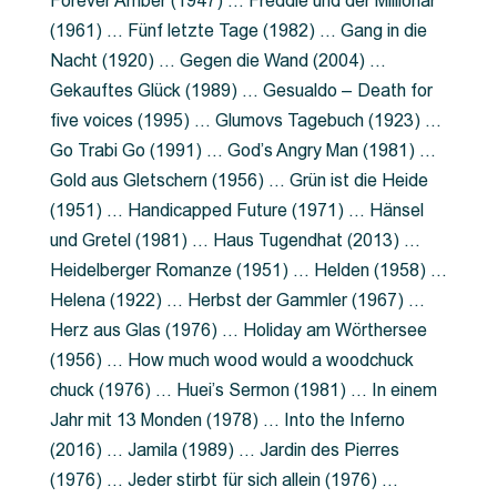
Forever Amber (1947) … Freddie und der Millionär
(1961) … Fünf letzte Tage (1982) … Gang in die
Nacht (1920) … Gegen die Wand (2004) …
Gekauftes Glück (1989) … Gesualdo – Death for
five voices (1995) … Glumovs Tagebuch (1923) …
Go Trabi Go (1991) … God’s Angry Man (1981) …
Gold aus Gletschern (1956) … Grün ist die Heide
(1951) … Handicapped Future (1971) … Hänsel
und Gretel (1981) … Haus Tugendhat (2013) …
Heidelberger Romanze (1951) … Helden (1958) …
Helena (1922) … Herbst der Gammler (1967) …
Herz aus Glas (1976) … Holiday am Wörthersee
(1956) … How much wood would a woodchuck
chuck (1976) … Huei’s Sermon (1981) … In einem
Jahr mit 13 Monden (1978) … Into the Inferno
(2016) … Jamila (1989) … Jardin des Pierres
(1976) … Jeder stirbt für sich allein (1976) …