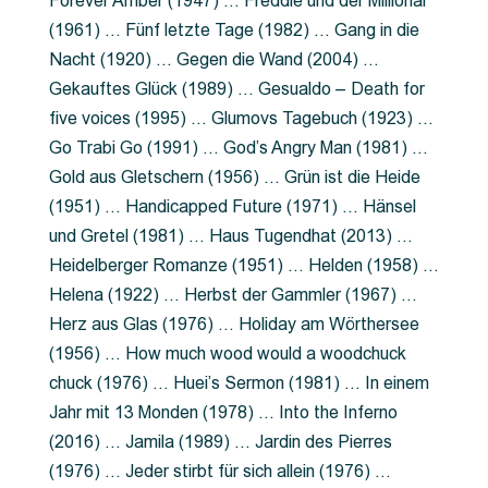
Forever Amber (1947) … Freddie und der Millionär
(1961) … Fünf letzte Tage (1982) … Gang in die
Nacht (1920) … Gegen die Wand (2004) …
Gekauftes Glück (1989) … Gesualdo – Death for
five voices (1995) … Glumovs Tagebuch (1923) …
Go Trabi Go (1991) … God’s Angry Man (1981) …
Gold aus Gletschern (1956) … Grün ist die Heide
(1951) … Handicapped Future (1971) … Hänsel
und Gretel (1981) … Haus Tugendhat (2013) …
Heidelberger Romanze (1951) … Helden (1958) …
Helena (1922) … Herbst der Gammler (1967) …
Herz aus Glas (1976) … Holiday am Wörthersee
(1956) … How much wood would a woodchuck
chuck (1976) … Huei’s Sermon (1981) … In einem
Jahr mit 13 Monden (1978) … Into the Inferno
(2016) … Jamila (1989) … Jardin des Pierres
(1976) … Jeder stirbt für sich allein (1976) …