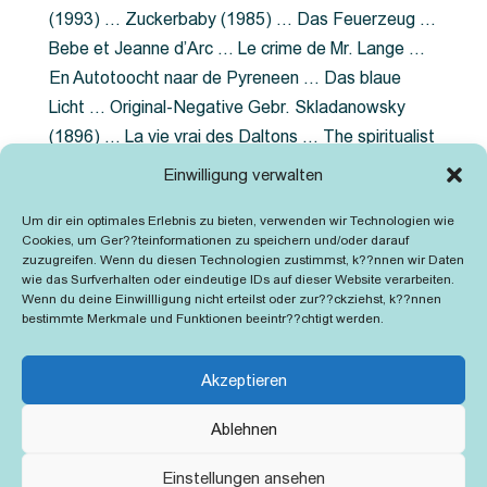
(1993) … Zuckerbaby (1985) … Das Feuerzeug …
Bebe et Jeanne d’Arc … Le crime de Mr. Lange …
En Autotoocht naar de Pyreneen … Das blaue
Licht … Original-Negative Gebr. Skladanowsky
(1896) … La vie vrai des Daltons … The spiritualist
photographer … Feuer im Fjord … The Song of the
Einwilligung verwalten
shirt … Dornröschen … Die Geschichte der
Um dir ein optimales Erlebnis zu bieten, verwenden wir Technologien wie
Grubenlampe … Tolstoy … Grün ist die Heide …
Cookies, um Ger??teinformationen zu speichern und/oder darauf
Lady Hamilton … Mütter verzaget nicht …
zuzugreifen. Wenn du diesen Technologien zustimmst, k??nnen wir Daten
wie das Surfverhalten oder eindeutige IDs auf dieser Website verarbeiten.
Ruttmann Werbefilme
Wenn du deine Einwillligung nicht erteilst oder zur??ckziehst, k??nnen
bestimmte Merkmale und Funktionen beeintr??chtigt werden.
Akzeptieren
Ablehnen
Kontakt
Impressum
Cookie-Richtlinie (EU)
Einstellungen ansehen